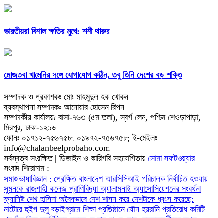
ভারতীয়রা বিশাল ক্ষতির মুখে: শশী থারুর
মোজতবা খামেনির সঙ্গে যোগাযোগ কঠিন, তবু তিনি দেশের বড় শক্তি
সম্পাদক ও প্রকাশকঃ মোঃ মাহমুদুল হক খোকন
ব্যবস্থাপনা সম্পাদকঃ আনোয়ার হোসেন রিপন
সম্পাদকীয় কার্যালয়ঃ বাসা-৭৬৩ (৫ম তলা), স্বর্গ লেন, পশ্চিম শেওড়াপাড়া,
মিরপুর, ঢাকা-১২১৬
ফোনঃ ০১৭১২-৭৫৬৭৫৮, ০১৯৭২-৭৫৬৭৫৮; ই-মেইলঃ
info@chalanbeelprobaho.com
সর্বস্বত্ব সংরক্ষিত | ডিজাইন ও কারিগরি সহযোগিতায়
সোমা সফটওয়্যার
সংবাদ শিরোনাম :
সমাজভাষাবিজ্ঞান : প্রেক্ষিত বাংলাদেশ
আরসিসিআই পরিচালক নির্বাচিত হওয়ায়
সুমনকে রাজশাহী কলেজ প্রাণিবিদ্যা অ্যালামনাই অ্যাসোসিয়েশনের সংবর্ধনা
ফ্যাসিষ্ট শেখ হাসিনা অবৈধভাবে দেশ শাসন করে দেশটাকে ধ্বংস করেছে:
নাটোরে হুইপ দুলু
বড়াইগ্রামে শিক্ষা প্রতিষ্ঠানে যৌন হয়রানি প্রতিরোধ কমিটি