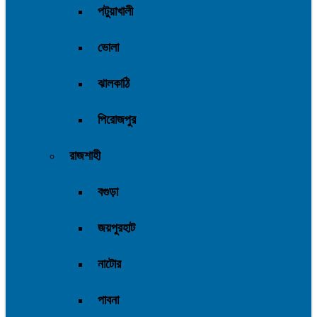
পটুয়াখালী
ভোলা
ঝালকাঠি
পিরোজপুর
রাজশাহী
বগুড়া
জয়পুরহাট
নাটোর
পাবনা