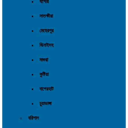
যশোর
সাতক্ষীরা
মেহেরপুর
ঝিনাইদহ
মাগুরা
কুষ্টিয়া
বাগেরহাট
চুয়াডাঙ্গা
বরিশাল