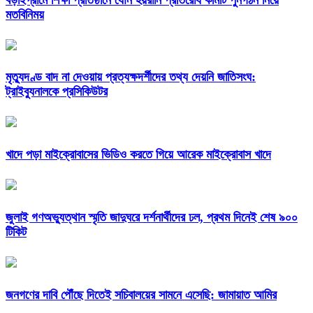
মতবিনিময়
মৃত্যুদণ্ড বাদ না দেওয়ায় প্রত্যক্ষদর্শীদের তথ্য দেয়নি জাতিসংঘ:
ট্রাইব্যুনালকে প্রসিকিউটর
খাদে পড়া মাইক্রোবাসের ভিডিও করতে গিয়ে আরেক মাইক্রোবাস খাদে
জুলাই গণঅভ্যুত্থান স্মৃতি জাদুঘরে দর্শনার্থীদের ঢল, প্রথম দিনেই শেষ ৯০০
টিকিট
জনগণের দাবি পৌঁছে দিতেই সচিবালয়ের সামনে এসেছি: জামায়াত আমির