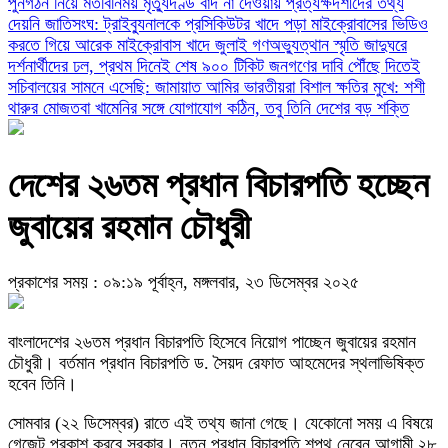
পুনর্গঠন নিয়ে মতবিনিময়
মৃত্যুদণ্ড বাদ না দেওয়ায় প্রত্যক্ষদর্শীদের তথ্য
দেয়নি জাতিসংঘ: ট্রাইব্যুনালকে প্রসিকিউটর
খাদে পড়া মাইক্রোবাসের ভিডিও
করতে গিয়ে আরেক মাইক্রোবাস খাদে
জুলাই গণঅভ্যুত্থান স্মৃতি জাদুঘরে
দর্শনার্থীদের ঢল, প্রথম দিনেই শেষ ৯০০ টিকিট
জনগণের দাবি পৌঁছে দিতেই
সচিবালয়ের সামনে এসেছি: জামায়াত আমির
ভারতীয়রা বিশাল ক্ষতির মুখে: শশী
থারুর
মোজতবা খামেনির সঙ্গে যোগাযোগ কঠিন, তবু তিনি দেশের বড় শক্তি
দেশের ২৬তম প্রধান বিচারপতি হচ্ছেন
জুবায়ের রহমান চৌধুরী
প্রকাশের সময় : ০৯:১৯ পূর্বাহ্ন, মঙ্গলবার, ২৩ ডিসেম্বর ২০২৫
বাংলাদেশের ২৬তম প্রধান বিচারপতি হিসেবে নিয়োগ পাচ্ছেন জুবায়ের রহমান
চৌধুরী। বর্তমান প্রধান বিচারপতি ড. সৈয়দ রেফাত আহমেদের স্থলাভিষিক্ত
হবেন তিনি।
সোমবার (২২ ডিসেম্বর) রাতে এই তথ্য জানা গেছে। যেকোনো সময় এ বিষয়ে
গেজেট প্রকাশ করবে সরকার। নতুন প্রধান বিচারপতি শপথ নেবেন আগামী ২৮