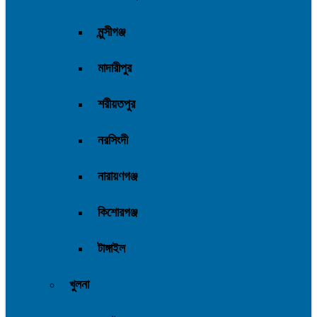
মুন্সীগঞ্জ
মাদারীপুর
শরীয়তপুর
নরসিংদী
নারায়ণগঞ্জ
কিশোরগঞ্জ
টাঙ্গাইল
খুলনা