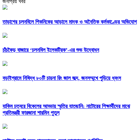
জনপ্রিয় খবর
তাড়াশের চলনবিলে পিকনিকের আড়ালে মাদক ও অনৈতিক কর্মকাণ্ডের অভিযোগ
চাঁচকৈড় বাজারে ‘চলনবিল ইলেকট্রিক’-এর শুভ উদ্বোধন
বড়াইগ্রামে নিষিদ্ধ ৮০টি চায়না রিং জাল জব্দ, জনসম্মুখে পুড়িয়ে ধ্বংস
হাকিম চত্বরে বিকেলের আড্ডায় স্মৃতির হাতছানি: নাটোরের শিক্ষার্থীদের মাঝে
প্রতিমন্ত্রী ফারজানা শারমিন পুতুল