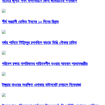
নাটোরে জুলাই সনদ বাস্তবায়নে জেলা জামায়াতের গণমিছিল
শীর্ষ সন্ত্রাসী ডেভিড ইমনের ১০ দিনের রিমান্ড
বর্ষার পানিতে টইটুম্বুর চলনবিলে বাড়ছে ডিঙি নৌকার চাহিদা
পরিবেশ রক্ষায় নাগরিকদের দায়িত্বশীল হওয়ার আহ্বান প্রধানমন্ত্রীর
টাঙ্গুয়ার হাওরের সংরক্ষিত এলাকায় হাউসবোট চলাচলে নিষেধাজ্ঞা