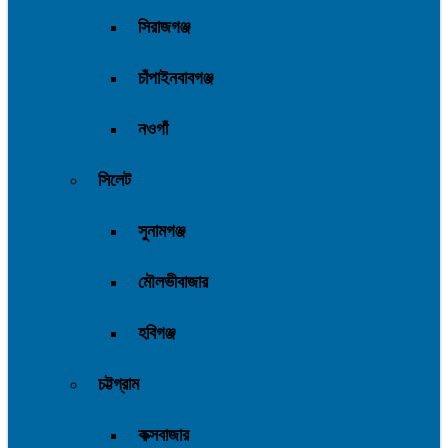
সিরাজগঞ্জ
চাঁপাইনবাবগঞ্জ
নওগাঁ
সিলেট
সুনামগঞ্জ
মৌলভীবাজার
হবিগঞ্জ
চট্টগ্রাম
কক্সবাজার