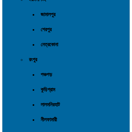
জামালপুর
শেরপুর
নেত্রকোনা
রংপুর
পঞ্চগড়
কুড়িগ্রাম
লালমনিরহাট
নীলফামারী