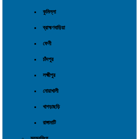
কুমিল্লা
ব্রাহ্মণবাড়িয়া
ফেনী
চাঁদপুর
লক্ষ্মীপুর
নোয়াখালী
খাগড়াছড়ি
রাঙ্গামাটি
ময়মনসিংহ