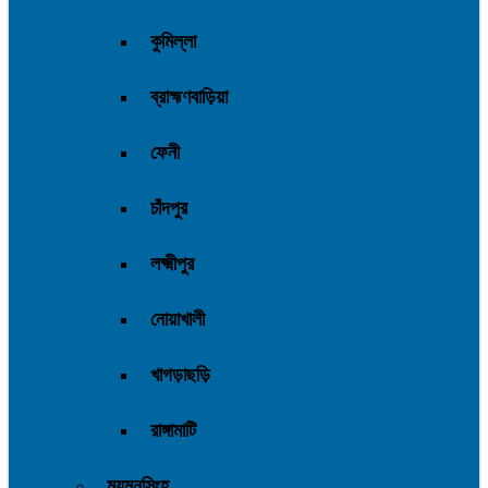
কুমিল্লা
ব্রাহ্মণবাড়িয়া
ফেনী
চাঁদপুর
লক্ষ্মীপুর
নোয়াখালী
খাগড়াছড়ি
রাঙ্গামাটি
ময়মনসিংহ