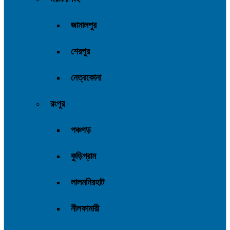
জামালপুর
শেরপুর
নেত্রকোনা
রংপুর
পঞ্চগড়
কুড়িগ্রাম
লালমনিরহাট
নীলফামারী