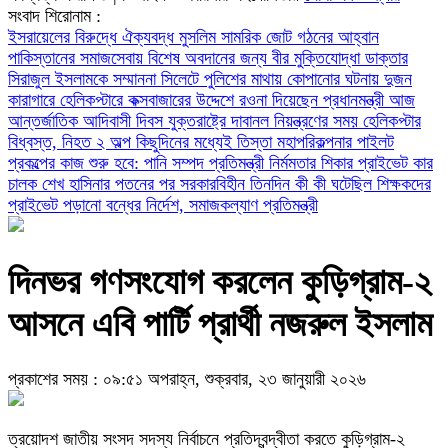
সংবাদ শিরোনাম :
ইসরায়েলের বিরুদ্ধে ঐক্যবদ্ধ মুসলিম সামরিক জোট গঠনের আহ্বান
পাকিস্তানের
সমাজসেবায় বিশেষ অবদানের জন্য বীর মুক্তিযোদ্ধা ডাক্তার
সিরাজুল ইসলামকে সম্মাননা
সিলেটে পুলিশের মাথায় কোপানোর ঘটনায় দুজন
কারাগারে
হেলিকপ্টারে কক্সবাজারের উদ্দেশে রওনা দিয়েছেন প্রধানমন্ত্রী
আজ
আন্তর্জাতিক আদিবাসী দিবস
যুক্তরাষ্ট্রে দাবানল নিয়ন্ত্রণের সময় হেলিকপ্টার
বিধ্বস্ত, নিহত ২
অল্প কিছুদিনের মধ্যেই তিস্তা মহাপরিকল্পনার পাইলট
প্রকল্পের কাজ শুরু হবে: পানি সম্পদ প্রতিমন্ত্রী
নির্মমতার শিকার প্রাইভেট কার
চালক
শেখ হাসিনার পতনের পর সরকারবিহীন তিনদিন কী কী ঘটেছিল
শিক্ষকদের
প্রাইভেট পড়ানো বন্ধের নির্দেশ, সমাজকল্যাণ প্রতিমন্ত্রী
দিনভর গণসংযোগ করলেন কুড়িগ্রাম-২
আসনে এবি পার্টি প্রার্থী নজরুল ইসলাম
প্রকাশের সময় : ০৯:৫১ অপরাহ্ন, শুক্রবার, ২৩ জানুয়ারী ২০২৬
ত্রয়োদশ জাতীয় সংসদ সদস্য নির্বাচনে প্রতিদ্বন্দ্বীতা করতে কুড়িগ্রাম-২