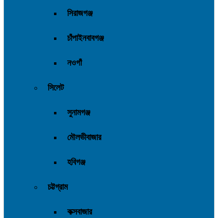
সিরাজগঞ্জ
চাঁপাইনবাবগঞ্জ
নওগাঁ
সিলেট
সুনামগঞ্জ
মৌলভীবাজার
হবিগঞ্জ
চট্টগ্রাম
কক্সবাজার