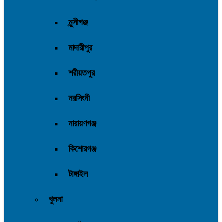
মুন্সীগঞ্জ
মাদারীপুর
শরীয়তপুর
নরসিংদী
নারায়ণগঞ্জ
কিশোরগঞ্জ
টাঙ্গাইল
খুলনা