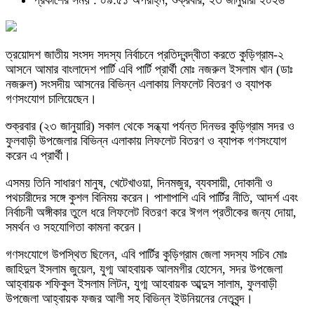
প্রকাশের সময় : ০৯:৫১ অপরাহ্ন, শুক্রবার, ২৩ জানুয়ারী ২০২৬
ত্রয়োদশ জাতীয় সংসদ সদস্য নির্বাচনে প্রতিদ্বন্দ্বীতা করতে কুড়িগ্রাম-২
আসনে আমার বাংলাদেশ পার্টি এবি পার্টি প্রার্থী মোঃ নজরুল ইসলাম খান (ডাঃ
নজরুল) সংসদীয় আসনের বিভিন্ন এলাকায় লিফলেট বিতরণ ও ব্যাপক
গণসংযোগ চালিয়েছেন।
শুক্রবার (২৩ জানুয়ারি) সকাল থেকে সন্ধ্যা পর্যন্ত দিনভর কুড়িগ্রাম সদর ও
ফুলবাড়ী উপজেলার বিভিন্ন এলাকায় লিফলেট বিতরণ ও ব্যাপক গণসংযোগ
করেন এ প্রার্থী।
এসময় তিনি সাধারণ মানুষ, খেটেখাওয়া, দিনমজুর, ব্যবসায়ী, দোকানী ও
পথচারীদের সঙ্গে কুশল বিনিময় করেন। পাশাপাশি এবি পার্টির নীতি, আদর্শ এবং
নির্বাচনী অঙ্গীকার তুলে ধরে লিফলেট বিতরণ করে ঈগল প্রতীকের জন্য দোয়া,
সমর্থন ও সহযোগিতা কামনা করেন।
গণসংযোগে উপস্থিত ছিলেন, এবি পার্টির কুড়িগ্রাম জেলা সদস্য সচিব মোঃ
জাহিদুল ইসলাম জুয়েল, যুগ্ম আহবায়ক আলমগীর হোসেন, সদর উপজেলা
আহ্বায়ক শফিকুল ইসলাম লিটন, যুগ্ম আহবায়ক আব্দুস সালাম, ফুলবাড়ী
উপজেলা আহ্বায়ক ফজর আলী সহ বিভিন্ন ইউনিয়নের নেতৃবৃন্দ।