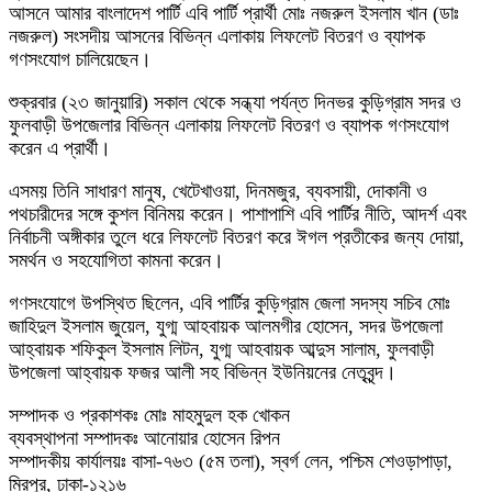
আসনে আমার বাংলাদেশ পার্টি এবি পার্টি প্রার্থী মোঃ নজরুল ইসলাম খান (ডাঃ
নজরুল) সংসদীয় আসনের বিভিন্ন এলাকায় লিফলেট বিতরণ ও ব্যাপক
গণসংযোগ চালিয়েছেন।
শুক্রবার (২৩ জানুয়ারি) সকাল থেকে সন্ধ্যা পর্যন্ত দিনভর কুড়িগ্রাম সদর ও
ফুলবাড়ী উপজেলার বিভিন্ন এলাকায় লিফলেট বিতরণ ও ব্যাপক গণসংযোগ
করেন এ প্রার্থী।
এসময় তিনি সাধারণ মানুষ, খেটেখাওয়া, দিনমজুর, ব্যবসায়ী, দোকানী ও
পথচারীদের সঙ্গে কুশল বিনিময় করেন। পাশাপাশি এবি পার্টির নীতি, আদর্শ এবং
নির্বাচনী অঙ্গীকার তুলে ধরে লিফলেট বিতরণ করে ঈগল প্রতীকের জন্য দোয়া,
সমর্থন ও সহযোগিতা কামনা করেন।
গণসংযোগে উপস্থিত ছিলেন, এবি পার্টির কুড়িগ্রাম জেলা সদস্য সচিব মোঃ
জাহিদুল ইসলাম জুয়েল, যুগ্ম আহবায়ক আলমগীর হোসেন, সদর উপজেলা
আহ্বায়ক শফিকুল ইসলাম লিটন, যুগ্ম আহবায়ক আব্দুস সালাম, ফুলবাড়ী
উপজেলা আহ্বায়ক ফজর আলী সহ বিভিন্ন ইউনিয়নের নেতৃবৃন্দ।
সম্পাদক ও প্রকাশকঃ মোঃ মাহমুদুল হক খোকন
ব্যবস্থাপনা সম্পাদকঃ আনোয়ার হোসেন রিপন
সম্পাদকীয় কার্যালয়ঃ বাসা-৭৬৩ (৫ম তলা), স্বর্গ লেন, পশ্চিম শেওড়াপাড়া,
মিরপুর, ঢাকা-১২১৬