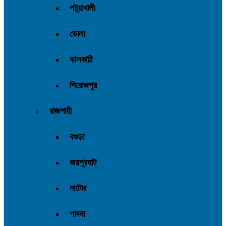
পটুয়াখালী
ভোলা
ঝালকাঠি
পিরোজপুর
রাজশাহী
বগুড়া
জয়পুরহাট
নাটোর
পাবনা