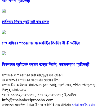
পানি সম্পদ প্রতিমন্ত্রী
নির্মমতার শিকার প্রাইভেট কার চালক
শেখ হাসিনার পতনের পর সরকারবিহীন তিনদিন কী কী ঘটেছিল
শিক্ষকদের প্রাইভেট পড়ানো বন্ধের নির্দেশ, সমাজকল্যাণ প্রতিমন্ত্রী
সম্পাদক ও প্রকাশকঃ মোঃ মাহমুদুল হক খোকন
ব্যবস্থাপনা সম্পাদকঃ আনোয়ার হোসেন রিপন
সম্পাদকীয় কার্যালয়ঃ বাসা-৭৬৩ (৫ম তলা), স্বর্গ লেন, পশ্চিম শেওড়াপাড়া,
মিরপুর, ঢাকা-১২১৬
ফোনঃ ০১৭১২-৭৫৬৭৫৮, ০১৯৭২-৭৫৬৭৫৮; ই-মেইলঃ
info@chalanbeelprobaho.com
সর্বস্বত্ব সংরক্ষিত | ডিজাইন ও কারিগরি সহযোগিতায়
সোমা সফটওয়্যার