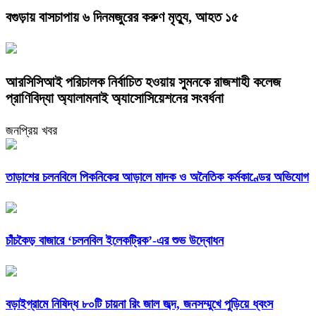
বগুড়ায় বাসচাপায় ৬ দিনমজুরের করুণ মৃত্যু, আহত ১৫
আরসিসিআই পরিচালক নির্বাচিত হওয়ায় সুমনকে রাজশাহী কলেজ
প্রাণিবিদ্যা অ্যালামনাই অ্যাসোসিয়েশনের সংবর্ধনা
জনপ্রিয় খবর
তাড়াশের চলনবিলে পিকনিকের আড়ালে মাদক ও অনৈতিক কর্মকাণ্ডের অভিযোগ
চাঁচকৈড় বাজারে ‘চলনবিল ইলেকট্রিক’-এর শুভ উদ্বোধন
বড়াইগ্রামে নিষিদ্ধ ৮০টি চায়না রিং জাল জব্দ, জনসম্মুখে পুড়িয়ে ধ্বংস