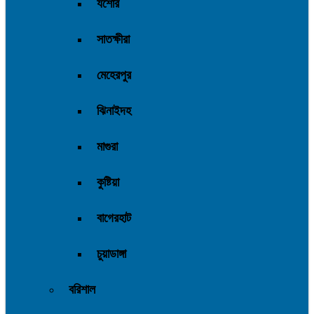
যশোর
সাতক্ষীরা
মেহেরপুর
ঝিনাইদহ
মাগুরা
কুষ্টিয়া
বাগেরহাট
চুয়াডাঙ্গা
বরিশাল