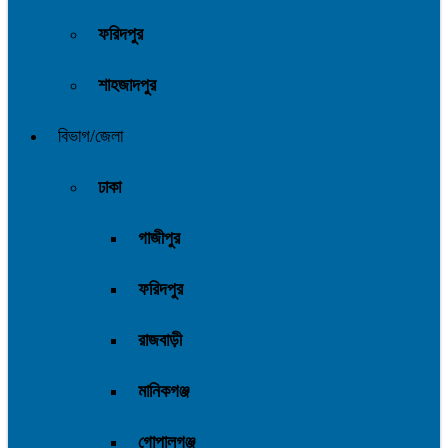
ফরিদপুর
শাহজাদপুর
বিভাগ/জেলা
ঢাকা
গাজীপুর
ফরিদপুর
রাজবাড়ী
মানিকগঞ্জ
গোপালগঞ্জ