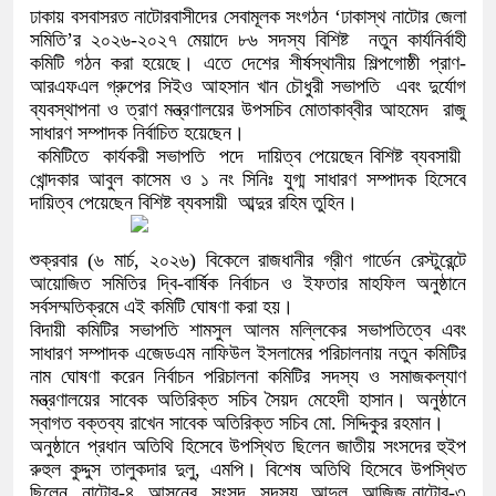
ঢাকায় বসবাসরত নাটোরবাসীদের সেবামূলক সংগঠন ‘ঢাকাস্থ নাটোর জেলা
সমিতি’র ২০২৬-২০২৭ মেয়াদে ৮৬ সদস্য বিশিষ্ট নতুন কার্যনির্বাহী
কমিটি গঠন করা হয়েছে। এতে দেশের শীর্ষস্থানীয় শিল্পগোষ্ঠী প্রাণ-
আরএফএল গ্রুপের সিইও আহসান খান চৌধুরী সভাপতি এবং দুর্যোগ
ব্যবস্থাপনা ও ত্রাণ মন্ত্রণালয়ের উপসচিব মোতাকাব্বীর আহমেদ রাজু
সাধারণ সম্পাদক নির্বাচিত হয়েছেন।
কমিটিতে কার্যকরী সভাপতি পদে দায়িত্ব পেয়েছেন বিশিষ্ট ব্যবসায়ী
খোন্দকার আবুল কাসেম ও ১ নং সিনিঃ যুগ্ম সাধারণ সম্পাদক হিসেবে
দায়িত্ব পেয়েছেন বিশিষ্ট ব্যবসায়ী আব্দুর রহিম তুহিন।
শুক্রবার (৬ মার্চ, ২০২৬) বিকেলে রাজধানীর গ্রীণ গার্ডেন রেস্টুরেন্টে
আয়োজিত সমিতির দ্বি-বার্ষিক নির্বাচন ও ইফতার মাহফিল অনুষ্ঠানে
সর্বসম্মতিক্রমে এই কমিটি ঘোষণা করা হয়।
বিদায়ী কমিটির সভাপতি শামসুল আলম মল্লিকের সভাপতিত্বে এবং
সাধারণ সম্পাদক এজেডএম নাফিউল ইসলামের পরিচালনায় নতুন কমিটির
নাম ঘোষণা করেন নির্বাচন পরিচালনা কমিটির সদস্য ও সমাজকল্যাণ
মন্ত্রণালয়ের সাবেক অতিরিক্ত সচিব সৈয়দ মেহেদী হাসান। অনুষ্ঠানে
স্বাগত বক্তব্য রাখেন সাবেক অতিরিক্ত সচিব মো. সিদ্দিকুর রহমান।
অনুষ্ঠানে প্রধান অতিথি হিসেবে উপস্থিত ছিলেন জাতীয় সংসদের হুইপ
রুহুল কুদ্দুস তালুকদার দুলু, এমপি। বিশেষ অতিথি হিসেবে উপস্থিত
ছিলেন নাটোর-৪ আসনের সংসদ সদস্য আব্দুল আজিজ,নাটোর-৩