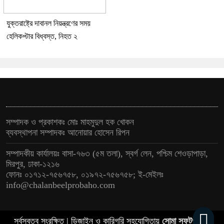
যুক্তরাষ্ট্রে দাবানল নিয়ন্ত্রণের সময়
হেলিকপ্টার বিধ্বস্ত, নিহত ২
সম্পাদক ও প্রকাশকঃ মোঃ মাহমুদুল হক খোকন
ব্যবস্থাপনা সম্পাদকঃ আনোয়ার হোসেন রিপন
সম্পাদকীয় কার্যালয়ঃ বাসা-৭৬৩ (৫ম তলা), স্বর্গ লেন, পশ্চিম শেওড়াপাড়া,
মিরপুর, ঢাকা-১২১৬
ফোনঃ ০১৭১২-৭৫৬৭৫৮, ০১৯৭২-৭৫৬৭৫৮; ই-মেইলঃ
info@chalanbeelprobaho.com
সর্বস্বত্ব সংরক্ষিত | ডিজাইন ও কারিগরি সহযোগিতায়
সোমা সফটওয়্যার