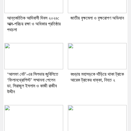
আন্তর্জাতিক আদিবাসী দিবস ২০২৬:
জাতীয় বৃক্ষমেলা ও বৃক্ষরোপণ অভিযান
আত্ম-পরিচয় রক্ষা ও অধিকার প্রতিষ্ঠার
পথচলা
‘আলফা নেট’-এর সিলভার জুবিলিতে
বগুড়ায় মহাসড়কে দাঁড়িয়ে থাকা ট্রাকে
‘ফিলানথ্রোপিস্ট’ সম্মাননা পেলেন
আরেক ট্রাকের ধাক্কা, নিহত ২
ডা. সিরাজুল ইসলাম ও কাজী রাজীব
উদ্দীন