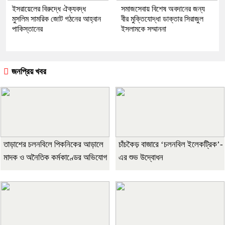
ইসরায়েলের বিরুদ্ধে ঐক্যবদ্ধ
সমাজসেবায় বিশেষ অবদানের জন্য
মুসলিম সামরিক জোট গঠনের আহ্বান
বীর মুক্তিযোদ্ধা ডাক্তার সিরাজুল
পাকিস্তানের
ইসলামকে সম্মাননা
জনপ্রিয় খবর
তাড়াশের চলনবিলে পিকনিকের আড়ালে
চাঁচকৈড় বাজারে ‘চলনবিল ইলেকট্রিক’-
মাদক ও অনৈতিক কর্মকাণ্ডের অভিযোগ
এর শুভ উদ্বোধন