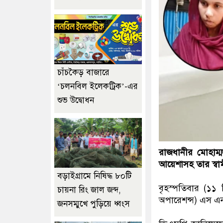
চাঁচকৈড় বাজারে
‘চলনবিল ইলেকট্রিক’-এর
শুভ উদ্বোধন
রাজধানীর মোহাম্মদ
আয়েশাসহ তার স্বাম
বড়াইগ্রামে নিষিদ্ধ ৮০টি
বৃহস্পতিবার (১১ 
চায়না রিং জাল জব্দ,
অপারেশন্স) এস এন 
জনসম্মুখে পুড়িয়ে ধ্বংস