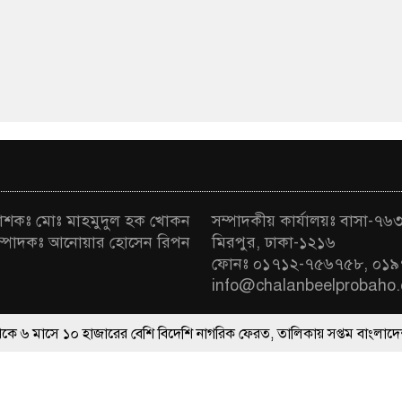
রকাশকঃ মোঃ মাহমুদুল হক খোকন
সম্পাদকীয় কার্যালয়ঃ বাসা-৭৬৩ 
া সম্পাদকঃ আনোয়ার হোসেন রিপন
মিরপুর, ঢাকা-১২১৬
ফোনঃ ০১৭১২-৭৫৬৭৫৮, ০১৯
info@chalanbeelprobaho
হাজারের বেশি বিদেশি নাগরিক ফেরত, তালিকায় সপ্তম বাংলাদেশ
বিয়ের 
র্বস্বত্ব সংরক্ষিত | ডিজাইন ও কারিগরি সহযোগিতায়
সোমা সফটওয়্য
র চেষ্টা, রোহিঙ্গা ক্যাম্পে আটক গাজীপুরের তরুণী
বগুড়ার এরুলিয়ায় ফের দু