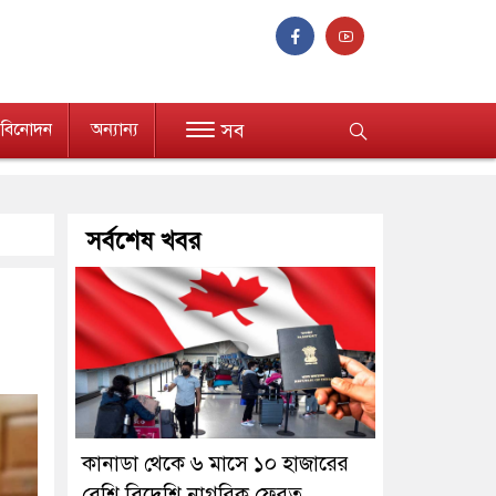
বিনোদন
অন্যান্য
সব
সর্বশেষ খবর
কানাডা থেকে ৬ মাসে ১০ হাজারের
বেশি বিদেশি নাগরিক ফেরত,