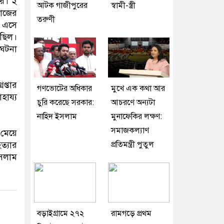
রে। ২
আটক গাজীপুরের
স্বামী-স্ত্রী
রোজের
তরুণী
ে এসে
 ছিল।
 ঘটনা
প্তার
গণভোটের অধিকার
মুখে এক কথা আর
হায্য
চুরি করেছে সরকার:
আচরণে অন্যটা
নাহিদ ইসলাম
মুনাফেকির লক্ষণ:
সমাজকল্যাণ
মেয়ে
ত্যার
প্রতিমন্ত্রী পুতুল
ইসলাম
বড়াইগ্রামে ২৭২
রামগড়ে প্রথম