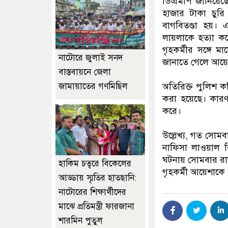
ডিএমপি জানিয়েছে,
হাজার টাকা চুরি 
বাগবিতণ্ডা হয়। 
লায়লাকে হত্যা 
গৃহকর্মীর সঙ্গে ম
নাটোরে জুলাই সনদ
জানাতে গেলে আয়ে
বাস্তবায়নে জেলা
অতিরিক্ত পুলিশ ক
জামায়াতের গণমিছিল
করা হয়েছে। কারণ,
করে।
উল্লেখ্য, গত সোমব
নাফিসা লাওয়াল 
ঘটনায় সোমবার রা
হাকিম চত্বরে বিকেলের
গৃহকর্মী আয়েশাকে
আড্ডায় স্মৃতির হাতছানি:
নাটোরের শিক্ষার্থীদের
মাঝে প্রতিমন্ত্রী ফারজানা
শারমিন পুতুল