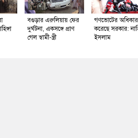
বা
বগুড়ার এরুলিয়ায় ফের
গণভোটের অধিকার 
হিঙ্গা
দুর্ঘটনা, একসঙ্গে প্রাণ
করেছে সরকার: না
গেল স্বামী-স্ত্রী
ইসলাম