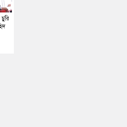
চুরি
হিদ