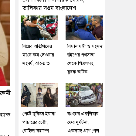
তালিকায় সপ্তম বাংলাদেশ
বিয়ের অতিথিদের
বিমান মন্ত্রী ও সংসদ
মাংস কম দেওয়ায়
হুইপের পথসভা
সংঘর্ষ, আহত ৩
থেকে পিস্তলসহ
যুবক আটক
কর্মী
পেটে ঢুকিয়ে ইয়াবা
বগুড়ার এরুলিয়ায়
যান্ড
পাচারের চেষ্টা,
ফের দুর্ঘটনা,
রোহিঙ্গা ক্যাম্পে
একসঙ্গে প্রাণ গেল