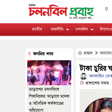
জাতীয়
রাজনীতি
চলনবিল
বিভাগ/
প্রচ্ছদ
অন্যান্য
জনপ্রিয় খবর
টাকা চুরির 
অনলাইন ডেস্
প্রকাশের সময় :
তাড়াশের চলনবিলে
পিকনিকের আড়ালে মাদক
ও অনৈতিক কর্মকাণ্ডের
অভিযোগ