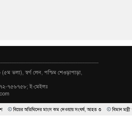
(৫ম তলা), স্বর্গ লেন, পশ্চিম শেওড়াপাড়া,
৭২-৭৫৬৭৫৮; ই-মেইলঃ
.com
অতিথিদের মাংস কম দেওয়ায় সংঘর্ষ, আহত ৩
বিমান মন্ত্রী ও সংসদ হু
ার
র্ঘটনা, একসঙ্গে প্রাণ গেল স্বামী-স্ত্রী
গণভোটের অধিকার চুরি করেছে সর