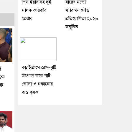
পিস ইয়াবাসহ দুই
বারের মতো
মাদক কারবারি
ম্যারাথন দৌড়
গ্রেপ্তার
প্রতিযোগিতা ২০২৬
অনুষ্ঠিত
বড়াইগ্রামে রোদ-বৃষ্টি
দ
উপেক্ষা করে পাট
কে
তোলা ও শুকানোয়
টক
ব্যস্ত কৃষক