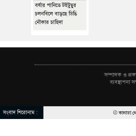
বর্ষার পানিতে টইটুম্বুর
চলনবিলে বাড়ছে ডিঙি
নৌকার চাহিদা
সম্পাদক ও প্
ব্যবস্থাপন
সংবাদ শিরোনাম :
কানাডা থেকে ৬ মাসে ১০ 
স
পেটে ঢুকিয়ে ইয়াবা পাচারে