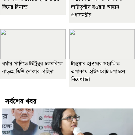
দিনের রিমান্ড
দায়িত্বশীল হওয়ার আহ্বান
প্রধানমন্ত্রীর
বর্ষার পানিতে টইটুম্বুর চলনবিলে
টাঙ্গুয়ার হাওরের সংরক্ষিত
বাড়ছে ডিঙি নৌকার চাহিদা
এলাকায় হাউসবোট চলাচলে
নিষেধাজ্ঞা
সর্বশেষ খবর