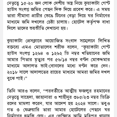
নেতৃত্বে ১৫-২০ জন লোক দেশীয় অস্ত্র নিয়ে কুয়াকাটা গেস্ট
হাউস সংলগ্ন জমির পেছন দিক দিয়ে প্রবেশ করে। এ সময়
তারা সীমানা প্রাচীর ভেঙে টিনের বেড়া দিয়ে ঘর নির্মাণের
মাধ্যমে জমি দখলের চেষ্টা চালায়। হোটেল কর্তৃপক্ষ বাধা
দিলে তাদের ভয়ভীতি দেখানো হয়।
কুয়াকাটা প্রেসক্লাবে আয়োজিত সংবাদ সম্মেলনে লিখিত
বক্তব্যে এমএ মোতালেব শরীফ বলেন, “কুয়াকাটা গেস্ট
হাউস সংলগ্ন ১২৬৪ ও ১২৬২ ডি নম্বর খতিয়ানের জমি
আমার পিতার মৃত্যুর পর ৫৬/১৪ নম্বর বণ্টন মোকদ্দমার
মাধ্যমে আদালত ভাই-বোনদের মধ্যে বণ্টন করে দেন।
২০১৮ সালে আদালতের রায়ের মাধ্যমে আমরা জমির দখল
বুঝে পাই।”
তিনি আরও বলেন, “পরবর্তীতে আত্মীয় ফজলুর রহমানের
নেতৃত্বে সাহেদা, জাহানারা ও শাহীনুর ৩৮৫/২৩ নম্বর ডিক্রি
রদের মামলা করেন, যার আদেশ হয় ২০২৪ সালে। তবুও
গত ৩ ফেব্রুয়ারি তারা আমার হোটেলের পেছনে ঘর
নির্মাণের হুমকি দেয়। এর প্রেক্ষিতে আমি মহিপুর থানায়