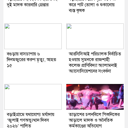
দুই মাদক কারবারি গ্রেপ্তার
করে পাট তোলা ও শুকানোয়
ব্যস্ত কৃষক
বগুড়ায় বাসচাপায় ৬
আরসিসিআই পরিচালক নির্বাচিত
দিনমজুরের করুণ মৃত্যু, আহত
হওয়ায় সুমনকে রাজশাহী
১৫
কলেজ প্রাণিবিদ্যা অ্যালামনাই
অ্যাসোসিয়েশনের সংবর্ধনা
বড়াইগ্রামে যথাযোগ্য মর্যাদায়
তাড়াশের চলনবিলে পিকনিকের
‘জুলাই গণঅভ্যুত্থান দিবস
আড়ালে মাদক ও অনৈতিক
২০২৬’ পালিত
কর্মকাণ্ডের অভিযোগ