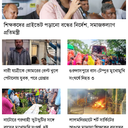
শিক্ষকদের প্রাইভেট পড়ানো বন্ধের নির্দেশ, সমাজকল্যাণ
প্রতিমন্ত্রী
নারী যাত্রীকে কোমরের বেল্ট খুলে
গুরুদাসপুরে বাস-টেম্পুর মুখোমুখি
পেটানোয় যুবক, পরে গ্রেপ্তার
সংঘর্ষে নিহত ৩
নাটোরে গরুবাহী ভুটভুটির সঙ্গে
লালমনিরহাটে শর্ট সার্কিটের
বাসের মুখোমুখি সংঘর্ষ, দুই
আগুনে মাদ্রাসা শিক্ষকের বসতঘর