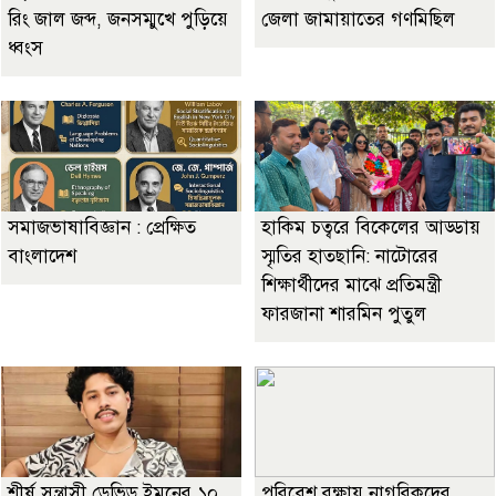
রিং জাল জব্দ, জনসম্মুখে পুড়িয়ে
জেলা জামায়াতের গণমিছিল
ধ্বংস
সমাজভাষাবিজ্ঞান : প্রেক্ষিত
হাকিম চত্বরে বিকেলের আড্ডায়
বাংলাদেশ
স্মৃতির হাতছানি: নাটোরের
শিক্ষার্থীদের মাঝে প্রতিমন্ত্রী
ফারজানা শারমিন পুতুল
শীর্ষ সন্ত্রাসী ডেভিড ইমনের ১০
পরিবেশ রক্ষায় নাগরিকদের