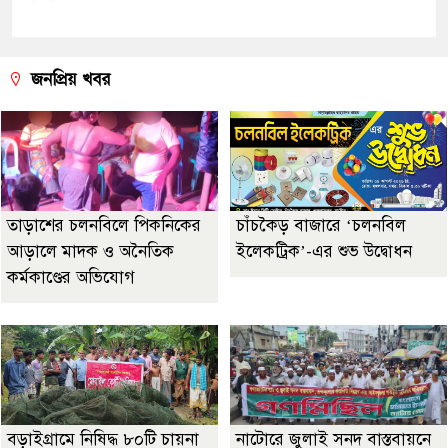
জনপ্রিয় খবর
তাড়াশের চলনবিলে পিকনিকের
চাঁচকৈড় বাজারে ‘চলনবিল
আড়ালে মাদক ও অনৈতিক
ইলেকট্রিক’-এর শুভ উদ্বোধন
কর্মকাণ্ডের অভিযোগ
বড়াইগ্রামে নিষিদ্ধ ৮০টি চায়না
নাটোরে জুলাই সনদ বাস্তবায়নে