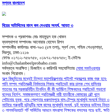
সপ্তম বাংলাদেশ
বিয়ের অতিথিদের মাংস কম দেওয়ায় সংঘর্ষ, আহত ৩
সম্পাদক ও প্রকাশকঃ মোঃ মাহমুদুল হক খোকন
ব্যবস্থাপনা সম্পাদকঃ আনোয়ার হোসেন রিপন
সম্পাদকীয় কার্যালয়ঃ বাসা-৭৬৩ (৫ম তলা), স্বর্গ লেন, পশ্চিম শেওড়াপাড়া,
মিরপুর, ঢাকা-১২১৬
ফোনঃ ০১৭১২-৭৫৬৭৫৮, ০১৯৭২-৭৫৬৭৫৮; ই-মেইলঃ
info@chalanbeelprobaho.com
সর্বস্বত্ব সংরক্ষিত | ডিজাইন ও কারিগরি সহযোগিতায়
সোমা সফটওয়্যার
সংবাদ শিরোনাম :
অল্প কিছুদিনের মধ্যেই তিস্তা মহাপরিকল্পনার পাইলট প্রকল্পের কাজ শুরু হবে:
পানি সম্পদ প্রতিমন্ত্রী
নির্মমতার শিকার প্রাইভেট কার চালক
শেখ হাসিনার
পতনের পর সরকারবিহীন তিনদিন কী কী ঘটেছিল
শিক্ষকদের প্রাইভেট পড়ানো
বন্ধের নির্দেশ, সমাজকল্যাণ প্রতিমন্ত্রী
নারী যাত্রীকে কোমরের বেল্ট খুলে
পেটানোয় যুবক, পরে গ্রেপ্তার
গুরুদাসপুরে বাস-টেম্পুর মুখোমুখি সংঘর্ষে নিহত ৩
নাটোরে গরুবাহী ভুটভুটির সঙ্গে বাসের মুখোমুখি সংঘর্ষ, দুই সহোদর ভাইসহ নিহত
৩
লালমনিরহাটে শর্ট সার্কিটের আগুনে মাদ্রাসা শিক্ষকের বসতঘর পুড়ে ছাই, ক্ষতি