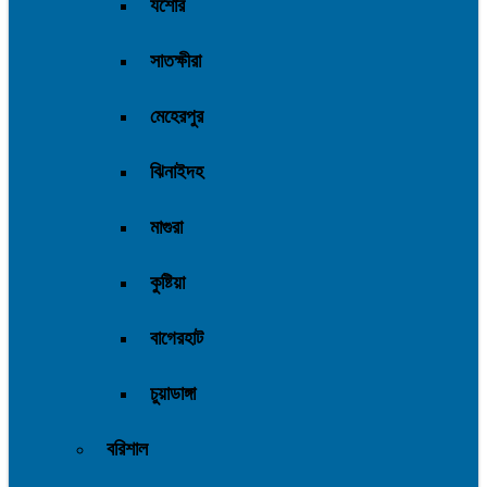
যশোর
সাতক্ষীরা
মেহেরপুর
ঝিনাইদহ
মাগুরা
কুষ্টিয়া
বাগেরহাট
চুয়াডাঙ্গা
বরিশাল