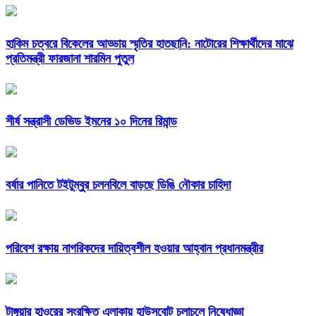
হাকিম চত্বরে বিকেলের আড্ডায় স্মৃতির হাতছানি: নাটোরের শিক্ষার্থীদের মাঝে
প্রতিমন্ত্রী ফারজানা শারমিন পুতুল
শীর্ষ সন্ত্রাসী ডেভিড ইমনের ১০ দিনের রিমান্ড
বর্ষার পানিতে টইটুম্বুর চলনবিলে বাড়ছে ডিঙি নৌকার চাহিদা
পরিবেশ রক্ষায় নাগরিকদের দায়িত্বশীল হওয়ার আহ্বান প্রধানমন্ত্রীর
টাঙ্গুয়ার হাওরের সংরক্ষিত এলাকায় হাউসবোট চলাচলে নিষেধাজ্ঞা