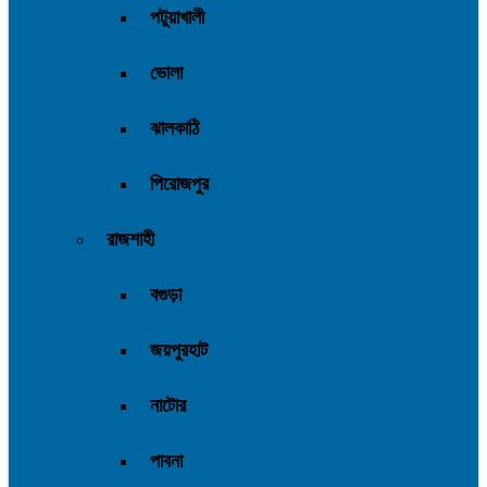
পটুয়াখালী
ভোলা
ঝালকাঠি
পিরোজপুর
রাজশাহী
বগুড়া
জয়পুরহাট
নাটোর
পাবনা