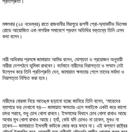
প্রতিশ্রুতি।
মঙ্গলবার (২৫ নভেম্বর) রাতে রাজধানীর মিরপুরে রূপসী প্রো-অ্যাকটিভ ভিলেজ
রোডে আয়োজিত এক নাগরিক সমাবেশে প্রধান অতিথির বক্তব্যে তিনি এসব
কথা বলেন।
নারী অধিকার প্রসঙ্গে জামায়াত আমির বলেন, যোগ্যতা ও প্রয়োজন অনুযায়ী
নারীরা দেশগঠনে ভূমিকা রাখবেন। বর্তমানে নারীদের নিরাপত্তা ও সম্মান নেই
উল্লেখ করে তিনি প্রতিশ্রুতি দেন, জামায়াত ক্ষমতায় গেলে তাদের মর্যাদা ও
নিরাপত্তা নিশ্চিত করা হবে।
নারীদের বোরকা নিয়ে আতঙ্ক ছড়ানো হচ্ছে জানিয়ে তিনি বলেন, ‘মায়েদের
ব্যাপারে ভয় দেখানো হয়— জামায়াত ক্ষমতায় এলে সবাইকে একটা করে কালো
চাদর পরাবে, শুধু চোখ খোলা রাখবে। ইসলামের বিধানে চোখ খোলা রাখাও আছে
আবার মুখ খোলা রাখাও আছে। হ্যাঁ, কেউ যদি চোখও না ঢাকেন, মুখও না
ঢাকেন— জামায়াতে ইসলামী কাউকে জোর করে বলবে না। এই কল্যাণ রাষ্ট্রের
সৌন্দর্য উপলব্ধি করে, আগ্রহী হয়ে নারীরাই সৌন্দর্যের শালীন পোশাক কবুল করে