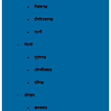
সিরাজগঞ্জ
চাঁপাইনবাবগঞ্জ
নওগাঁ
সিলেট
সুনামগঞ্জ
মৌলভীবাজার
হবিগঞ্জ
চট্টগ্রাম
কক্সবাজার