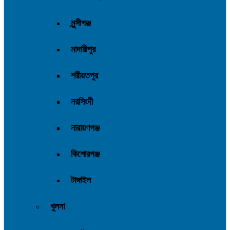
মুন্সীগঞ্জ
মাদারীপুর
শরীয়তপুর
নরসিংদী
নারায়ণগঞ্জ
কিশোরগঞ্জ
টাঙ্গাইল
খুলনা