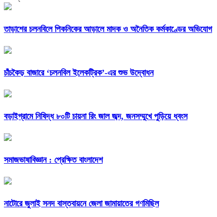
তাড়াশের চলনবিলে পিকনিকের আড়ালে মাদক ও অনৈতিক কর্মকাণ্ডের অভিযোগ
চাঁচকৈড় বাজারে ‘চলনবিল ইলেকট্রিক’-এর শুভ উদ্বোধন
বড়াইগ্রামে নিষিদ্ধ ৮০টি চায়না রিং জাল জব্দ, জনসম্মুখে পুড়িয়ে ধ্বংস
সমাজভাষাবিজ্ঞান : প্রেক্ষিত বাংলাদেশ
নাটোরে জুলাই সনদ বাস্তবায়নে জেলা জামায়াতের গণমিছিল