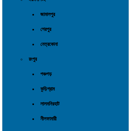
জামালপুর
শেরপুর
নেত্রকোনা
রংপুর
পঞ্চগড়
কুড়িগ্রাম
লালমনিরহাট
নীলফামারী