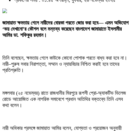
প্রকাশের সময় : ০১:৪৫ অপরাহ্ন, বুধবার, ২৬ নভেম্বর ২০২৫
জামায়াত ক্ষমতায় গেলে নারীদের বোরকা পরতে জোর করা হবে— এমন অভিযোগ
‘ভয় দেখানো’র কৌশল বলে মন্তব্য করেছেন বাংলাদেশ জামায়াতে ইসলামীর
আমির ডা. শফিকুর রহমান।
তিনি বলেছেন, ক্ষমতায় গেলে কাউকে কোনো পোশাক পরতে বাধ্য করা হবে না।
নারী–পুরুষ সবার নিরাপত্তা, সম্মান ও ন্যায়বিচার নিশ্চিত করাই হবে তাদের
প্রতিশ্রুতি।
মঙ্গলবার (২৫ নভেম্বর) রাতে রাজধানীর মিরপুরে রূপসী প্রো-অ্যাকটিভ ভিলেজ
রোডে আয়োজিত এক নাগরিক সমাবেশে প্রধান অতিথির বক্তব্যে তিনি এসব
কথা বলেন।
নারী অধিকার প্রসঙ্গে জামায়াত আমির বলেন, যোগ্যতা ও প্রয়োজন অনুযায়ী