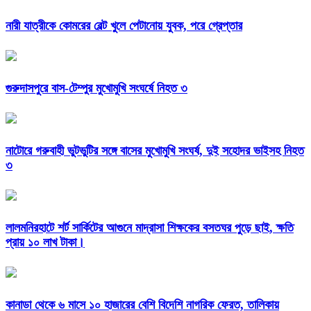
নারী যাত্রীকে কোমরের বেল্ট খুলে পেটানোয় যুবক, পরে গ্রেপ্তার
গুরুদাসপুরে বাস-টেম্পুর মুখোমুখি সংঘর্ষে নিহত ৩
নাটোরে গরুবাহী ভুটভুটির সঙ্গে বাসের মুখোমুখি সংঘর্ষ, দুই সহোদর ভাইসহ নিহত
৩
লালমনিরহাটে শর্ট সার্কিটের আগুনে মাদ্রাসা শিক্ষকের বসতঘর পুড়ে ছাই, ক্ষতি
প্রায় ১০ লাখ টাকা।
কানাডা থেকে ৬ মাসে ১০ হাজারের বেশি বিদেশি নাগরিক ফেরত, তালিকায়