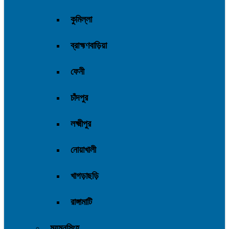
কুমিল্লা
ব্রাহ্মণবাড়িয়া
ফেনী
চাঁদপুর
লক্ষ্মীপুর
নোয়াখালী
খাগড়াছড়ি
রাঙ্গামাটি
ময়মনসিংহ