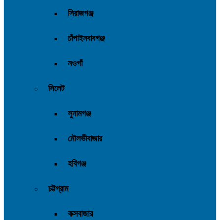
সিরাজগঞ্জ
চাঁপাইনবাবগঞ্জ
নওগাঁ
সিলেট
সুনামগঞ্জ
মৌলভীবাজার
হবিগঞ্জ
চট্টগ্রাম
কক্সবাজার