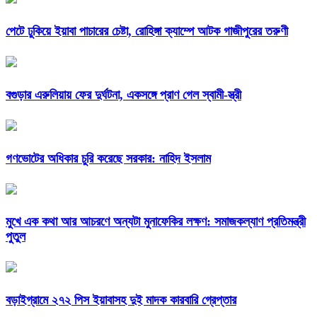
পেটে ঢুকিয়ে ইয়াবা পাচারের চেষ্টা, রোহিঙ্গা ক্যাম্পে আটক গাজীপুরের তরুণী
বগুড়ার এরুলিয়ায় ফের দুর্ঘটনা, একসঙ্গে প্রাণ গেল স্বামী-স্ত্রী
গণভোটের অধিকার চুরি করেছে সরকার: নাহিদ ইসলাম
মুখে এক কথা আর আচরণে অন্যটা মুনাফেকির লক্ষণ: সমাজকল্যাণ প্রতিমন্ত্রী
পুতুল
বড়াইগ্রামে ২৭২ পিস ইয়াবাসহ দুই মাদক কারবারি গ্রেপ্তার