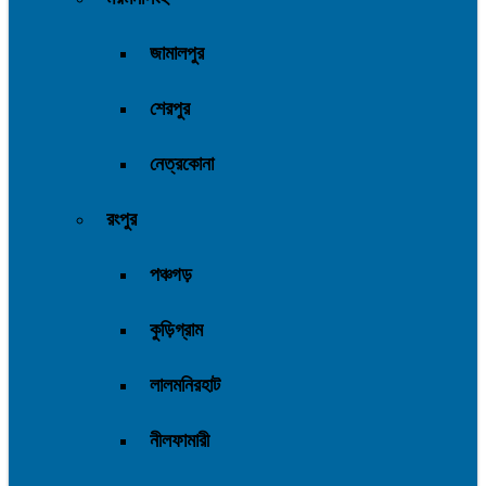
জামালপুর
শেরপুর
নেত্রকোনা
রংপুর
পঞ্চগড়
কুড়িগ্রাম
লালমনিরহাট
নীলফামারী