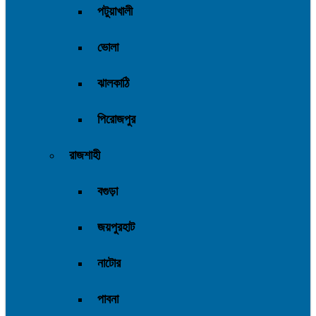
পটুয়াখালী
ভোলা
ঝালকাঠি
পিরোজপুর
রাজশাহী
বগুড়া
জয়পুরহাট
নাটোর
পাবনা