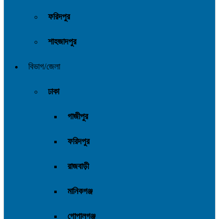
ফরিদপুর
শাহজাদপুর
বিভাগ/জেলা
ঢাকা
গাজীপুর
ফরিদপুর
রাজবাড়ী
মানিকগঞ্জ
গোপালগঞ্জ