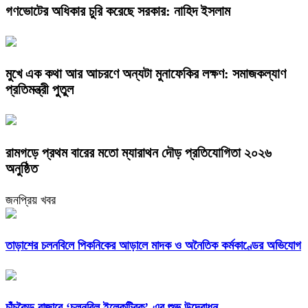
গণভোটের অধিকার চুরি করেছে সরকার: নাহিদ ইসলাম
মুখে এক কথা আর আচরণে অন্যটা মুনাফেকির লক্ষণ: সমাজকল্যাণ
প্রতিমন্ত্রী পুতুল
রামগড়ে প্রথম বারের মতো ম্যারাথন দৌড় প্রতিযোগিতা ২০২৬
অনুষ্ঠিত
জনপ্রিয় খবর
তাড়াশের চলনবিলে পিকনিকের আড়ালে মাদক ও অনৈতিক কর্মকাণ্ডের অভিযোগ
চাঁচকৈড় বাজারে ‘চলনবিল ইলেকট্রিক’-এর শুভ উদ্বোধন