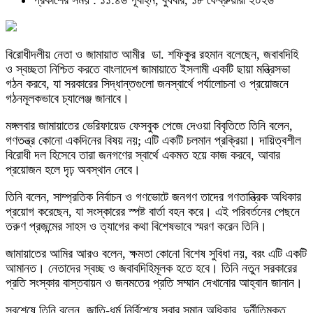
প্রকাশের সময় : ১১:৪৬ পূর্বাহ্ন, বুধবার, ১৮ ফেব্রুয়ারী ২০২৬
বিরোধীদলীয় নেতা ও জামায়াত আমীর
ডা. শফিকুর রহমান
বলেছেন, জবাবদিহি
ও স্বচ্ছতা নিশ্চিত করতে
বাংলাদেশ জামায়াতে ইসলামী
একটি ছায়া মন্ত্রিসভা
গঠন করবে, যা সরকারের সিদ্ধান্তগুলো জনস্বার্থে পর্যালোচনা ও প্রয়োজনে
গঠনমূলকভাবে চ্যালেঞ্জ জানাবে।
মঙ্গলবার জামায়াতের ভেরিফায়েড ফেসবুক পেজে দেওয়া বিবৃতিতে তিনি বলেন,
গণতন্ত্র কোনো একদিনের বিষয় নয়; এটি একটি চলমান প্রক্রিয়া। দায়িত্বশীল
বিরোধী দল হিসেবে তারা জনগণের স্বার্থে একমত হয়ে কাজ করবে, আবার
প্রয়োজন হলে দৃঢ় অবস্থান নেবে।
তিনি বলেন, সাম্প্রতিক নির্বাচন ও গণভোটে জনগণ তাদের গণতান্ত্রিক অধিকার
প্রয়োগ করেছেন, যা সংস্কারের স্পষ্ট বার্তা বহন করে। এই পরিবর্তনের পেছনে
তরুণ প্রজন্মের সাহস ও ত্যাগের কথা বিশেষভাবে স্মরণ করেন তিনি।
জামায়াতের আমির আরও বলেন, ক্ষমতা কোনো বিশেষ সুবিধা নয়, বরং এটি একটি
আমানত। নেতাদের স্বচ্ছ ও জবাবদিহিমূলক হতে হবে। তিনি নতুন সরকারের
প্রতি সংস্কার বাস্তবায়ন ও জনমতের প্রতি সম্মান দেখানোর আহ্বান জানান।
সবশেষে তিনি বলেন, জাতি-ধর্ম নির্বিশেষে সবার সমান অধিকার, দুর্নীতিমুক্ত