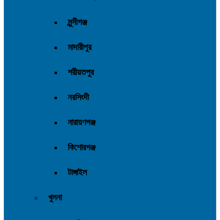
মুন্সীগঞ্জ
মাদারীপুর
শরীয়তপুর
নরসিংদী
নারায়ণগঞ্জ
কিশোরগঞ্জ
টাঙ্গাইল
খুলনা