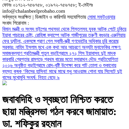
ফোনঃ ০১৭১২-৭৫৬৭৫৮, ০১৯৭২-৭৫৬৭৫৮; ই-মেইলঃ
info@chalanbeelprobaho.com
সর্বস্বত্ব সংরক্ষিত | ডিজাইন ও কারিগরি সহযোগিতায়
সোমা সফটওয়্যার
সংবাদ শিরোনাম :
বিমান মন্ত্রী ও সংসদ হুইপের পথসভা থেকে পিস্তলসহ যুবক আটক
পেটে ঢুকিয়ে
ইয়াবা পাচারের চেষ্টা, রোহিঙ্গা ক্যাম্পে আটক গাজীপুরের তরুণী
বগুড়ার এরুলিয়ায়
ফের দুর্ঘটনা, একসঙ্গে প্রাণ গেল স্বামী-স্ত্রী
গণভোটের অধিকার চুরি করেছে
সরকার: নাহিদ ইসলাম
মুখে এক কথা আর আচরণে অন্যটা মুনাফেকির লক্ষণ:
সমাজকল্যাণ প্রতিমন্ত্রী পুতুল
বড়াইগ্রামে ২৭২ পিস ইয়াবাসহ দুই মাদক
কারবারি গ্রেপ্তার
রামগড়ে প্রথম বারের মতো ম্যারাথন দৌড় প্রতিযোগিতা
২০২৬ অনুষ্ঠিত
বড়াইগ্রামে রোদ-বৃষ্টি উপেক্ষা করে পাট তোলা ও শুকানোয়
ব্যস্ত কৃষক
‘কিসের হাসিনা! মাঝে মাঝে শুধু আওয়াজ শোনা যায়
সিলেটে দুই
বাসের মুখোমুখি সংঘর্ষ: নিহত বেড়ে ৯
জবাবদিহি ও স্বচ্ছতা নিশ্চিত করতে
ছায়া মন্ত্রিসভা গঠন করবে জামায়াত:
ডা. শফিকুর রহমান