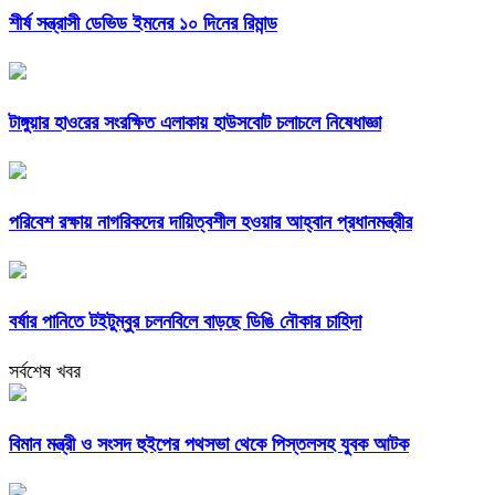
শীর্ষ সন্ত্রাসী ডেভিড ইমনের ১০ দিনের রিমান্ড
টাঙ্গুয়ার হাওরের সংরক্ষিত এলাকায় হাউসবোট চলাচলে নিষেধাজ্ঞা
পরিবেশ রক্ষায় নাগরিকদের দায়িত্বশীল হওয়ার আহ্বান প্রধানমন্ত্রীর
বর্ষার পানিতে টইটুম্বুর চলনবিলে বাড়ছে ডিঙি নৌকার চাহিদা
সর্বশেষ খবর
বিমান মন্ত্রী ও সংসদ হুইপের পথসভা থেকে পিস্তলসহ যুবক আটক