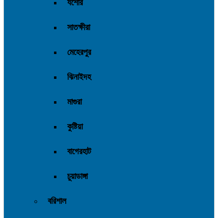
যশোর
সাতক্ষীরা
মেহেরপুর
ঝিনাইদহ
মাগুরা
কুষ্টিয়া
বাগেরহাট
চুয়াডাঙ্গা
বরিশাল