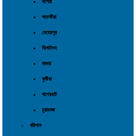
যশোর
সাতক্ষীরা
মেহেরপুর
ঝিনাইদহ
মাগুরা
কুষ্টিয়া
বাগেরহাট
চুয়াডাঙ্গা
বরিশাল