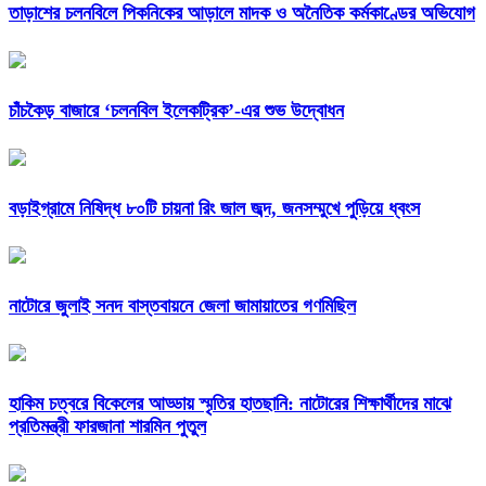
তাড়াশের চলনবিলে পিকনিকের আড়ালে মাদক ও অনৈতিক কর্মকাণ্ডের অভিযোগ
চাঁচকৈড় বাজারে ‘চলনবিল ইলেকট্রিক’-এর শুভ উদ্বোধন
বড়াইগ্রামে নিষিদ্ধ ৮০টি চায়না রিং জাল জব্দ, জনসম্মুখে পুড়িয়ে ধ্বংস
নাটোরে জুলাই সনদ বাস্তবায়নে জেলা জামায়াতের গণমিছিল
হাকিম চত্বরে বিকেলের আড্ডায় স্মৃতির হাতছানি: নাটোরের শিক্ষার্থীদের মাঝে
প্রতিমন্ত্রী ফারজানা শারমিন পুতুল