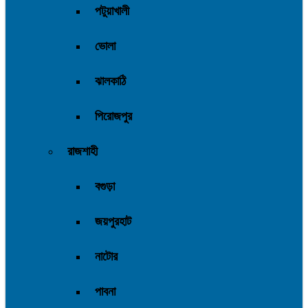
পটুয়াখালী
ভোলা
ঝালকাঠি
পিরোজপুর
রাজশাহী
বগুড়া
জয়পুরহাট
নাটোর
পাবনা