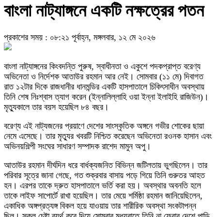
বাংলা নাট্যাঙ্গনে একটি নক্ষত্রের পতন
প্রকাশের সময় : ০৮:২১ পূর্বাহ্ন, মঙ্গলবার, ১২ মে ২০২৬
বাংলা নাট্যাঙ্গনের কিংবদন্তি পুরুষ, স্বাধীনতা ও একুশে পদকপ্রাপ্ত বরেণ্য
অভিনেতা ও নির্দেশক আতাউর রহমান আর নেই। সোমবার (১১ মে) দিবাগত
রাত ১২টার দিকে রাজধানীর ধানমন্ডির একটি হাসপাতালে চিকিৎসাধীন অবস্থায়
তিনি শেষ নিঃশ্বাস ত্যাগ করেন (ইন্নালিল্লাহি ওয়া ইন্না ইলাইহি রাজিউন)।
মৃত্যুকালে তার বয়স হয়েছিল ৮৪ বছর।
বরেণ্য এই নাট্যজনের প্রয়াণে দেশের সাংস্কৃতিক অঙ্গনে গভীর শোকের ছায়া
নেমে এসেছে। তার মৃত্যুর খবরটি নিশ্চিত করেছেন অভিনেতা রওনক হাসান এবং
অভিনয়শিল্পী সংঘের সাধারণ সম্পাদক রাশেদ মামুন অপু।
আতাউর রহমান দীর্ঘদিন ধরে বার্ধক্যজনিত বিভিন্ন জটিলতায় ভুগছিলেন। তার
পরিবার সূত্রে জানা গেছে, গত শুক্রবার বাসায় পড়ে গিয়ে তিনি গুরুতর আহত
হন। এরপর তাকে দ্রুত হাসপাতালে ভর্তি করা হয়। অবস্থার অবনতি হলে
তাকে লাইফ সাপোর্টে রাখা হয়েছিল। তার মেয়ে শর্মিষ্ঠা রহমান জানিয়েছিলেন,
একাধিক অঙ্গপ্রত্যঙ্গ বিকল হয়ে যাওয়ায় তার শারীরিক অবস্থা সংকটাপন্ন
ছিল। সকল চেষ্টা ব্যর্থ করে দিয়ে সোমবার মধ্যরাতে তিনি না ফেরার দেশে পাড়ি