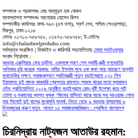
সম্পাদক ও প্রকাশকঃ মোঃ মাহমুদুল হক খোকন
ব্যবস্থাপনা সম্পাদকঃ আনোয়ার হোসেন রিপন
সম্পাদকীয় কার্যালয়ঃ বাসা-৭৬৩ (৫ম তলা), স্বর্গ লেন, পশ্চিম শেওড়াপাড়া,
মিরপুর, ঢাকা-১২১৬
ফোনঃ ০১৭১২-৭৫৬৭৫৮, ০১৯৭২-৭৫৬৭৫৮; ই-মেইলঃ
info@chalanbeelprobaho.com
সর্বস্বত্ব সংরক্ষিত | ডিজাইন ও কারিগরি সহযোগিতায়
সোমা সফটওয়্যার
সংবাদ শিরোনাম :
বগুড়ার এরুলিয়ায় ফের দুর্ঘটনা, একসঙ্গে প্রাণ গেল স্বামী-স্ত্রী
গণভোটের
অধিকার চুরি করেছে সরকার: নাহিদ ইসলাম
মুখে এক কথা আর আচরণে অন্যটা
মুনাফেকির লক্ষণ: সমাজকল্যাণ প্রতিমন্ত্রী পুতুল
বড়াইগ্রামে ২৭২ পিস
ইয়াবাসহ দুই মাদক কারবারি গ্রেপ্তার
রামগড়ে প্রথম বারের মতো ম্যারাথন
দৌড় প্রতিযোগিতা ২০২৬ অনুষ্ঠিত
বড়াইগ্রামে রোদ-বৃষ্টি উপেক্ষা করে পাট
তোলা ও শুকানোয় ব্যস্ত কৃষক
‘কিসের হাসিনা! মাঝে মাঝে শুধু আওয়াজ শোনা
যায়
সিলেটে দুই বাসের মুখোমুখি সংঘর্ষ: নিহত বেড়ে ৯
বগুড়ায় বাসচাপায় ৬
দিনমজুরের করুণ মৃত্যু, আহত ১৫
সমাজভাষাবিজ্ঞান : প্রেক্ষিত বাংলাদেশ
চিরনিদ্রায় নাট্যজন আতাউর রহমান: