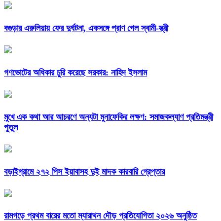
বগুড়ার এরুলিয়ায় ফের দুর্ঘটনা, একসঙ্গে প্রাণ গেল স্বামী-স্ত্রী
গণভোটের অধিকার চুরি করেছে সরকার: নাহিদ ইসলাম
মুখে এক কথা আর আচরণে অন্যটা মুনাফেকির লক্ষণ: সমাজকল্যাণ প্রতিমন্ত্রী
পুতুল
বড়াইগ্রামে ২৭২ পিস ইয়াবাসহ দুই মাদক কারবারি গ্রেপ্তার
রামগড়ে প্রথম বারের মতো ম্যারাথন দৌড় প্রতিযোগিতা ২০২৬ অনুষ্ঠিত