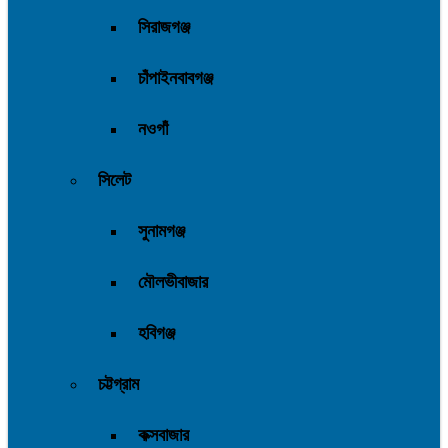
সিরাজগঞ্জ
চাঁপাইনবাবগঞ্জ
নওগাঁ
সিলেট
সুনামগঞ্জ
মৌলভীবাজার
হবিগঞ্জ
চট্টগ্রাম
কক্সবাজার