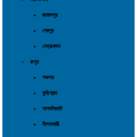
জামালপুর
শেরপুর
নেত্রকোনা
রংপুর
পঞ্চগড়
কুড়িগ্রাম
লালমনিরহাট
নীলফামারী