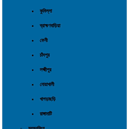
কুমিল্লা
ব্রাহ্মণবাড়িয়া
ফেনী
চাঁদপুর
লক্ষ্মীপুর
নোয়াখালী
খাগড়াছড়ি
রাঙ্গামাটি
ময়মনসিংহ