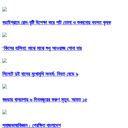
বড়াইগ্রামে রোদ-বৃষ্টি উপেক্ষা করে পাট তোলা ও শুকানোয় ব্যস্ত কৃষক
‘কিসের হাসিনা! মাঝে মাঝে শুধু আওয়াজ শোনা যায়
সিলেটে দুই বাসের মুখোমুখি সংঘর্ষ: নিহত বেড়ে ৯
বগুড়ায় বাসচাপায় ৬ দিনমজুরের করুণ মৃত্যু, আহত ১৫
সমাজভাষাবিজ্ঞান : প্রেক্ষিত বাংলাদেশ