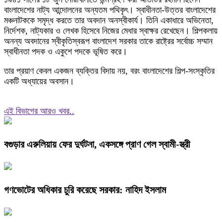
বাংলাদেশের নাট্য আন্দোলনের অন্যতম পথিকৃৎ। স্বাধীনতা-উত্তর বাংলাদেশের
মঞ্চনাটককে সমৃদ্ধ করতে তার অবদান অনস্বীকার্য। তিনি একাধারে অভিনেতা,
নির্দেশক, নাট্যকার ও লেখক হিসেবে নিজের মেধার স্বাক্ষর রেখেছেন। শিল্পকলায়
অনন্য অবদানের স্বীকৃতিস্বরূপ বাংলাদেশ সরকার তাকে রাষ্ট্রের সর্বোচ্চ সম্মান
স্বাধীনতা পদক ও একুশে পদকে ভূষিত করে।
তার প্রয়াণ কেবল একজন ব্যক্তির বিদায় নয়, বরং বাংলাদেশের শিল্প-সংস্কৃতির
একটি অধ্যায়ের অবসান।
এই বিভাগের আরও খবর..
বগুড়ার এরুলিয়ায় ফের দুর্ঘটনা, একসঙ্গে প্রাণ গেল স্বামী-স্ত্রী
গণভোটের অধিকার চুরি করেছে সরকার: নাহিদ ইসলাম