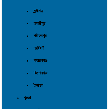
মুন্সীগঞ্জ
মাদারীপুর
শরীয়তপুর
নরসিংদী
নারায়ণগঞ্জ
কিশোরগঞ্জ
টাঙ্গাইল
খুলনা