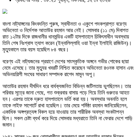
প্রকাশের সময় : ০৮:২১ পূর্বাহ্ন, মঙ্গলবার, ১২ মে ২০২৬
বাংলা নাট্যাঙ্গনের কিংবদন্তি পুরুষ, স্বাধীনতা ও একুশে পদকপ্রাপ্ত বরেণ্য
অভিনেতা ও নির্দেশক আতাউর রহমান আর নেই। সোমবার (১১ মে) দিবাগত
রাত ১২টার দিকে রাজধানীর ধানমন্ডির একটি হাসপাতালে চিকিৎসাধীন অবস্থায়
তিনি শেষ নিঃশ্বাস ত্যাগ করেন (ইন্নালিল্লাহি ওয়া ইন্না ইলাইহি রাজিউন)।
মৃত্যুকালে তার বয়স হয়েছিল ৮৪ বছর।
বরেণ্য এই নাট্যজনের প্রয়াণে দেশের সাংস্কৃতিক অঙ্গনে গভীর শোকের ছায়া
নেমে এসেছে। তার মৃত্যুর খবরটি নিশ্চিত করেছেন অভিনেতা রওনক হাসান এবং
অভিনয়শিল্পী সংঘের সাধারণ সম্পাদক রাশেদ মামুন অপু।
আতাউর রহমান দীর্ঘদিন ধরে বার্ধক্যজনিত বিভিন্ন জটিলতায় ভুগছিলেন। তার
পরিবার সূত্রে জানা গেছে, গত শুক্রবার বাসায় পড়ে গিয়ে তিনি গুরুতর আহত
হন। এরপর তাকে দ্রুত হাসপাতালে ভর্তি করা হয়। অবস্থার অবনতি হলে
তাকে লাইফ সাপোর্টে রাখা হয়েছিল। তার মেয়ে শর্মিষ্ঠা রহমান জানিয়েছিলেন,
একাধিক অঙ্গপ্রত্যঙ্গ বিকল হয়ে যাওয়ায় তার শারীরিক অবস্থা সংকটাপন্ন
ছিল। সকল চেষ্টা ব্যর্থ করে দিয়ে সোমবার মধ্যরাতে তিনি না ফেরার দেশে পাড়ি
জমান।
১৯৪১ সালের ১৮ জুন নোয়াখালীতে জন্মগ্রহণ করা আতাউর রহমান ছিলেন