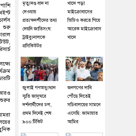
মৃত্যুদণ্ড বাদ না
খাদে পড়া
াপাশি
দেওয়ায়
মাইক্রোবাসের
থইস্ট
ার্লস
প্রত্যক্ষদর্শীদের তথ্য
ভিডিও করতে গিয়ে
 শুরু
দেয়নি জাতিসংঘ:
আরেক মাইক্রোবাস
চারাল
ট্রাইব্যুনালকে
খাদে
টিউট,
প্রসিকিউটর
সার্চ
্ষ্যে
যক্রম
চারটি
জুলাই গণঅভ্যুত্থান
জনগণের দাবি
ম আরও
স্মৃতি জাদুঘরে
পৌঁছে দিতেই
শুরুর
দর্শনার্থীদের ঢল,
সচিবালয়ের সামনে
প্রথম দিনেই শেষ
এসেছি: জামায়াত
 আমরা
ালয়ের
৯০০ টিকিট
আমির
ধুনিক