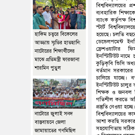
বিশ্ববিদ্যালয়ের প্
ব্যবহারিক শিক্ষাক
ব্যাংক কর্তৃপক্ষ ব
স্টার্ট বিশ্ববিদ্
হয়েছে। চলতি বছরের
হাকিম চত্বরে বিকেলের
ডেভেলপমেন্ট ইনস্
আড্ডায় স্মৃতির হাতছানি:
ফ্রেশওয়াটার ফিস
নাটোরের শিক্ষার্থীদের
ইনস্টিটিউট নামে চা
মাঝে প্রতিমন্ত্রী ফারজানা
কুড়িকৃবি ভিসি অধ্
শারমিন পুতুল
বর্তমান সরকারের গ
চালিয়ে যাচ্ছে। 
ইনস্টিটিউট চালুর
শিক্ষক ও জনবল ন
গতিশীল করতে অতি অ
প্রস্তুতি নেওয়া হচ্ছে
বিশ্ববিদ্যালয়ের কা
নাটোরে জুলাই সনদ
আশা করছি সরকার দ্র
বাস্তবায়নে জেলা
সহযোগিতায় সঠিক স
জামায়াতের গণমিছিল