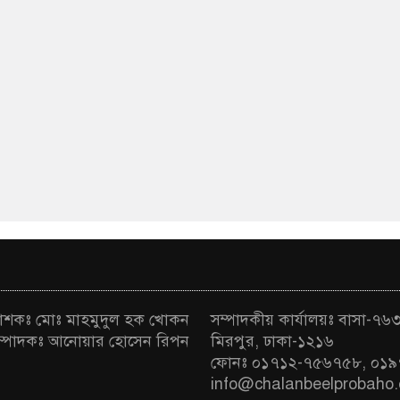
রকাশকঃ মোঃ মাহমুদুল হক খোকন
সম্পাদকীয় কার্যালয়ঃ বাসা-৭৬৩ 
া সম্পাদকঃ আনোয়ার হোসেন রিপন
মিরপুর, ঢাকা-১২১৬
ফোনঃ ০১৭১২-৭৫৬৭৫৮, ০১৯
info@chalanbeelprobaho