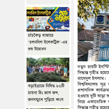
চাঁচকৈড় বাজারে
‘চলনবিল ইলেকট্রিক’-এর
শুভ উদ্বোধন
নতুন চারটি ইনস্টি
সিদ্ধান্ত গৃহীত হয়
রাসেদুল ইসলাম।
বিশ্ববিদ্যালয় সূ
বড়াইগ্রামে নিষিদ্ধ ৮০টি
প্রশাসনিক কার্যক্রম
চায়না রিং জাল জব্দ,
হওয়ায় দুটি ভাড়া ভ
জনসম্মুখে পুড়িয়ে ধ্বংস
নিয়ে একাডেমিক ক
সিদ্ধান্ত গৃহীত হয়ে