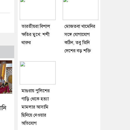
ভারতীয়রা বিশাল
মোজতবা খামেনির
ক্ষতির মুখে: শশী
সঙ্গে যোগাযোগ
থারুর
কঠিন, তবু তিনি
দেশের বড় শক্তি
মাগুরায় পুলিশের
গাড়ি থেকে হত্যা
মামলার আসামি
ানি
ছিনিয়ে নেওয়ার
অভিযোগ