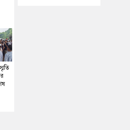
্মৃতি
ের
শেষ