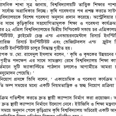
রশাসনিক শাখা সূত্র জানায়, বিশ্ববিদ্যালয়টি তাত্ত্বিক শিক্ষার পাশ
ে সর্বোচ্চ অগ্রাধিকার দিচ্ছে। কৃষি গবেষণার পথ প্রশস্ত করতে সাউ
িশ্ববিদ্যালয়কে বিশেষ গবেষণা অনুদান প্রদান করেছে। অস্ট্রেলিয়ার চ
যালয়ের সাথে কুড়িকৃবির সহযোগিতামূলক শিক্ষা ও গবেষণা কার্যক্রম
 ২২ এপ্রিল বিশ্ববিদ্যালয়ের দ্বিতীয় সিন্ডিকেট সভায় চর এগ্রিকাল
টিটিউট, ক্লাইমেট চেঞ্জ এন্ড এনভায়রনমেন্টাল রিসার্চ ইনস্টি
ারিজ রিসার্চ ইনস্টিটিউট এবং ভেজিটেবলস এন্ড ফ্রুটস রি
রটি ইনস্টিটিউট চালুর সিদ্ধান্ত গৃহীত হয়।
যাপক ড. মো. রাসেদুল ইসলাম বলেন, ‘ কৃষি ও কৃষকের উন্নয়নের লক
ৃহীত পদক্ষেপ এর সাথে সামঞ্জস্য রেখে বিশ্ববিদ্যালয় শিক্ষা কার্
বর্তমানে দুটি ফ্যাকাল্টিতে পাঠদান চললেও আগামীতে আমরা 
 অনুমোদন পেয়েছি। ’
িয়োগ প্রসঙ্গে ভিসি বলেন, ‘ একাডেমিক ও গবেষণা কার্যক্র
ল্প সময়ের মধ্যে একটি নিয়মতান্ত্রিক ও স্বচ্ছ নিয়োগ প্রক্রিয়া 
।
র্যক্রম গতিশীল করতে দ্রুত স্থায়ী ক্যাম্পাস নির্মাণ করা প্রয়োজন।
ুত স্থায়ী ক্যাম্পাস নির্মাণে উদ্যোগ নেবে। ইউজিসি ও শিক্ষা মন্ত্রণ
ময়ে অনুদান পেলে কুড়িগ্রাম কৃষি বিশ্ববিদ্যালয় অচিরেই একটি আ