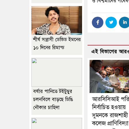
ও বিশ্বমানের গবেষণা
শীর্ষ সন্ত্রাসী ডেভিড ইমনের
১০ দিনের রিমান্ড
এই বিভাগের আরও
বর্ষার পানিতে টইটুম্বুর
আরসিসিআই পরি
চলনবিলে বাড়ছে ডিঙি
নির্বাচিত হওয়ায়
নৌকার চাহিদা
সুমনকে রাজশাহী
কলেজ প্রাণিবিদ্যা