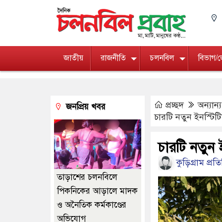
জাতীয়
রাজনীতি
চলনবিল
বিভাগ/
প্রচ্ছদ
অন্যান্য
জনপ্রিয় খবর
চারটি নতুন ইনস্টিটিউ
চারটি নতুন ই
কুড়িগ্রাম প্রত
তাড়াশের চলনবিলে
পিকনিকের আড়ালে মাদক
ও অনৈতিক কর্মকাণ্ডের
অভিযোগ