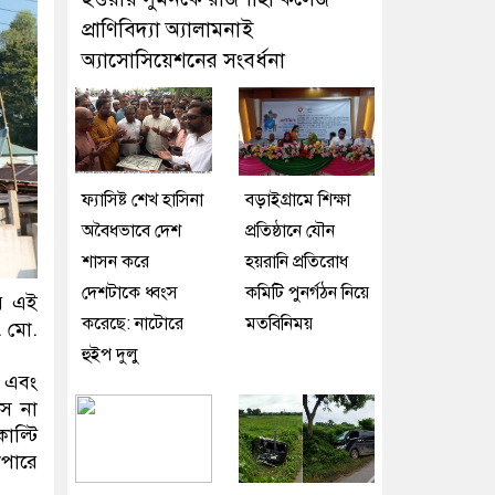
প্রাণিবিদ্যা অ্যালামনাই
অ্যাসোসিয়েশনের সংবর্ধনা
ফ্যাসিষ্ট শেখ হাসিনা
বড়াইগ্রামে শিক্ষা
অবৈধভাবে দেশ
প্রতিষ্ঠানে যৌন
শাসন করে
হয়রানি প্রতিরোধ
দেশটাকে ধ্বংস
কমিটি পুনর্গঠন নিয়ে
ায় এই
করেছে: নাটোরে
মতবিনিময়
. মো.
হুইপ দুলু
া এবং
পাস না
াল্টি
াপারে