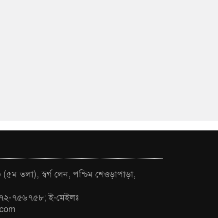
(৫ম তলা), স্বর্গ লেন, পশ্চিম শেওড়াপাড়া,
৭২-৭৫৬৭৫৮; ই-মেইলঃ
.com