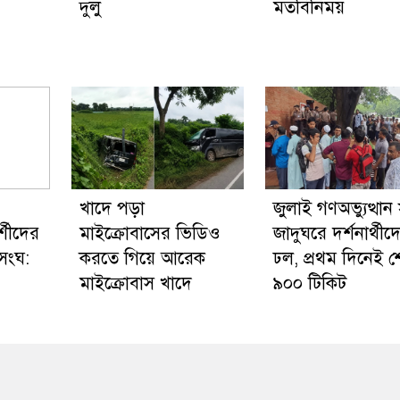
দুলু
মতবিনিময়
খাদে পড়া
জুলাই গণঅভ্যুত্থান স
র্শীদের
মাইক্রোবাসের ভিডিও
জাদুঘরে দর্শনার্থীদ
সংঘ:
করতে গিয়ে আরেক
ঢল, প্রথম দিনেই 
মাইক্রোবাস খাদে
৯০০ টিকিট