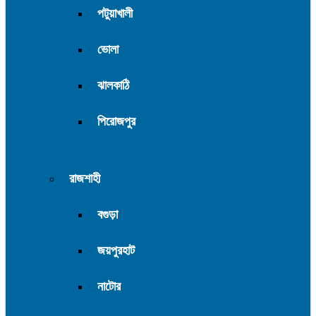
পটুয়াখালী
ভোলা
ঝালকাঠি
পিরোজপুর
রাজশাহী
বগুড়া
জয়পুরহাট
নাটোর