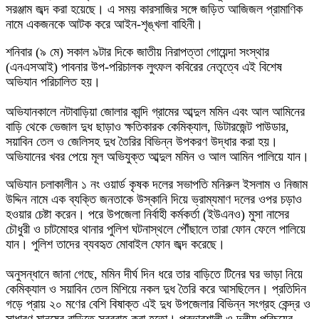
সরঞ্জাম জব্দ করা হয়েছে। এ সময় কারসাজির সঙ্গে জড়িত আজিজল প্রামাণিক
নামে একজনকে আটক করে আইন-শৃঙ্খলা বাহিনী।
শনিবার (৯ মে) সকাল ৯টার দিকে জাতীয় নিরাপত্তা গোয়েন্দা সংস্থার
(এনএসআই) পাবনার উপ-পরিচালক লুৎফল কবিরের নেতৃত্বে এই বিশেষ
অভিযান পরিচালিত হয়।
অভিযানকালে নটাবাড়িয়া জোলার কান্দি গ্রামের আব্দুল মমিন এবং আল আমিনের
বাড়ি থেকে ভেজাল দুধ ছাড়াও ক্ষতিকারক কেমিক্যাল, ডিটারজেন্ট পাউডার,
সয়াবিন তেল ও জেলিসহ দুধ তৈরির বিভিন্ন উপকরণ উদ্ধার করা হয়।
অভিযানের খবর পেয়ে মূল অভিযুক্ত আব্দুল মমিন ও আল আমিন পালিয়ে যান।
অভিযান চলাকালীন ১ নং ওয়ার্ড কৃষক দলের সভাপতি মনিরুল ইসলাম ও নিজাম
উদ্দিন নামে এক ব্যক্তি জনতাকে উস্কানি দিয়ে ভ্রাম্যমাণ দলের ওপর চড়াও
হওয়ার চেষ্টা করেন। পরে উপজেলা নির্বাহী কর্মকর্তা (ইউএনও) মুসা নাসের
চৌধুরী ও চাটমোহর থানার পুলিশ ঘটনাস্থলে পৌঁছালে তারা ফোন ফেলে পালিয়ে
যান। পুলিশ তাদের ব্যবহৃত মোবাইল ফোন জব্দ করেছে।
অনুসন্ধানে জানা গেছে, মমিন দীর্ঘ দিন ধরে তার বাড়িতে টিনের ঘর ভাড়া নিয়ে
কেমিক্যাল ও সয়াবিন তেল মিশিয়ে নকল দুধ তৈরি করে আসছিলেন। প্রতিদিন
গড়ে প্রায় ২০ মণের বেশি বিষাক্ত এই দুধ উপজেলার বিভিন্ন সংগ্রহ কেন্দ্র ও