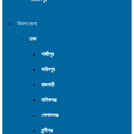
বিভাগ/জেলা
ঢাকা
গাজীপুর
ফরিদপুর
রাজবাড়ী
মানিকগঞ্জ
গোপালগঞ্জ
মুন্সীগঞ্জ