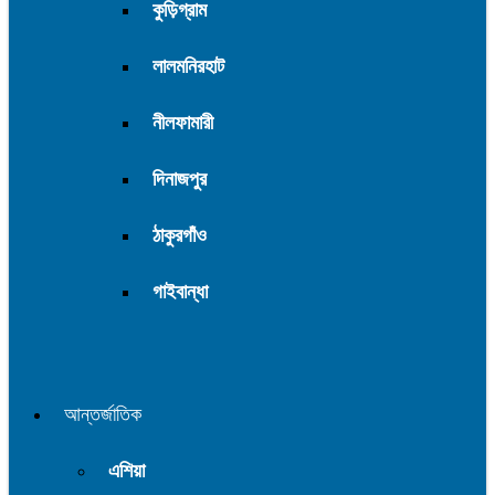
কুড়িগ্রাম
লালমনিরহাট
নীলফামারী
দিনাজপুর
ঠাকুরগাঁও
গাইবান্ধা
আন্তর্জাতিক
এশিয়া