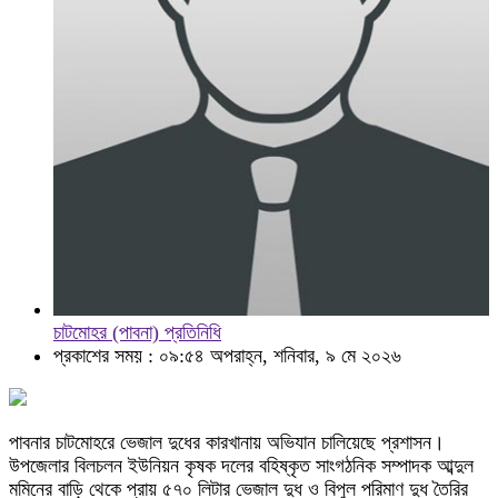
চাটমোহর (পাবনা) প্রতিনিধি
প্রকাশের সময় : ০৯:৫৪ অপরাহ্ন, শনিবার, ৯ মে ২০২৬
পাবনার চাটমোহরে ভেজাল দুধের কারখানায় অভিযান চালিয়েছে প্রশাসন।
উপজেলার বিলচলন ইউনিয়ন কৃষক দলের বহিষ্কৃত সাংগঠনিক সম্পাদক আব্দুল
মমিনের বাড়ি থেকে প্রায় ৫৭০ লিটার ভেজাল দুধ ও বিপুল পরিমাণ দুধ তৈরির