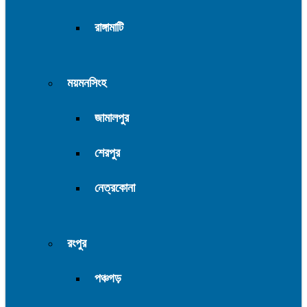
রাঙ্গামাটি
ময়মনসিংহ
জামালপুর
শেরপুর
নেত্রকোনা
রংপুর
পঞ্চগড়