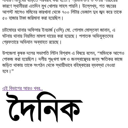
সাধারণ মানুষের বাড়িতে সরবরাহ করা হতো। প্রভাবশালী ও দলীয় পরিচয়ের
কারণে স্থানীয়রা এতদিন মুখ খোলার সাহস পায়নি। উল্লেখ্য, গত বছরের
আগস্ট মাসেও মমিনের কারখানা থেকে ৭০০ লিটার ভেজাল দুধ জব্দ করে তাকে
৫০ হাজার টাকা জরিমানা করা হয়েছিল।
চাটমোহর থানার অফিসার ইনচার্জ (ওসি) মো. গোলাম মোস্তফা জানান, এ
ঘটনায় থানায় নিয়মিত মামলা দায়ের করা হয়েছে। পলাতক অভিযুক্তদের
গ্রেফতারে অভিযান অব্যাহত রয়েছে।
উপজেলা কৃষক দলের সভাপতি লিটন বিশ্বাস এ বিষয়ে বলেন, “মমিনকে আগেও
শোকজ করা হয়েছিল। দলীয় শৃঙ্খলা ভঙ্গ ও জনস্বাস্থ্যের জন্য ক্ষতিকর কাজে
জড়িত থাকায় তাকে সংগঠন থেকে স্থায়ীভাবে বহিষ্কারের ব্যবস্থা নেওয়া
হবে।”
এই বিভাগের আরও খবর..