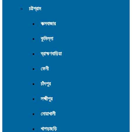
চট্টগ্রাম
কক্সবাজার
কুমিল্লা
ব্রাহ্মণবাড়িয়া
ফেনী
চাঁদপুর
লক্ষ্মীপুর
নোয়াখালী
খাগড়াছড়ি