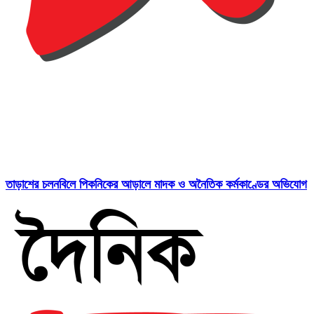
তাড়াশের চলনবিলে পিকনিকের আড়ালে মাদক ও অনৈতিক কর্মকাণ্ডের অভিযোগ