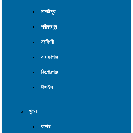
মাদারীপুর
শরীয়তপুর
নরসিংদী
নারায়ণগঞ্জ
কিশোরগঞ্জ
টাঙ্গাইল
খুলনা
যশোর