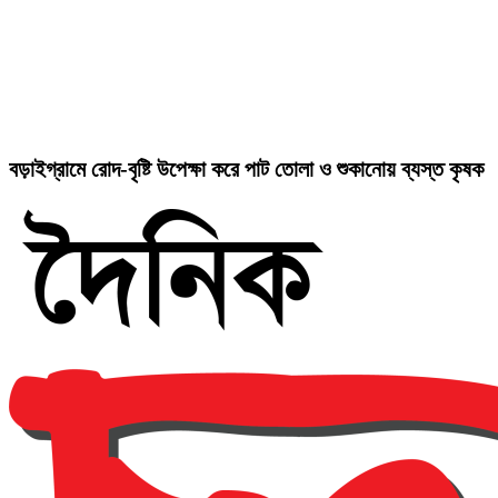
বড়াইগ্রামে রোদ-বৃষ্টি উপেক্ষা করে পাট তোলা ও শুকানোয় ব্যস্ত কৃষক