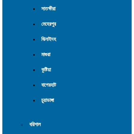
সাতক্ষীরা
মেহেরপুর
ঝিনাইদহ
মাগুরা
কুষ্টিয়া
বাগেরহাট
চুয়াডাঙ্গা
বরিশাল