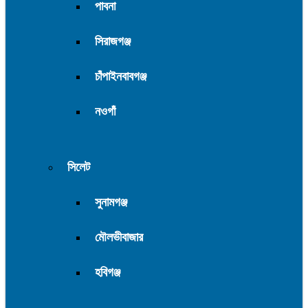
পাবনা
সিরাজগঞ্জ
চাঁপাইনবাবগঞ্জ
নওগাঁ
সিলেট
সুনামগঞ্জ
মৌলভীবাজার
হবিগঞ্জ