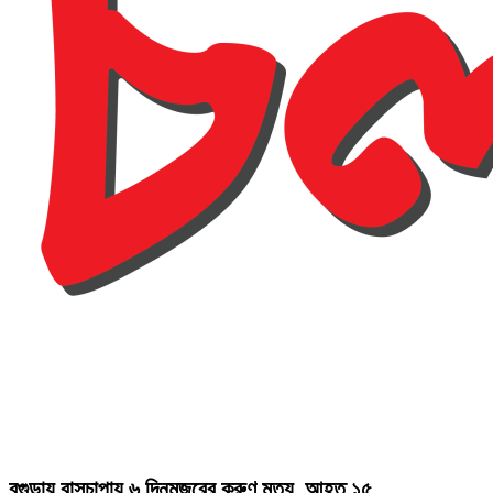
বগুড়ায় বাসচাপায় ৬ দিনমজুরের করুণ মৃত্যু, আহত ১৫