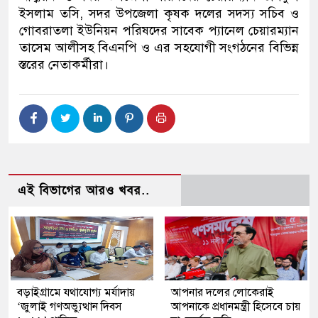
ইসলাম তসি, সদর উপজেলা কৃষক দলের সদস্য সচিব ও
গোবরাতলা ইউনিয়ন পরিষদের সাবেক প্যানেল চেয়ারম্যান
তাসেম আলীসহ বিএনপি ও এর সহযোগী সংগঠনের বিভিন্ন
স্তরের নেতাকর্মীরা।
এই বিভাগের আরও খবর..
বড়াইগ্রামে যথাযোগ্য মর্যাদায়
আপনার দলের লোকেরাই
‘জুলাই গণঅভ্যুত্থান দিবস
আপনাকে প্রধানমন্ত্রী হিসেবে চায়