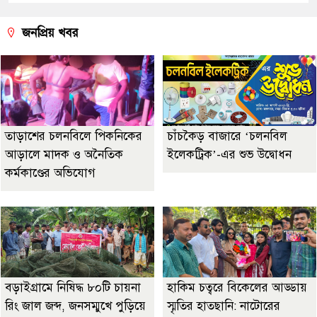
জনপ্রিয় খবর
তাড়াশের চলনবিলে পিকনিকের
চাঁচকৈড় বাজারে ‘চলনবিল
আড়ালে মাদক ও অনৈতিক
ইলেকট্রিক’-এর শুভ উদ্বোধন
কর্মকাণ্ডের অভিযোগ
বড়াইগ্রামে নিষিদ্ধ ৮০টি চায়না
হাকিম চত্বরে বিকেলের আড্ডায়
রিং জাল জব্দ, জনসম্মুখে পুড়িয়ে
স্মৃতির হাতছানি: নাটোরের