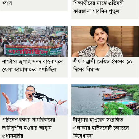
ধ্বংস
শিক্ষার্থীদের মাঝে প্রতিমন্ত্রী
ফারজানা শারমিন পুতুল
নাটোরে জুলাই সনদ বাস্তবায়নে
শীর্ষ সন্ত্রাসী ডেভিড ইমনের ১০
জেলা জামায়াতের গণমিছিল
দিনের রিমান্ড
পরিবেশ রক্ষায় নাগরিকদের
টাঙ্গুয়ার হাওরের সংরক্ষিত
দায়িত্বশীল হওয়ার আহ্বান
এলাকায় হাউসবোট চলাচলে
প্রধানমন্ত্রীর
নিষেধাজ্ঞা