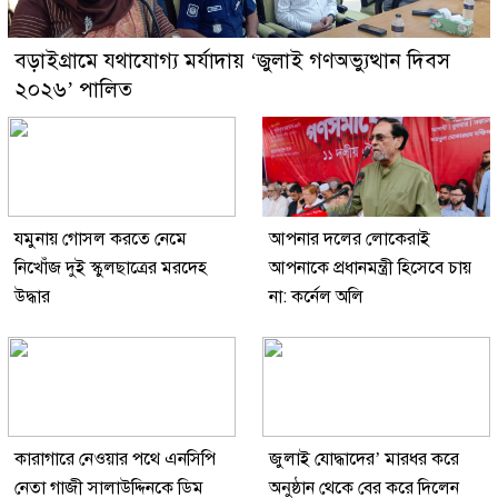
বড়াইগ্রামে যথাযোগ্য মর্যাদায় ‘জুলাই গণঅভ্যুত্থান দিবস
২০২৬’ পালিত
যমুনায় গোসল করতে নেমে
আপনার দলের লোকেরাই
নিখোঁজ দুই স্কুলছাত্রের মরদেহ
আপনাকে প্রধানমন্ত্রী হিসেবে চায়
উদ্ধার
না: কর্নেল অলি
কারাগারে নেওয়ার পথে এনসিপি
জুলাই যোদ্ধাদের’ মারধর করে
নেতা গাজী সালাউদ্দিনকে ডিম
অনুষ্ঠান থেকে বের করে দিলেন