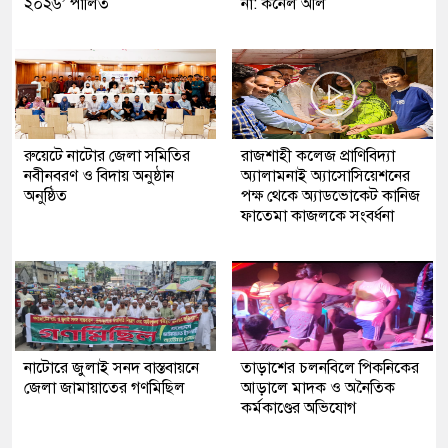
২০২৬’ পালিত
না: কর্নেল অলি
রুয়েটে নাটোর জেলা সমিতির
রাজশাহী কলেজ প্রাণিবিদ্যা
নবীনবরণ ও বিদায় অনুষ্ঠান
অ্যালামনাই অ্যাসোসিয়েশনের
অনুষ্ঠিত
পক্ষ থেকে অ্যাডভোকেট কানিজ
ফাতেমা কাজলকে সংবর্ধনা
নাটোরে জুলাই সনদ বাস্তবায়নে
তাড়াশের চলনবিলে পিকনিকের
জেলা জামায়াতের গণমিছিল
আড়ালে মাদক ও অনৈতিক
কর্মকাণ্ডের অভিযোগ