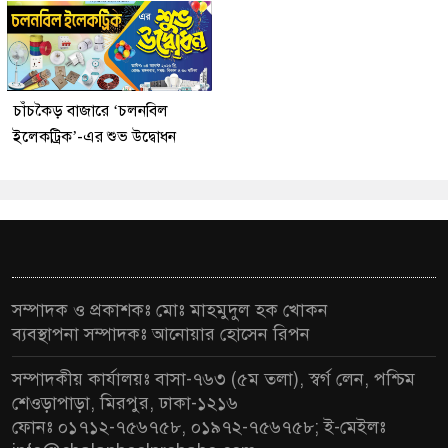
চাঁচকৈড় বাজারে ‘চলনবিল
ইলেকট্রিক’-এর শুভ উদ্বোধন
সম্পাদক ও প্রকাশকঃ মোঃ মাহমুদুল হক খোকন
ব্যবস্থাপনা সম্পাদকঃ আনোয়ার হোসেন রিপন
সম্পাদকীয় কার্যালয়ঃ বাসা-৭৬৩ (৫ম তলা), স্বর্গ লেন, পশ্চিম
শেওড়াপাড়া, মিরপুর, ঢাকা-১২১৬
ফোনঃ ০১৭১২-৭৫৬৭৫৮, ০১৯৭২-৭৫৬৭৫৮; ই-মেইলঃ