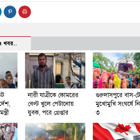
 খবর..
েট
নারী যাত্রীকে কোমরের
গুরুদাসপুরে বাস-টে
্দেশ,
বেল্ট খুলে পেটানোয়
মুখোমুখি সংঘর্ষে ন
্ত্রী
যুবক, পরে গ্রেপ্তার
৩