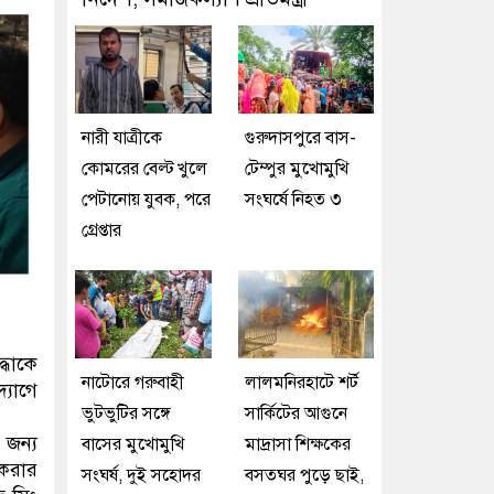
নারী যাত্রীকে
গুরুদাসপুরে বাস-
কোমরের বেল্ট খুলে
টেম্পুর মুখোমুখি
পেটানোয় যুবক, পরে
সংঘর্ষে নিহত ৩
গ্রেপ্তার
্ধাকে
নাটোরে গরুবাহী
লালমনিরহাটে শর্ট
্যোগে
ভুটভুটির সঙ্গে
সার্কিটের আগুনে
 জন্য
বাসের মুখোমুখি
মাদ্রাসা শিক্ষকের
 করার
সংঘর্ষ, দুই সহোদর
বসতঘর পুড়ে ছাই,