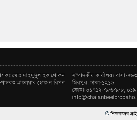
রকাশকঃ মোঃ মাহমুদুল হক খোকন
সম্পাদকীয় কার্যালয়ঃ বাসা-৭৬৩ 
া সম্পাদকঃ আনোয়ার হোসেন রিপন
মিরপুর, ঢাকা-১২১৬
ফোনঃ ০১৭১২-৭৫৬৭৫৮, ০১৯
info@chalanbeelprobaho
শিক্ষকদের প্রাইভেট পড়ানো বন্ধে
র্বস্বত্ব সংরক্ষিত | ডিজাইন ও কারিগরি সহযোগিতায়
সোমা সফটওয়্য
নাটোরে গরুবাহী ভুটভুটির সঙ্