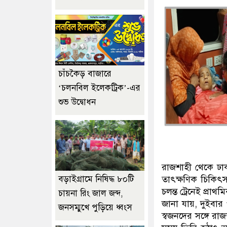
চাঁচকৈড় বাজারে
‘চলনবিল ইলেকট্রিক’-এর
শুভ উদ্বোধন
রাজশাহী থেকে ঢাকা
বড়াইগ্রামে নিষিদ্ধ ৮০টি
তাৎক্ষণিক চিকিৎস
চলন্ত ট্রেনেই প্রাথ
চায়না রিং জাল জব্দ,
জানা যায়, দুইবার
জনসম্মুখে পুড়িয়ে ধ্বংস
স্বজনদের সঙ্গে রা