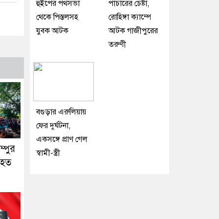
হুইপের পথসভা
পাচারের চেষ্টা,
থেকে পিস্তলসহ
রোহিঙ্গা ক্যাম্পে
যুবক আটক
আটক গাজীপুরের
তরুণী
বগুড়ার এরুলিয়ায়
ফের দুর্ঘটনা,
একসঙ্গে প্রাণ গেল
ম্পুর
স্বামী-স্ত্রী
িহত