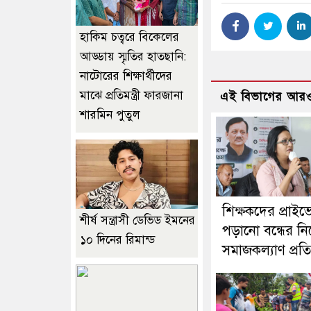
হাকিম চত্বরে বিকেলের
আড্ডায় স্মৃতির হাতছানি:
নাটোরের শিক্ষার্থীদের
মাঝে প্রতিমন্ত্রী ফারজানা
এই বিভাগের আরও
শারমিন পুতুল
শিক্ষকদের প্রাইভ
শীর্ষ সন্ত্রাসী ডেভিড ইমনের
পড়ানো বন্ধের নির
১০ দিনের রিমান্ড
সমাজকল্যাণ প্রতিমন