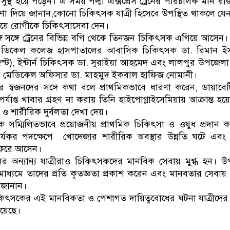
ুস্থ হয়ে পড়েন। এ সময় পদ্মা এক্সপ্রেস ট্রেনের পরিচালক মনি রা
ণা দিয়ে জানান,কোনো চিকিৎসক যাত্রী হিসেবে উপস্থিত থাকলে যেন 
গিয়ে রোগীকে চিকিৎসাসেবা দেন।
ে সঙ্গে ট্রেনের বিভিন্ন বগি থেকে তিনজন চিকিৎসক এগিয়ে আসেন।
েডিকেল কলেজ হাসপাতালের আবাসিক চিকিৎসক ডা. রিমান ই
্ট), ইন্টার্ন চিকিৎসক ডা. সুরাইয়া আহমেদ এবং লালপুর উপজেলা স্বা
োর মেডিকেল অফিসার ডা. মাহমুদ ইকবাল হাফিজ নোমানী।
 স্বজনদের সঙ্গে কথা বলে প্রাথমিকভাবে ধারণা করেন, ডায়াবে
্যাপ্ত খাবার গ্রহণ না করায় তিনি হাইপোগ্লাইসেমিয়ায় আক্রান্ত হয়
ও শারীরিক দুর্বলতা দেখা দেয়।
 সম্মিলিতভাবে প্রয়োজনীয় প্রাথমিক চিকিৎসা ও ওষুধ প্রদান 
ার্যকর পদক্ষেপে খোদেজার শারীরিক অবস্থার উন্নতি ঘটে এবং
 ফিরে আসেন।
নের অন্যান্য যাত্রীরাও চিকিৎসকদের মানবিক সেবায় মুগ্ধ হন। উপ
 মাধ্যমে তাদের প্রতি কৃতজ্ঞতা প্রকাশ করেন এবং মানবতার সেবা
 জানান।
চিকিৎসকের এই মানবিকতা ও পেশাগত দায়িত্ববোধের ঘটনা যাত্রীদের 
িয়েছে।