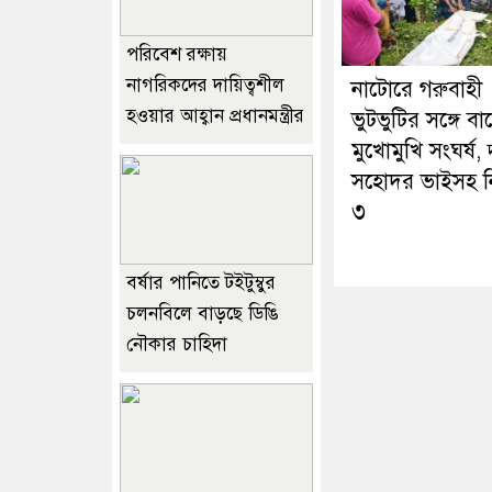
পরিবেশ রক্ষায়
নাগরিকদের দায়িত্বশীল
নাটোরে গরুবাহী
হওয়ার আহ্বান প্রধানমন্ত্রীর
ভুটভুটির সঙ্গে ব
মুখোমুখি সংঘর্ষ, 
সহোদর ভাইসহ 
৩
বর্ষার পানিতে টইটুম্বুর
চলনবিলে বাড়ছে ডিঙি
নৌকার চাহিদা