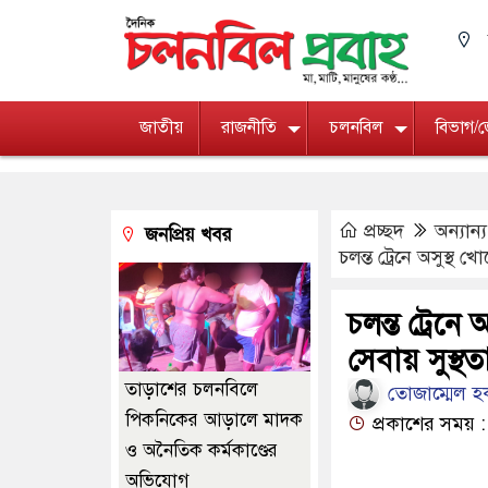
জাতীয়
রাজনীতি
চলনবিল
বিভাগ/
প্রচ্ছদ
অন্যান্য
জনপ্রিয় খবর
চলন্ত ট্রেনে অসুস্থ
চলন্ত ট্রেন
সেবায় সুস্থত
তাড়াশের চলনবিলে
তোজাম্মেল হক
পিকনিকের আড়ালে মাদক
প্রকাশের সময় :
ও অনৈতিক কর্মকাণ্ডের
অভিযোগ