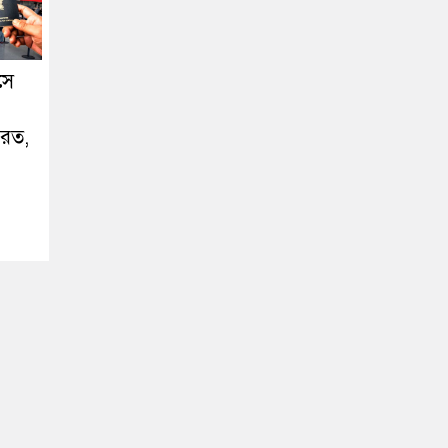
সে
েরত,