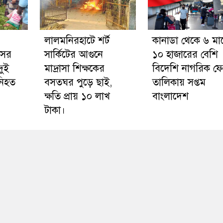
লালমনিরহাটে শর্ট
কানাডা থেকে ৬ মা
াসের
সার্কিটের আগুনে
১০ হাজারের বেশি
দুই
মাদ্রাসা শিক্ষকের
বিদেশি নাগরিক ফ
নিহত
বসতঘর পুড়ে ছাই,
তালিকায় সপ্তম
ক্ষতি প্রায় ১০ লাখ
বাংলাদেশ
টাকা।