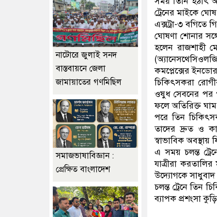
সময় তিনি হঠাৎ অস
ট্রেনের মাইকে ঘোষ
এক্সট্রা-৩ বগিতে 
ঘোষণা শোনার সঙ্গ
হলেন রাজশাহী ম
নাটোরে জুলাই সনদ
(অ্যানেসথেসিওলজিস
বাস্তবায়নে জেলা
কমপ্লেক্সের ইনড
জামায়াতের গণমিছিল
চিকিৎসকরা রোগীর
ওষুধ সেবনের পর পর
ফলে অতিরিক্ত ঘাম 
পরে তিন চিকিৎসক
তাদের দ্রুত ও ক
স্বাভাবিক অবস্থায়
এ সময় চলন্ত ট্রে
সমাজভাষাবিজ্ঞান :
যাত্রীরা করতালির
প্রেক্ষিত বাংলাদেশ
উদ্যোগকে সাধুবাদ
চলন্ত ট্রেনে তিন 
ব্যাপক প্রশংসা কুড়