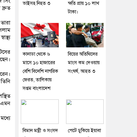
জ সিং
ভাইসহ নিহত ৩
ক্ষতি প্রায় ১০ লাখ
দ্রুত
টাকা।
 তারা
সলাম
স্থ্য
টিসের
কানাডা থেকে ৬
বিয়ের অতিথিদের
েছেন।
মাসে ১০ হাজারের
মাংস কম দেওয়ায়
বেশি বিদেশি নাগরিক
সংঘর্ষ, আহত ৩
করেন।
ফেরত, তালিকায়
 তিনি
সপ্তম বাংলাদেশ
স্থিত
য় এমন
মধ্যে
বিমান মন্ত্রী ও সংসদ
পেটে ঢুকিয়ে ইয়াবা