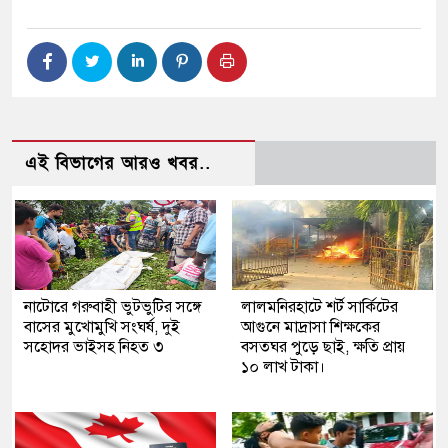
এই বিভাগের আরও খবর..
নাটোরে গরুবাহী ভুটভুটির সঙ্গে
লালমনিরহাটে শর্ট সার্কিটের
বাসের মুখোমুখি সংঘর্ষ, দুই
আগুনে মাদ্রাসা শিক্ষকের
সহোদর ভাইসহ নিহত ৩
বসতঘর পুড়ে ছাই, ক্ষতি প্রায়
১০ লাখ টাকা।