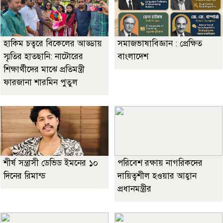
হাকিম চত্বরে বিকেলের আড্ডায়
সমাজভাষাবিজ্ঞান : প্রেক্ষিত
স্মৃতির হাতছানি: নাটোরের
বাংলাদেশ
শিক্ষার্থীদের মাঝে প্রতিমন্ত্রী
ফারজানা শারমিন পুতুল
শীর্ষ সন্ত্রাসী ডেভিড ইমনের ১০
পরিবেশ রক্ষায় নাগরিকদের
দিনের রিমান্ড
দায়িত্বশীল হওয়ার আহ্বান
প্রধানমন্ত্রীর