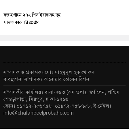
বড়াইগ্রামে ২৭২ পিস ইয়াবাসহ দুই
মাদক কারবারি গ্রেপ্তার
সম্পাদক ও প্রকাশকঃ মোঃ মাহমুদুল হক খোকন
ব্যবস্থাপনা সম্পাদকঃ আনোয়ার হোসেন রিপন
সম্পাদকীয় কার্যালয়ঃ বাসা-৭৬৩ (৫ম তলা), স্বর্গ লেন, পশ্চিম
শেওড়াপাড়া, মিরপুর, ঢাকা-১২১৬
ফোনঃ ০১৭১২-৭৫৬৭৫৮, ০১৯৭২-৭৫৬৭৫৮; ই-মেইলঃ
info@chalanbeelprobaho.com