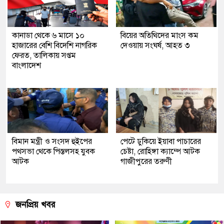
কানাডা থেকে ৬ মাসে ১০
বিয়ের অতিথিদের মাংস কম
হাজারের বেশি বিদেশি নাগরিক
দেওয়ায় সংঘর্ষ, আহত ৩
ফেরত, তালিকায় সপ্তম
বাংলাদেশ
বিমান মন্ত্রী ও সংসদ হুইপের
পেটে ঢুকিয়ে ইয়াবা পাচারের
পথসভা থেকে পিস্তলসহ যুবক
চেষ্টা, রোহিঙ্গা ক্যাম্পে আটক
আটক
গাজীপুরের তরুণী
জনপ্রিয় খবর