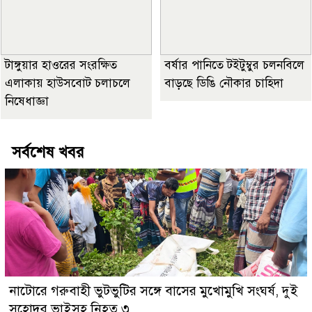
টাঙ্গুয়ার হাওরের সংরক্ষিত
বর্ষার পানিতে টইটুম্বুর চলনবিলে
এলাকায় হাউসবোট চলাচলে
বাড়ছে ডিঙি নৌকার চাহিদা
নিষেধাজ্ঞা
সর্বশেষ খবর
নাটোরে গরুবাহী ভুটভুটির সঙ্গে বাসের মুখোমুখি সংঘর্ষ, দুই
সহোদর ভাইসহ নিহত ৩