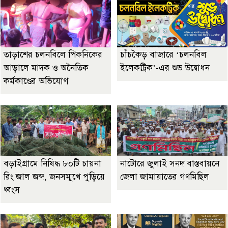
তাড়াশের চলনবিলে পিকনিকের
চাঁচকৈড় বাজারে ‘চলনবিল
আড়ালে মাদক ও অনৈতিক
ইলেকট্রিক’-এর শুভ উদ্বোধন
কর্মকাণ্ডের অভিযোগ
বড়াইগ্রামে নিষিদ্ধ ৮০টি চায়না
নাটোরে জুলাই সনদ বাস্তবায়নে
রিং জাল জব্দ, জনসম্মুখে পুড়িয়ে
জেলা জামায়াতের গণমিছিল
ধ্বংস