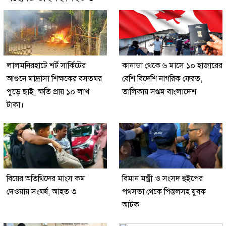
লালমনিরহাটে শর্ট সার্কিটের
কানাডা থেকে ৬ মাসে ১০ হাজারের
আগুনে মাদ্রাসা শিক্ষকের বসতঘর
বেশি বিদেশি নাগরিক ফেরত,
পুড়ে ছাই, ক্ষতি প্রায় ১০ লাখ
তালিকায় সপ্তম বাংলাদেশ
টাকা।
বিয়ের অতিথিদের মাংস কম
বিমান মন্ত্রী ও সংসদ হুইপের
দেওয়ায় সংঘর্ষ, আহত ৩
পথসভা থেকে পিস্তলসহ যুবক
আটক