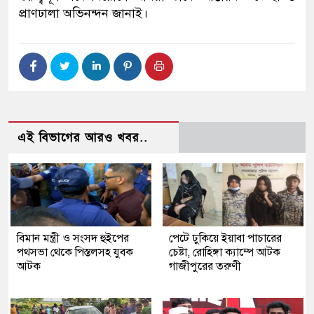
প্রাণঢালা অভিনন্দন জানাই।
এই বিভাগের আরও খবর..
বিমান মন্ত্রী ও সংসদ হুইপের
পেটে ঢুকিয়ে ইয়াবা পাচারের
পথসভা থেকে পিস্তলসহ যুবক
চেষ্টা, রোহিঙ্গা ক্যাম্পে আটক
আটক
গাজীপুরের তরুণী