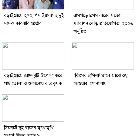
বড়াইগ্রামে ২৭২ পিস ইয়াবাসহ দুই
রামগড়ে প্রথম বারের মতো
মাদক কারবারি গ্রেপ্তার
ম্যারাথন দৌড় প্রতিযোগিতা ২০২৬
অনুষ্ঠিত
বড়াইগ্রামে রোদ-বৃষ্টি উপেক্ষা করে
‘কিসের হাসিনা! মাঝে মাঝে শুধু
পাট তোলা ও শুকানোয় ব্যস্ত কৃষক
আওয়াজ শোনা যায়
সিলেটে দুই বাসের মুখোমুখি
সংঘর্ষ: নিহত বেড়ে ৯