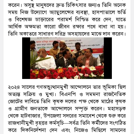
করেন। অসুস্থ মানুষদের দ্রুত চিকিৎসার জন্যও তিনি অনেক
সময় নিজ উদ্যোগে অ্যাম্বুলেন্সের ব্যবস্থা, হাসপাতালে ভর্তি
ও বিশেষজ্ঞ ডাক্তারের পরামর্শ নিশ্চিত করে দেন, যাতে
আর্থিক অক্ষমতা কারো জীবন রক্ষার পথে বাধা না হয়।
তিনি অকাতরে সাধারণ দরিদ্র অসহায়দের মাঝে দান করেন।
২০২৪ সালের গণঅভ্যুত্থানমুখী আন্দোলনে তার ভূমিকা ছিল
অত্যন্ত সক্রিয় ও মুখ্য। বিএনপি ও সমমনা রাজনৈতিক
জোটের দাবিতে তিনি কৃষক দলের পক্ষ থেকে মাঠের কৃষক
ও গ্রামীণ জনতাকে আন্দোলনে সম্পৃক্ত করেন। মহাসড়ক
থেকে হাটবাজার, উপজেলা সদরের সমাবেশ থেকে শুরু করে
রাজধানীমুখী বৃহত্তর কর্মসূচি—সর্বত্র তিনি কর্মীদের সংগঠিত
করে দিকনির্দেশনা দেন এবং নিজেও মিছিলে সামনের