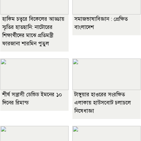
হাকিম চত্বরে বিকেলের আড্ডায়
সমাজভাষাবিজ্ঞান : প্রেক্ষিত
স্মৃতির হাতছানি: নাটোরের
বাংলাদেশ
শিক্ষার্থীদের মাঝে প্রতিমন্ত্রী
ফারজানা শারমিন পুতুল
শীর্ষ সন্ত্রাসী ডেভিড ইমনের ১০
টাঙ্গুয়ার হাওরের সংরক্ষিত
দিনের রিমান্ড
এলাকায় হাউসবোট চলাচলে
নিষেধাজ্ঞা