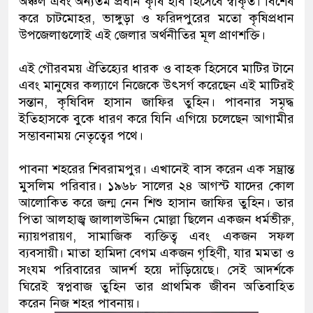
অঞ্চল এবং অন্যতম প্রধান কৃষি হাব হিসেবে স্বীকৃত। বিশেষ
করে চাটমোহর, ভাঙ্গুড়া ও ফরিদপুরের মতো কৃষিপ্রধান
উপজেলাগুলোই এই জেলার অর্থনীতির মূল প্রাণশক্তি।
এই গৌরবময় ঐতিহ্যের ধারক ও বাহক হিসেবে মাটির টানে
এবং মানুষের কল্যাণে নিজেকে উৎসর্গ করেছেন এই মাটিরই
সন্তান, কৃষিবিদ হাসান জাফির তুহিন। পাবনার সমৃদ্ধ
ইতিহাসকে বুকে ধারণ করে যিনি এগিয়ে চলেছেন আগামীর
সম্ভাবনাময় নেতৃত্বের পথে।
পাবনা শহরের শিবরামপুর। এখানেই বাস করেন এক সম্ভ্রান্ত
মুসলিম পরিবার। ১৯৬৮ সালের ২৪ আগস্ট যাদের কোল
আলোকিত করে জন্ম নেন শিশু হাসান জাফির তুহিন। তার
পিতা আলহাজ্ব জালালউদ্দিন মোল্লা ছিলেন একজন ধর্মভীরু,
ন্যায়পরায়ণ, সামাজিক ব্যক্তিত্ব এবং একজন সফল
ব্যবসায়ী। মাতা হামিদা বেগম একজন গৃহিণী, যার মমতা ও
সংযম পরিবারের আদর্শ হয়ে দাঁড়িয়েছে। সেই আদর্শকে
ঘিরেই স্বপ্নবাজ তুহিন তার প্রাথমিক জীবন অতিবাহিত
করেন নিজ শহর পাবনায়।