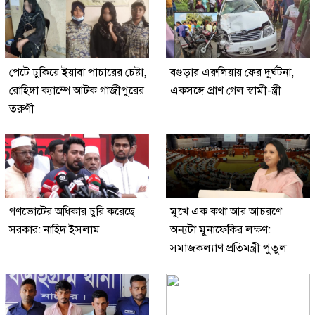
পেটে ঢুকিয়ে ইয়াবা পাচারের চেষ্টা,
বগুড়ার এরুলিয়ায় ফের দুর্ঘটনা,
রোহিঙ্গা ক্যাম্পে আটক গাজীপুরের
একসঙ্গে প্রাণ গেল স্বামী-স্ত্রী
তরুণী
গণভোটের অধিকার চুরি করেছে
মুখে এক কথা আর আচরণে
সরকার: নাহিদ ইসলাম
অন্যটা মুনাফেকির লক্ষণ:
সমাজকল্যাণ প্রতিমন্ত্রী পুতুল