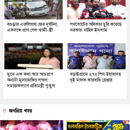
বগুড়ার এরুলিয়ায় ফের দুর্ঘটনা,
গণভোটের অধিকার চুরি করেছে
একসঙ্গে প্রাণ গেল স্বামী-স্ত্রী
সরকার: নাহিদ ইসলাম
মুখে এক কথা আর আচরণে
বড়াইগ্রামে ২৭২ পিস ইয়াবাসহ
অন্যটা মুনাফেকির লক্ষণ:
দুই মাদক কারবারি গ্রেপ্তার
সমাজকল্যাণ প্রতিমন্ত্রী পুতুল
জনপ্রিয় খবর