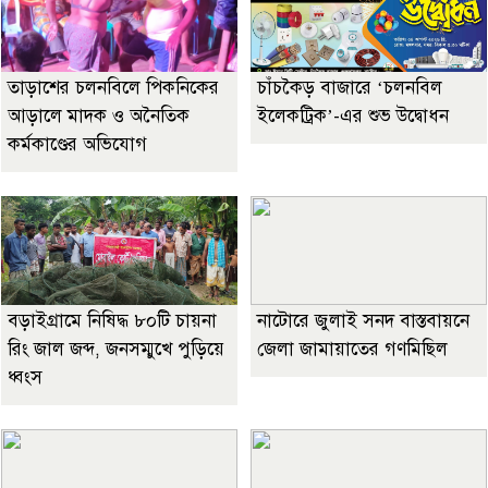
তাড়াশের চলনবিলে পিকনিকের
চাঁচকৈড় বাজারে ‘চলনবিল
আড়ালে মাদক ও অনৈতিক
ইলেকট্রিক’-এর শুভ উদ্বোধন
কর্মকাণ্ডের অভিযোগ
বড়াইগ্রামে নিষিদ্ধ ৮০টি চায়না
নাটোরে জুলাই সনদ বাস্তবায়নে
রিং জাল জব্দ, জনসম্মুখে পুড়িয়ে
জেলা জামায়াতের গণমিছিল
ধ্বংস