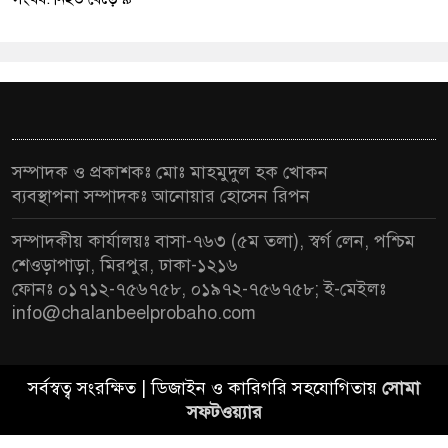
সম্পাদক ও প্রকাশকঃ মোঃ মাহমুদুল হক খোকন
ব্যবস্থাপনা সম্পাদকঃ আনোয়ার হোসেন রিপন
সম্পাদকীয় কার্যালয়ঃ বাসা-৭৬৩ (৫ম তলা), স্বর্গ লেন, পশ্চিম
শেওড়াপাড়া, মিরপুর, ঢাকা-১২১৬
ফোনঃ ০১৭১২-৭৫৬৭৫৮, ০১৯৭২-৭৫৬৭৫৮; ই-মেইলঃ
info@chalanbeelprobaho.com
সর্বস্বত্ব সংরক্ষিত | ডিজাইন ও কারিগরি সহযোগিতায়
সোমা
সফটওয়্যার