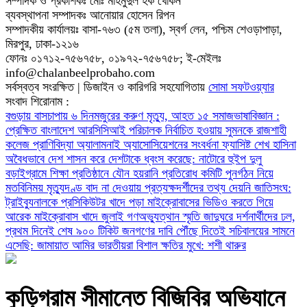
সম্পাদক ও প্রকাশকঃ মোঃ মাহমুদুল হক খোকন
ব্যবস্থাপনা সম্পাদকঃ আনোয়ার হোসেন রিপন
সম্পাদকীয় কার্যালয়ঃ বাসা-৭৬৩ (৫ম তলা), স্বর্গ লেন, পশ্চিম শেওড়াপাড়া,
মিরপুর, ঢাকা-১২১৬
ফোনঃ ০১৭১২-৭৫৬৭৫৮, ০১৯৭২-৭৫৬৭৫৮; ই-মেইলঃ
info@chalanbeelprobaho.com
সর্বস্বত্ব সংরক্ষিত | ডিজাইন ও কারিগরি সহযোগিতায়
সোমা সফটওয়্যার
সংবাদ শিরোনাম :
বগুড়ায় বাসচাপায় ৬ দিনমজুরের করুণ মৃত্যু, আহত ১৫
সমাজভাষাবিজ্ঞান :
প্রেক্ষিত বাংলাদেশ
আরসিসিআই পরিচালক নির্বাচিত হওয়ায় সুমনকে রাজশাহী
কলেজ প্রাণিবিদ্যা অ্যালামনাই অ্যাসোসিয়েশনের সংবর্ধনা
ফ্যাসিষ্ট শেখ হাসিনা
অবৈধভাবে দেশ শাসন করে দেশটাকে ধ্বংস করেছে: নাটোরে হুইপ দুলু
বড়াইগ্রামে শিক্ষা প্রতিষ্ঠানে যৌন হয়রানি প্রতিরোধ কমিটি পুনর্গঠন নিয়ে
মতবিনিময়
মৃত্যুদণ্ড বাদ না দেওয়ায় প্রত্যক্ষদর্শীদের তথ্য দেয়নি জাতিসংঘ:
ট্রাইব্যুনালকে প্রসিকিউটর
খাদে পড়া মাইক্রোবাসের ভিডিও করতে গিয়ে
আরেক মাইক্রোবাস খাদে
জুলাই গণঅভ্যুত্থান স্মৃতি জাদুঘরে দর্শনার্থীদের ঢল,
প্রথম দিনেই শেষ ৯০০ টিকিট
জনগণের দাবি পৌঁছে দিতেই সচিবালয়ের সামনে
এসেছি: জামায়াত আমির
ভারতীয়রা বিশাল ক্ষতির মুখে: শশী থারুর
কুড়িগ্রাম সীমান্তে বিজিবির অভিযানে