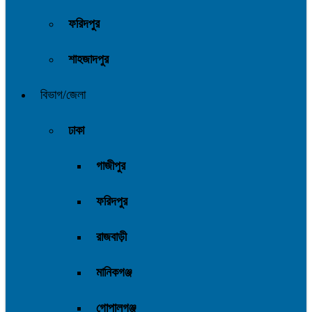
ফরিদপুর
শাহজাদপুর
বিভাগ/জেলা
ঢাকা
গাজীপুর
ফরিদপুর
রাজবাড়ী
মানিকগঞ্জ
গোপালগঞ্জ