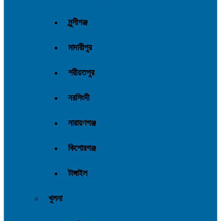
মুন্সীগঞ্জ
মাদারীপুর
শরীয়তপুর
নরসিংদী
নারায়ণগঞ্জ
কিশোরগঞ্জ
টাঙ্গাইল
খুলনা