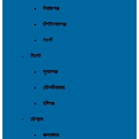
সিরাজগঞ্জ
চাঁপাইনবাবগঞ্জ
নওগাঁ
সিলেট
সুনামগঞ্জ
মৌলভীবাজার
হবিগঞ্জ
চট্টগ্রাম
কক্সবাজার