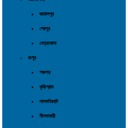
জামালপুর
শেরপুর
নেত্রকোনা
রংপুর
পঞ্চগড়
কুড়িগ্রাম
লালমনিরহাট
নীলফামারী