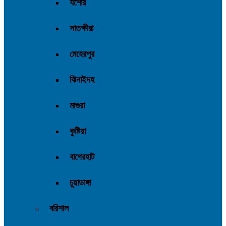
যশোর
সাতক্ষীরা
মেহেরপুর
ঝিনাইদহ
মাগুরা
কুষ্টিয়া
বাগেরহাট
চুয়াডাঙ্গা
বরিশাল