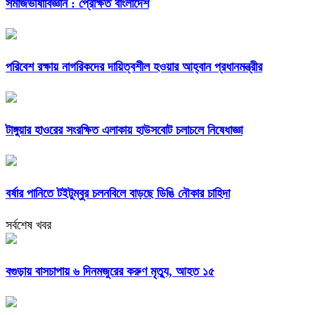
সমাজভাষাবিজ্ঞান : প্রেক্ষিত বাংলাদেশ
পরিবেশ রক্ষায় নাগরিকদের দায়িত্বশীল হওয়ার আহ্বান প্রধানমন্ত্রীর
টাঙ্গুয়ার হাওরের সংরক্ষিত এলাকায় হাউসবোট চলাচলে নিষেধাজ্ঞা
বর্ষার পানিতে টইটুম্বুর চলনবিলে বাড়ছে ডিঙি নৌকার চাহিদা
সর্বশেষ খবর
বগুড়ায় বাসচাপায় ৬ দিনমজুরের করুণ মৃত্যু, আহত ১৫