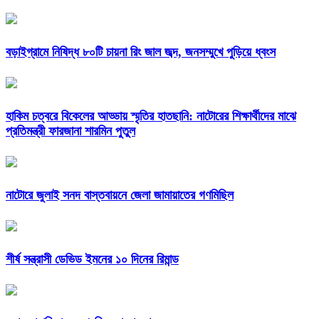
বড়াইগ্রামে নিষিদ্ধ ৮০টি চায়না রিং জাল জব্দ, জনসম্মুখে পুড়িয়ে ধ্বংস
হাকিম চত্বরে বিকেলের আড্ডায় স্মৃতির হাতছানি: নাটোরের শিক্ষার্থীদের মাঝে
প্রতিমন্ত্রী ফারজানা শারমিন পুতুল
নাটোরে জুলাই সনদ বাস্তবায়নে জেলা জামায়াতের গণমিছিল
শীর্ষ সন্ত্রাসী ডেভিড ইমনের ১০ দিনের রিমান্ড