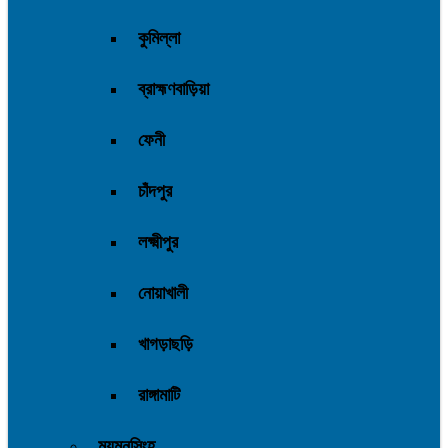
কুমিল্লা
ব্রাহ্মণবাড়িয়া
ফেনী
চাঁদপুর
লক্ষ্মীপুর
নোয়াখালী
খাগড়াছড়ি
রাঙ্গামাটি
ময়মনসিংহ