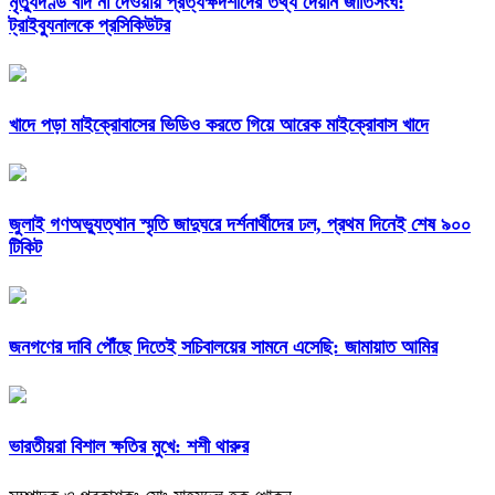
মৃত্যুদণ্ড বাদ না দেওয়ায় প্রত্যক্ষদর্শীদের তথ্য দেয়নি জাতিসংঘ:
ট্রাইব্যুনালকে প্রসিকিউটর
খাদে পড়া মাইক্রোবাসের ভিডিও করতে গিয়ে আরেক মাইক্রোবাস খাদে
জুলাই গণঅভ্যুত্থান স্মৃতি জাদুঘরে দর্শনার্থীদের ঢল, প্রথম দিনেই শেষ ৯০০
টিকিট
জনগণের দাবি পৌঁছে দিতেই সচিবালয়ের সামনে এসেছি: জামায়াত আমির
ভারতীয়রা বিশাল ক্ষতির মুখে: শশী থারুর