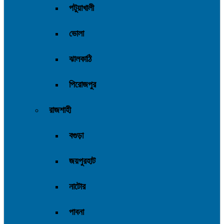
পটুয়াখালী
ভোলা
ঝালকাঠি
পিরোজপুর
রাজশাহী
বগুড়া
জয়পুরহাট
নাটোর
পাবনা