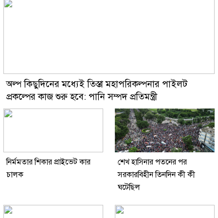
অল্প কিছুদিনের মধ্যেই তিস্তা মহাপরিকল্পনার পাইলট
প্রকল্পের কাজ শুরু হবে: পানি সম্পদ প্রতিমন্ত্রী
নির্মমতার শিকার প্রাইভেট কার
শেখ হাসিনার পতনের পর
চালক
সরকারবিহীন তিনদিন কী কী
ঘটেছিল