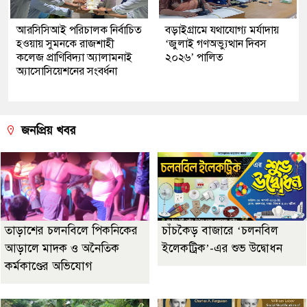
আরসিসিআই পরিচালক নির্বাচিত
বড়াইগ্রামে যথাযোগ্য মর্যাদায়
হওয়ায় সুমনকে রাজশাহী
‘জুলাই গণঅভ্যুত্থান দিবস
কলেজ প্রাণিবিদ্যা অ্যালামনাই
২০২৬’ পালিত
অ্যাসোসিয়েশনের সংবর্ধনা
জনপ্রিয় খবর
তাড়াশের চলনবিলে পিকনিকের
চাঁচকৈড় বাজারে ‘চলনবিল
আড়ালে মাদক ও অনৈতিক
ইলেকট্রিক’-এর শুভ উদ্বোধন
কর্মকাণ্ডের অভিযোগ