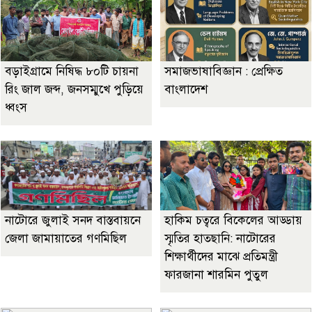
বড়াইগ্রামে নিষিদ্ধ ৮০টি চায়না
সমাজভাষাবিজ্ঞান : প্রেক্ষিত
রিং জাল জব্দ, জনসম্মুখে পুড়িয়ে
বাংলাদেশ
ধ্বংস
নাটোরে জুলাই সনদ বাস্তবায়নে
হাকিম চত্বরে বিকেলের আড্ডায়
জেলা জামায়াতের গণমিছিল
স্মৃতির হাতছানি: নাটোরের
শিক্ষার্থীদের মাঝে প্রতিমন্ত্রী
ফারজানা শারমিন পুতুল