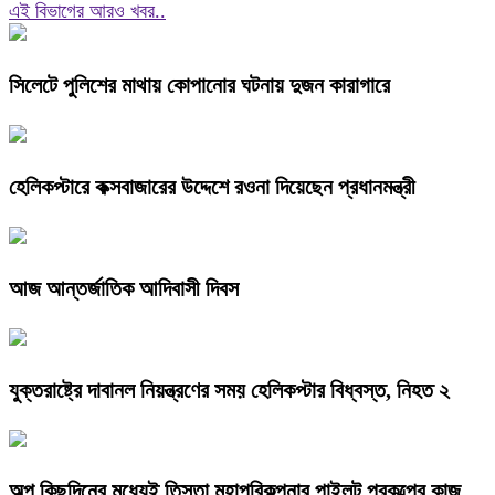
এই বিভাগের আরও খবর..
সিলেটে পুলিশের মাথায় কোপানোর ঘটনায় দুজন কারাগারে
হেলিকপ্টারে কক্সবাজারের উদ্দেশে রওনা দিয়েছেন প্রধানমন্ত্রী
আজ আন্তর্জাতিক আদিবাসী দিবস
যুক্তরাষ্ট্রে দাবানল নিয়ন্ত্রণের সময় হেলিকপ্টার বিধ্বস্ত, নিহত ২
অল্প কিছুদিনের মধ্যেই তিস্তা মহাপরিকল্পনার পাইলট প্রকল্পের কাজ