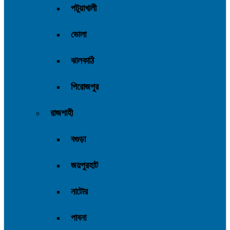
পটুয়াখালী
ভোলা
ঝালকাঠি
পিরোজপুর
রাজশাহী
বগুড়া
জয়পুরহাট
নাটোর
পাবনা