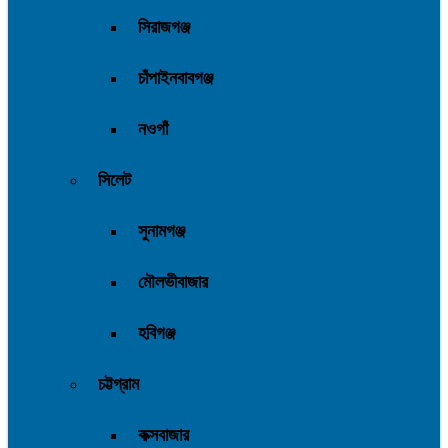
সিরাজগঞ্জ
চাঁপাইনবাবগঞ্জ
নওগাঁ
সিলেট
সুনামগঞ্জ
মৌলভীবাজার
হবিগঞ্জ
চট্টগ্রাম
কক্সবাজার