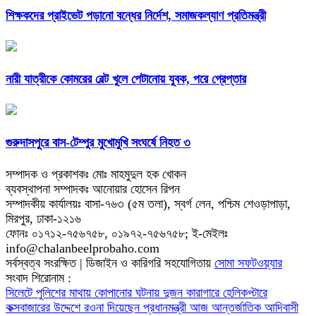
শিক্ষকদের প্রাইভেট পড়ানো বন্ধের নির্দেশ, সমাজকল্যাণ প্রতিমন্ত্রী
নারী যাত্রীকে কোমরের বেল্ট খুলে পেটানোয় যুবক, পরে গ্রেপ্তার
গুরুদাসপুরে বাস-টেম্পুর মুখোমুখি সংঘর্ষে নিহত ৩
সম্পাদক ও প্রকাশকঃ মোঃ মাহমুদুল হক খোকন
ব্যবস্থাপনা সম্পাদকঃ আনোয়ার হোসেন রিপন
সম্পাদকীয় কার্যালয়ঃ বাসা-৭৬৩ (৫ম তলা), স্বর্গ লেন, পশ্চিম শেওড়াপাড়া,
মিরপুর, ঢাকা-১২১৬
ফোনঃ ০১৭১২-৭৫৬৭৫৮, ০১৯৭২-৭৫৬৭৫৮; ই-মেইলঃ
info@chalanbeelprobaho.com
সর্বস্বত্ব সংরক্ষিত | ডিজাইন ও কারিগরি সহযোগিতায়
সোমা সফটওয়্যার
সংবাদ শিরোনাম :
সিলেটে পুলিশের মাথায় কোপানোর ঘটনায় দুজন কারাগারে
হেলিকপ্টারে
কক্সবাজারের উদ্দেশে রওনা দিয়েছেন প্রধানমন্ত্রী
আজ আন্তর্জাতিক আদিবাসী