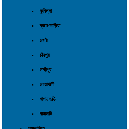
কুমিল্লা
ব্রাহ্মণবাড়িয়া
ফেনী
চাঁদপুর
লক্ষ্মীপুর
নোয়াখালী
খাগড়াছড়ি
রাঙ্গামাটি
ময়মনসিংহ