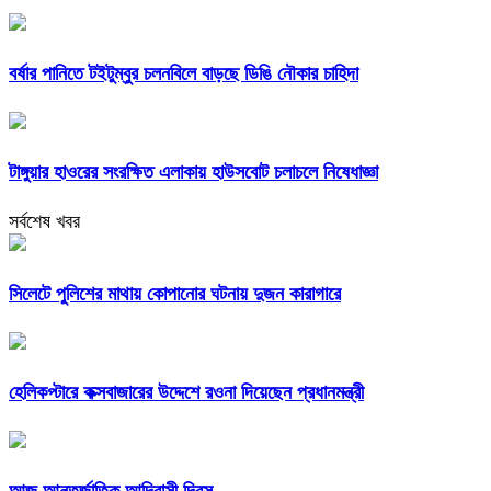
বর্ষার পানিতে টইটুম্বুর চলনবিলে বাড়ছে ডিঙি নৌকার চাহিদা
টাঙ্গুয়ার হাওরের সংরক্ষিত এলাকায় হাউসবোট চলাচলে নিষেধাজ্ঞা
সর্বশেষ খবর
সিলেটে পুলিশের মাথায় কোপানোর ঘটনায় দুজন কারাগারে
হেলিকপ্টারে কক্সবাজারের উদ্দেশে রওনা দিয়েছেন প্রধানমন্ত্রী
আজ আন্তর্জাতিক আদিবাসী দিবস