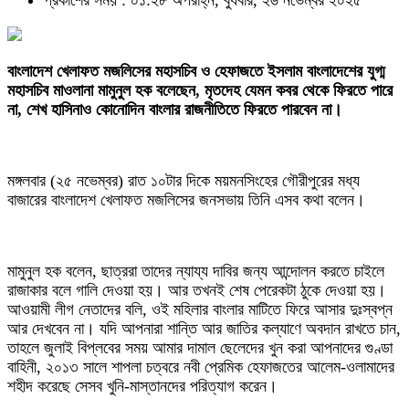
প্রকাশের সময় : ০১:২৮ অপরাহ্ন, বুধবার, ২৬ নভেম্বর ২০২৫
বাংলাদেশ খেলাফত মজলিসের মহাসচিব ও হেফাজতে ইসলাম বাংলাদেশের যুগ্ম
মহাসচিব মাওলানা মামুনুল হক বলেছেন, মৃতদেহ যেমন কবর থেকে ফিরতে পারে
না, শেখ হাসিনাও কোনোদিন বাংলার রাজনীতিতে ফিরতে পারবেন না।
মঙ্গলবার (২৫ নভেম্বর) রাত ১০টার দিকে ময়মনসিংহের গৌরীপুরের মধ্য
বাজারের বাংলাদেশ খেলাফত মজলিসের জনসভায় তিনি এসব কথা বলেন।
মামুনুল হক বলেন, ছাত্ররা তাদের ন্যায্য দাবির জন্য আন্দোলন করতে চাইলে
রাজাকার বলে গালি দেওয়া হয়। আর তখনই শেষ পেরেকটা ঠুকে দেওয়া হয়।
আওয়ামী লীগ নেতাদের বলি, ওই মহিলার বাংলার মাটিতে ফিরে আসার দুঃস্বপ্ন
আর দেখবেন না। যদি আপনারা শান্তি আর জাতির কল্যাণে অবদান রাখতে চান,
তাহলে জুলাই বিপ্লবের সময় আমার দামাল ছেলেদের খুন করা আপনাদের গুণ্ডা
বাহিনী, ২০১৩ সালে শাপলা চত্বরে নবী প্রেমিক হেফাজতের আলেম-ওলামাদের
শহীদ করেছে সেসব খুনি-মাস্তানদের পরিত্যাগ করেন।