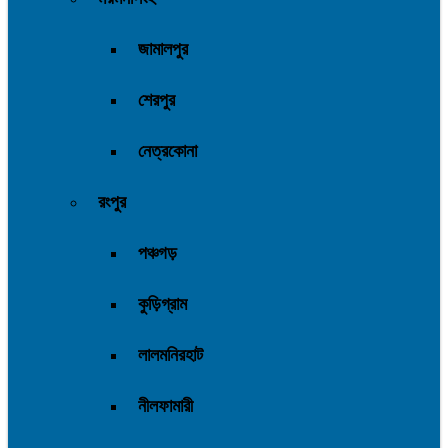
জামালপুর
শেরপুর
নেত্রকোনা
রংপুর
পঞ্চগড়
কুড়িগ্রাম
লালমনিরহাট
নীলফামারী