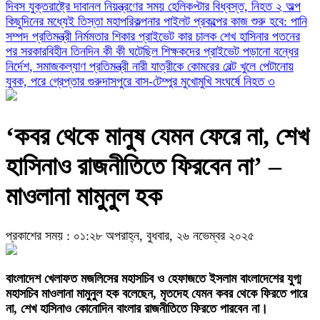
দিবস
যুক্তরাষ্ট্রে দাবানল নিয়ন্ত্রণের সময় হেলিকপ্টার বিধ্বস্ত, নিহত ২
অল্প
কিছুদিনের মধ্যেই তিস্তা মহাপরিকল্পনার পাইলট প্রকল্পের কাজ শুরু হবে: পানি
সম্পদ প্রতিমন্ত্রী
নির্মমতার শিকার প্রাইভেট কার চালক
শেখ হাসিনার পতনের
পর সরকারবিহীন তিনদিন কী কী ঘটেছিল
শিক্ষকদের প্রাইভেট পড়ানো বন্ধের
নির্দেশ, সমাজকল্যাণ প্রতিমন্ত্রী
নারী যাত্রীকে কোমরের বেল্ট খুলে পেটানোয়
যুবক, পরে গ্রেপ্তার
গুরুদাসপুরে বাস-টেম্পুর মুখোমুখি সংঘর্ষে নিহত ৩
‘কবর থেকে মানুষ যেমন ফেরে না, শেখ
হাসিনাও রাজনীতিতে ফিরবেন না’ –
মাওলানা মামুনুল হক
প্রকাশের সময় : ০১:২৮ অপরাহ্ন, বুধবার, ২৬ নভেম্বর ২০২৫
বাংলাদেশ খেলাফত মজলিসের মহাসচিব ও হেফাজতে ইসলাম বাংলাদেশের যুগ্ম
মহাসচিব মাওলানা মামুনুল হক বলেছেন, মৃতদেহ যেমন কবর থেকে ফিরতে পারে
না, শেখ হাসিনাও কোনোদিন বাংলার রাজনীতিতে ফিরতে পারবেন না।