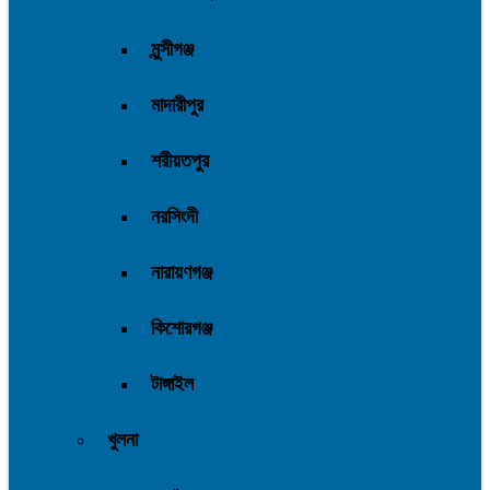
মুন্সীগঞ্জ
মাদারীপুর
শরীয়তপুর
নরসিংদী
নারায়ণগঞ্জ
কিশোরগঞ্জ
টাঙ্গাইল
খুলনা