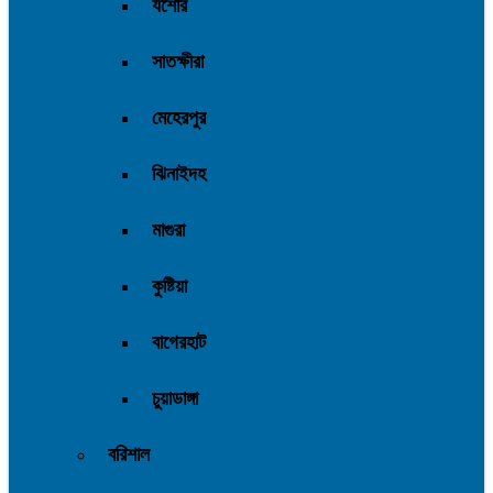
যশোর
সাতক্ষীরা
মেহেরপুর
ঝিনাইদহ
মাগুরা
কুষ্টিয়া
বাগেরহাট
চুয়াডাঙ্গা
বরিশাল