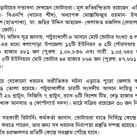
ড়াইয়ের সম্ভাবনা দেখছেন ভোটাররা। মূল প্রতিদ্বন্দ্বিতায় রয়েছেন: 
 বিএনপি (ধানের শীষ), অধ্যাপক মোস্তাফিজুর রহমান- ইস
শ (হাতপাখা), ডা. জহির উদ্দিন আহমেদ- খেলাফত মজলিস (দেয়া
ত জোট)।
ইসি) অফিস সূত্র জানায়, পটুয়াখালী-৪ আসনে মোট ভোটার সংখ্যা ৩ 
এর মধ্যে কলাপাড়া উপজেলা ১২টি ইউনিয়ন ও ২টি পৌরসভায়
 হাজার ৪৮১ জন (পুরুষ: ১,০৮,৮৩৬ এবং নারী: ১,০৫,৬৪৫ 
লা ৫টি ইউনিয়নে মোট ভোটার ৯৪ হাজার ৮৬৪ জন (পুরুষ: ৪৭,৬৬
)।
সময়ে যেকোনো ধরনের অপ্রীতিকর ঘটনা এড়াতে পুরো জেলায় 
গড়ে তোলা হয়েছে। পটুয়াখালীর চারটি সংসদীয় আসনে দায়িত্ব 
 ২৬ প্লাটুন, বিজিবি ৭ প্লাটুন, র‍্যাব ৬টি বিশেষ টিম, দেড় হাজার 
খ্যক আনসার ও কোস্টগার্ড সদস্য। মাঠে সক্রিয় রয়েছেন ৩০ জন নির
কারী রিটার্নিং কর্মকর্তা জানান, ভোটাররা যাতে নির্বিঘ্নে কেন্দ্র
করতে পারেন, তার জন্য সব ধরনের নিরাপত্তা প্রস্তুতি সম্পন্ন হয়েছ
গম চরাঞ্চলসহ প্রতিটি কেন্দ্রে সরঞ্জাম পৌঁছে যাবে।