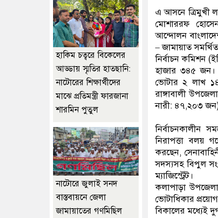
এ আসনে ত্রিমুখী ল
মোশাররফ হোসেন-
আন্দোলন বাংলাদে
– জামায়াত সমর্থি
হাকিম চত্বরে বিকেলের
নির্বাচন কমিশন (
আড্ডায় স্মৃতির হাতছানি:
হাজার ৩৪৫ জন। 
ভোটার ২ লাখ ১৪
নাটোরের শিক্ষার্থীদের
রাঙ্গাবালী উপজে
মাঝে প্রতিমন্ত্রী ফারজানা
নারী: ৪৭,২০৩ জন
শারমিন পুতুল
নির্বাচনকালীন 
নিরাপত্তা বলয় 
করছেন, সেনাবাহিনী
সদস্যসহ বিপুল সং
ম্যাজিস্ট্রেট।
নাটোরে জুলাই সনদ
কলাপাড়া উপজেলা সহ
বাস্তবায়নে জেলা
ভোটাধিকার প্রয়োগ 
বিকালের মধ্যেই দুর্
জামায়াতের গণমিছিল