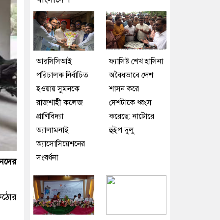
আরসিসিআই
ফ্যাসিষ্ট শেখ হাসিনা
পরিচালক নির্বাচিত
অবৈধভাবে দেশ
হওয়ায় সুমনকে
শাসন করে
রাজশাহী কলেজ
দেশটাকে ধ্বংস
প্রাণিবিদ্যা
করেছে: নাটোরে
অ্যালামনাই
হুইপ দুলু
অ্যাসোসিয়েশনের
সংবর্ধনা
সনদের
 কঠোর
।