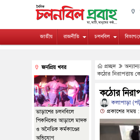
জাতীয়
রাজনীতি
চলনবিল
বিভাগ/
প্রচ্ছদ
অন্যান্য
জনপ্রিয় খবর
কঠোর নিরাপত্তায় কেন্
কঠোর নিরাপত্
কলাপাড়া (পটু
প্রকাশের সময় :
তাড়াশের চলনবিলে
পিকনিকের আড়ালে মাদক
ও অনৈতিক কর্মকাণ্ডের
অভিযোগ