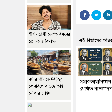
শীর্ষ সন্ত্রাসী ডেভিড ইমনের
এই বিভাগের আরও
১০ দিনের রিমান্ড
বর্ষার পানিতে টইটুম্বুর
সমাজভাষাবিজ্ঞান 
চলনবিলে বাড়ছে ডিঙি
প্রেক্ষিত বাংলাদে
নৌকার চাহিদা