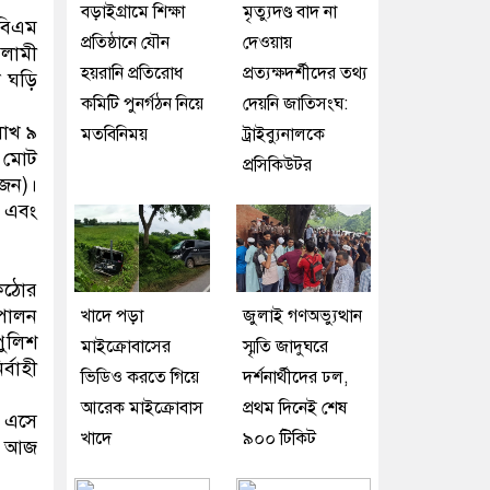
বড়াইগ্রামে শিক্ষা
মৃত্যুদণ্ড বাদ না
এবিএম
প্রতিষ্ঠানে যৌন
দেওয়ায়
লামী
হয়রানি প্রতিরোধ
প্রত্যক্ষদর্শীদের তথ্য
ল ঘড়ি
কমিটি পুনর্গঠন নিয়ে
দেয়নি জাতিসংঘ:
লাখ ৯
মতবিনিময়
ট্রাইব্যুনালকে
 মোট
প্রসিকিউটর
জন)।
১ এবং
কঠোর
পালন
খাদে পড়া
জুলাই গণঅভ্যুত্থান
পুলিশ
মাইক্রোবাসের
স্মৃতি জাদুঘরে
্বাহী
ভিডিও করতে গিয়ে
দর্শনার্থীদের ঢল,
আরেক মাইক্রোবাস
প্রথম দিনেই শেষ
ে এসে
খাদে
৯০০ টিকিট
ে। আজ