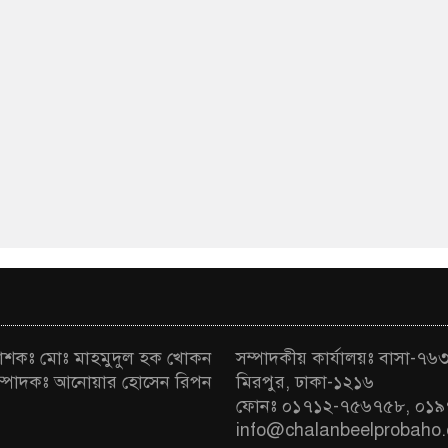
রকাশকঃ মোঃ মাহমুদুল হক খোকন
সম্পাদকীয় কার্যালয়ঃ বাসা-৭৬৩ 
া সম্পাদকঃ আনোয়ার হোসেন রিপন
মিরপুর, ঢাকা-১২১৬
ফোনঃ ০১৭১২-৭৫৬৭৫৮, ০১৯
info@chalanbeelprobaho