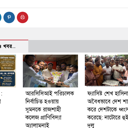
 খবর..
:
আরসিসিআই পরিচালক
ফ্যাসিষ্ট শেখ হাসিন
শ
নির্বাচিত হওয়ায়
অবৈধভাবে দেশ শ
সুমনকে রাজশাহী
করে দেশটাকে ধ্বং
কলেজ প্রাণিবিদ্যা
করেছে: নাটোরে হু
অ্যালামনাই
দুলু