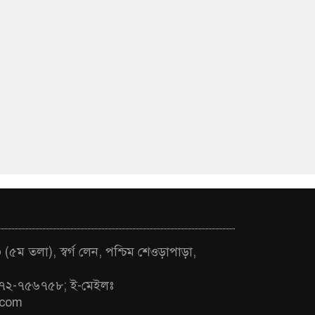
(৫ম তলা), স্বর্গ লেন, পশ্চিম শেওড়াপাড়া,
৭২-৭৫৬৭৫৮; ই-মেইলঃ
.com