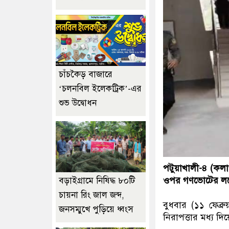
চাঁচকৈড় বাজারে
‘চলনবিল ইলেকট্রিক’-এর
শুভ উদ্বোধন
পটুয়াখালী-৪ (কলা
ওপর গণভোটের লক্ষে
বড়াইগ্রামে নিষিদ্ধ ৮০টি
চায়না রিং জাল জব্দ,
বুধবার (১১ ফেব্র
জনসম্মুখে পুড়িয়ে ধ্বংস
নিরাপত্তার মধ্য দি