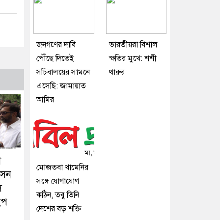
জনগণের দাবি
ভারতীয়রা বিশাল
পৌঁছে দিতেই
ক্ষতির মুখে: শশী
সচিবালয়ের সামনে
থারুর
এসেছি: জামায়াত
আমির
া
মোজতবা খামেনির
াসন
সঙ্গে যোগাযোগ
স
কঠিন, তবু তিনি
ইপ
দেশের বড় শক্তি