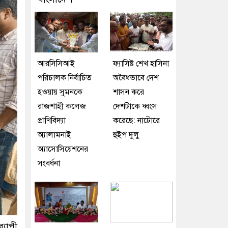
আরসিসিআই
ফ্যাসিষ্ট শেখ হাসিনা
পরিচালক নির্বাচিত
অবৈধভাবে দেশ
হওয়ায় সুমনকে
শাসন করে
রাজশাহী কলেজ
দেশটাকে ধ্বংস
প্রাণিবিদ্যা
করেছে: নাটোরে
অ্যালামনাই
হুইপ দুলু
অ্যাসোসিয়েশনের
সংবর্ধনা
্যাপী