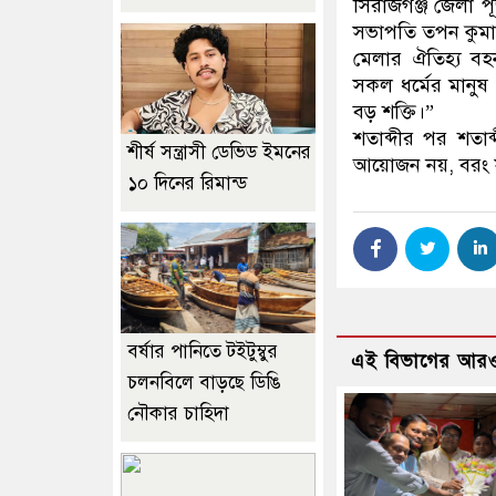
সিরাজগঞ্জ জেলা প
সভাপতি তপন কুমার
মেলার ঐতিহ্য বহ
সকল ধর্মের মান
বড় শক্তি।”
শতাব্দীর পর শতা
শীর্ষ সন্ত্রাসী ডেভিড ইমনের
আয়োজন নয়, বরং সাম
১০ দিনের রিমান্ড
বর্ষার পানিতে টইটুম্বুর
এই বিভাগের আরও
চলনবিলে বাড়ছে ডিঙি
নৌকার চাহিদা