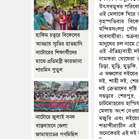
উৎসবমুখর পরিবেশে 
এই মেলাকে ঘিরে 
বৃহস্পতিবার বি
মন্দিরসংলগ্ন পৌ
হাকিম চত্বরে বিকেলের
ব্যবসায়ীরা। শুক্
মানুষের ঢল নামে মে
আড্ডায় স্মৃতির হাতছানি:
এই ঐতিহ্যবাহী দই
নাটোরের শিক্ষার্থীদের
নামকরা ঘোষেরা ত
মাঝে প্রতিমন্ত্রী ফারজানা
চিড়া, মুড়ি, মুড়কি
শারমিন পুতুল
এ অঞ্চলের দইয়ের স
দই, শাহী দই, শের
দই ক্রেতাদের দৃষ
বগুড়ার শেরপুর, র
চাটমোহরের হান্ডি
মেলায় অংশ নেওয়া ব
নাটোরে জুলাই সনদ
মজুরি এবং দইয়ের 
শতাব্দীপ্রাচীন এ
বাস্তবায়নে জেলা
অনেকেরই এই দই ব
জামায়াতের গণমিছিল