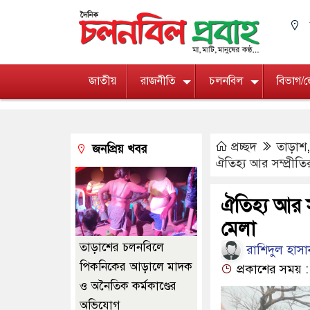
জাতীয়
রাজনীতি
চলনবিল
বিভাগ/
প্রচ্ছদ
তাড়াশ
জনপ্রিয় খবর
ঐতিহ্য আর সম্প্রী
ঐতিহ্য আর স
মেলা
তাড়াশের চলনবিলে
রাশিদুল হাসান
পিকনিকের আড়ালে মাদক
প্রকাশের সময় :
ও অনৈতিক কর্মকাণ্ডের
অভিযোগ