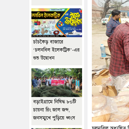
চাঁচকৈড় বাজারে
‘চলনবিল ইলেকট্রিক’-এর
শুভ উদ্বোধন
বড়াইগ্রামে নিষিদ্ধ ৮০টি
চায়না রিং জাল জব্দ,
জনসম্মুখে পুড়িয়ে ধ্বংস
চলনবিল অধ্যুষিত সি