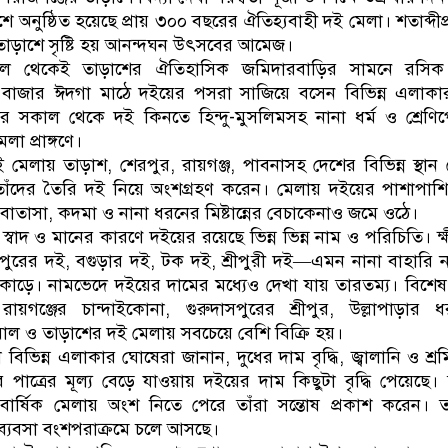
অনুষ্ঠিত হয়েছে প্রায় ৩০০ বছরের ঐতিহ্যবাহী দই মেলা। শতাব্দীপ্
তাড়াশে সৃষ্টি হয় আনন্দঘন উৎসবের আমেজ।
কেল থেকেই তাড়াশের ঐতিহাসিক জমিদারবাড়ির সামনে রসিক
র বাজার ঈদগা মাঠে দইয়ের পসরা সাজিয়ে বসেন বিভিন্ন এলাক
রবার সকাল থেকে দই কিনতে হিন্দু-মুসলিমসহ নানা ধর্ম ও শ্রেণি
লা প্রাঙ্গণে।
 মেলায় তাড়াশ, শেরপুর, রায়গঞ্জ, পাবনাসহ দেশের বিভিন্ন স্থান
াঁদের তৈরি দই নিয়ে অংশগ্রহণ করেন। মেলায় দইয়ের পাশাপাশ
, বাতাসা, কদমা ও নানা ধরনের মিষ্টান্নের বেচাকেনাও জমে ওঠে।
্বাদ ও মানের কারণে দইয়ের রয়েছে ভিন্ন ভিন্ন নাম ও পরিচিতি। ক্
পুরের দই, বগুড়ার দই, টক দই, শ্রীপুরী দই—এমন নানা বাহারি 
্টি কাড়ে। নামভেদে দইয়ের দামের মধ্যেও দেখা যায় তারতম্য। বিশে
ায়গঞ্জের চান্দাইকোনা, গুরুদাসপুরের শ্রীপুর, উল্লাপাড়ার 
য়াল ও তাড়াশের দই মেলায় সবচেয়ে বেশি বিক্রি হয়।
িভিন্ন এলাকার ঘোষেরা জানান, দুধের দাম বৃদ্ধি, জ্বালানি ও শ্র
পাত্রের মূল্য বেড়ে যাওয়ায় দইয়ের দাম কিছুটা বৃদ্ধি পেয়েছে।
ই বার্ষিক মেলায় অংশ নিতে পেরে তাঁরা সন্তোষ প্রকাশ করেন। ত
্যবসা বংশপরাক্রমে চলে আসছে।