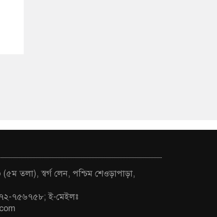
(৫ম তলা), স্বর্গ লেন, পশ্চিম শেওড়াপাড়া,
৭২-৭৫৬৭৫৮; ই-মেইলঃ
.com