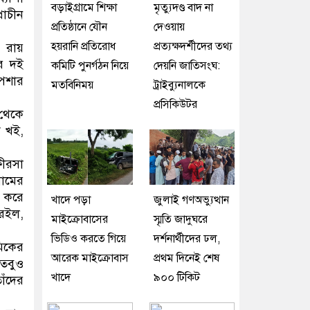
বড়াইগ্রামে শিক্ষা
মৃত্যুদণ্ড বাদ না
রাচীন
প্রতিষ্ঠানে যৌন
দেওয়ায়
হয়রানি প্রতিরোধ
প্রত্যক্ষদর্শীদের তথ্য
 রায়
ার দই
কমিটি পুনর্গঠন নিয়ে
দেয়নি জাতিসংঘ:
পেশার
মতবিনিময়
ট্রাইব্যুনালকে
প্রসিকিউটর
 থেকে
ি খই,
ষীরসা
নামের
ষ করে
খাদে পড়া
জুলাই গণঅভ্যুত্থান
ধরইল,
মাইক্রোবাসের
স্মৃতি জাদুঘরে
ভিডিও করতে গিয়ে
দর্শনার্থীদের ঢল,
মিকের
আরেক মাইক্রোবাস
প্রথম দিনেই শেষ
 তবুও
খাদে
৯০০ টিকিট
াঁদের