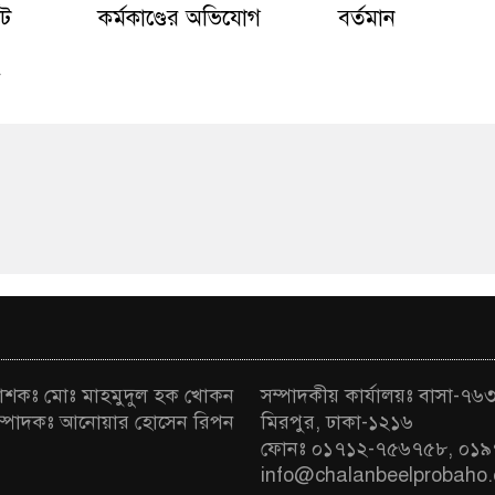
েট
কর্মকাণ্ডের অভিযোগ
বর্তমান
রকাশকঃ মোঃ মাহমুদুল হক খোকন
সম্পাদকীয় কার্যালয়ঃ বাসা-৭৬৩ 
া সম্পাদকঃ আনোয়ার হোসেন রিপন
মিরপুর, ঢাকা-১২১৬
ফোনঃ ০১৭১২-৭৫৬৭৫৮, ০১৯
info@chalanbeelprobaho