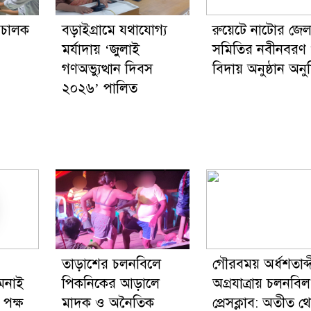
চালক
বড়াইগ্রামে যথাযোগ্য
রুয়েটে নাটোর জেল
মর্যাদায় ‘জুলাই
সমিতির নবীনবরণ
গণঅভ্যুত্থান দিবস
বিদায় অনুষ্ঠান অনুষ
২০২৬’ পালিত
তাড়াশের চলনবিলে
গৌরবময় অর্ধশতাব্
ামনাই
পিকনিকের আড়ালে
অগ্রযাত্রায় চলনবিল
 পক্ষ
মাদক ও অনৈতিক
প্রেসক্লাব: অতীত থ