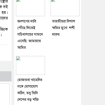
স্থার
িক দই
ো হয়।
াদের
জনগণের দাবি
ভারতীয়রা বিশাল
পৌঁছে দিতেই
ক্ষতির মুখে: শশী
জ্যিক
সচিবালয়ের সামনে
থারুর
ত।
এসেছি: জামায়াত
আমির
মোজতবা খামেনির
সঙ্গে যোগাযোগ
কঠিন, তবু তিনি
দেশের বড় শক্তি