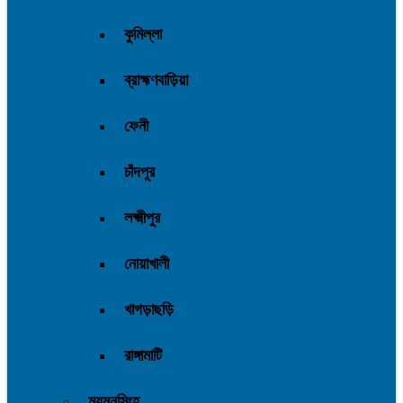
কুমিল্লা
ব্রাহ্মণবাড়িয়া
ফেনী
চাঁদপুর
লক্ষ্মীপুর
নোয়াখালী
খাগড়াছড়ি
রাঙ্গামাটি
ময়মনসিংহ