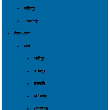
ফরিদপুর
শাহজাদপুর
বিভাগ/জেলা
ঢাকা
গাজীপুর
ফরিদপুর
রাজবাড়ী
মানিকগঞ্জ
গোপালগঞ্জ