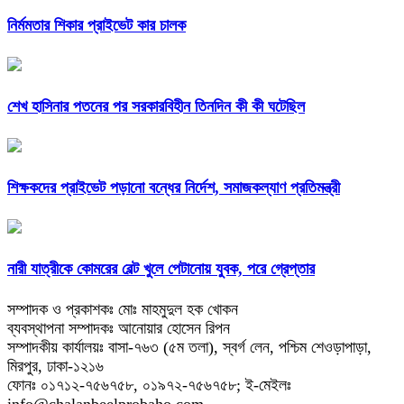
নির্মমতার শিকার প্রাইভেট কার চালক
শেখ হাসিনার পতনের পর সরকারবিহীন তিনদিন কী কী ঘটেছিল
শিক্ষকদের প্রাইভেট পড়ানো বন্ধের নির্দেশ, সমাজকল্যাণ প্রতিমন্ত্রী
নারী যাত্রীকে কোমরের বেল্ট খুলে পেটানোয় যুবক, পরে গ্রেপ্তার
সম্পাদক ও প্রকাশকঃ মোঃ মাহমুদুল হক খোকন
ব্যবস্থাপনা সম্পাদকঃ আনোয়ার হোসেন রিপন
সম্পাদকীয় কার্যালয়ঃ বাসা-৭৬৩ (৫ম তলা), স্বর্গ লেন, পশ্চিম শেওড়াপাড়া,
মিরপুর, ঢাকা-১২১৬
ফোনঃ ০১৭১২-৭৫৬৭৫৮, ০১৯৭২-৭৫৬৭৫৮; ই-মেইলঃ
info@chalanbeelprobaho.com