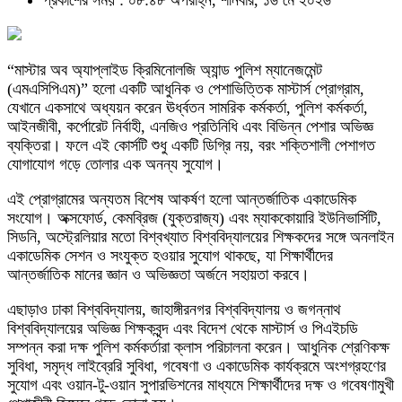
প্রকাশের সময় : ০৮:৪৮ অপরাহ্ন, শনিবার, ১৬ মে ২০২৬
“মাস্টার অব অ্যাপ্লাইড ক্রিমিনোলজি অ্যান্ড পুলিশ ম্যানেজমেন্ট
(এমএসিপিএম)” হলো একটি আধুনিক ও পেশাভিত্তিক মাস্টার্স প্রোগ্রাম,
যেখানে একসাথে অধ্যয়ন করেন ঊর্ধ্বতন সামরিক কর্মকর্তা, পুলিশ কর্মকর্তা,
আইনজীবী, কর্পোরেট নির্বাহী, এনজিও প্রতিনিধি এবং বিভিন্ন পেশার অভিজ্ঞ
ব্যক্তিরা। ফলে এই কোর্সটি শুধু একটি ডিগ্রি নয়, বরং শক্তিশালী পেশাগত
যোগাযোগ গড়ে তোলার এক অনন্য সুযোগ।
এই প্রোগ্রামের অন্যতম বিশেষ আকর্ষণ হলো আন্তর্জাতিক একাডেমিক
সংযোগ। অক্সফোর্ড, কেমব্রিজ (যুক্তরাজ্য) এবং ম্যাককোয়ারি ইউনিভার্সিটি,
সিডনি, অস্ট্রেলিয়ার মতো বিশ্বখ্যাত বিশ্ববিদ্যালয়ের শিক্ষকদের সঙ্গে অনলাইন
একাডেমিক সেশন ও সংযুক্ত হওয়ার সুযোগ থাকছে, যা শিক্ষার্থীদের
আন্তর্জাতিক মানের জ্ঞান ও অভিজ্ঞতা অর্জনে সহায়তা করবে।
এছাড়াও ঢাকা বিশ্ববিদ্যালয়, জাহাঙ্গীরনগর বিশ্ববিদ্যালয় ও জগন্নাথ
বিশ্ববিদ্যালয়ের অভিজ্ঞ শিক্ষকবৃন্দ এবং বিদেশ থেকে মাস্টার্স ও পিএইচডি
সম্পন্ন করা দক্ষ পুলিশ কর্মকর্তারা ক্লাস পরিচালনা করেন। আধুনিক শ্রেণিকক্ষ
সুবিধা, সমৃদ্ধ লাইব্রেরি সুবিধা, গবেষণা ও একাডেমিক কার্যক্রমে অংশগ্রহণের
সুযোগ এবং ওয়ান-টু-ওয়ান সুপারভিশনের মাধ্যমে শিক্ষার্থীদের দক্ষ ও গবেষণামুখী