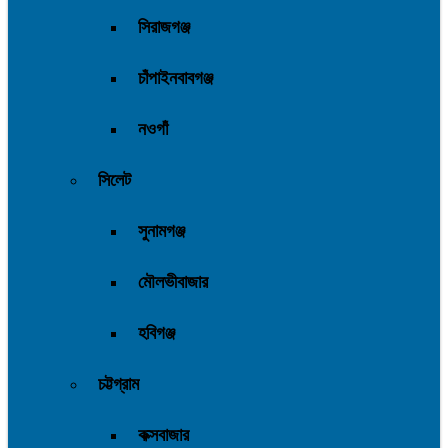
সিরাজগঞ্জ
চাঁপাইনবাবগঞ্জ
নওগাঁ
সিলেট
সুনামগঞ্জ
মৌলভীবাজার
হবিগঞ্জ
চট্টগ্রাম
কক্সবাজার