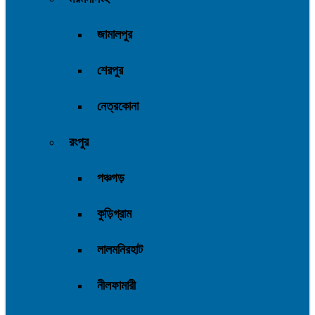
জামালপুর
শেরপুর
নেত্রকোনা
রংপুর
পঞ্চগড়
কুড়িগ্রাম
লালমনিরহাট
নীলফামারী