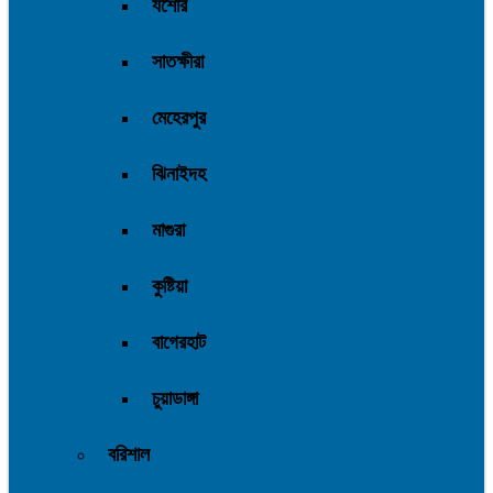
যশোর
সাতক্ষীরা
মেহেরপুর
ঝিনাইদহ
মাগুরা
কুষ্টিয়া
বাগেরহাট
চুয়াডাঙ্গা
বরিশাল