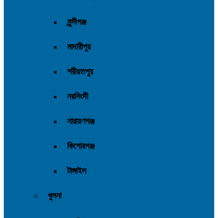
মুন্সীগঞ্জ
মাদারীপুর
শরীয়তপুর
নরসিংদী
নারায়ণগঞ্জ
কিশোরগঞ্জ
টাঙ্গাইল
খুলনা