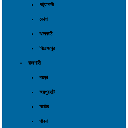
পটুয়াখালী
ভোলা
ঝালকাঠি
পিরোজপুর
রাজশাহী
বগুড়া
জয়পুরহাট
নাটোর
পাবনা