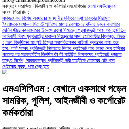
সর্বস্বত্ব সংরক্ষিত | ডিজাইন ও কারিগরি সহযোগিতায়
সোমা সফটওয়্যার
সংবাদ শিরোনাম :
সমাজসেবায় বিশেষ অবদানের জন্য বীর মুক্তিযোদ্ধা ডাক্তার সিরাজুল
ইসলামকে সম্মাননা
সিলেটে পুলিশের মাথায় কোপানোর ঘটনায় দুজন কারাগারে
হেলিকপ্টারে কক্সবাজারের উদ্দেশে রওনা দিয়েছেন প্রধানমন্ত্রী
আজ আন্তর্জাতিক
আদিবাসী দিবস
যুক্তরাষ্ট্রে দাবানল নিয়ন্ত্রণের সময় হেলিকপ্টার বিধ্বস্ত, নিহত
২
অল্প কিছুদিনের মধ্যেই তিস্তা মহাপরিকল্পনার পাইলট প্রকল্পের কাজ শুরু
হবে: পানি সম্পদ প্রতিমন্ত্রী
নির্মমতার শিকার প্রাইভেট কার চালক
শেখ হাসিনার
পতনের পর সরকারবিহীন তিনদিন কী কী ঘটেছিল
শিক্ষকদের প্রাইভেট পড়ানো
বন্ধের নির্দেশ, সমাজকল্যাণ প্রতিমন্ত্রী
নারী যাত্রীকে কোমরের বেল্ট খুলে
পেটানোয় যুবক, পরে গ্রেপ্তার
এমএসিপিএম : যেখানে একসাথে পড়েন
সামরিক, পুলিশ, আইনজীবী ও কর্পোরেট
কর্মকর্তারা
প্রকাশের সময় : ০৮:৪৮ অপরাহ্ন, শনিবার, ১৬ মে ২০২৬