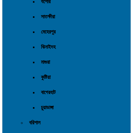
যশোর
সাতক্ষীরা
মেহেরপুর
ঝিনাইদহ
মাগুরা
কুষ্টিয়া
বাগেরহাট
চুয়াডাঙ্গা
বরিশাল