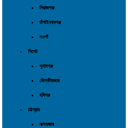
সিরাজগঞ্জ
চাঁপাইনবাবগঞ্জ
নওগাঁ
সিলেট
সুনামগঞ্জ
মৌলভীবাজার
হবিগঞ্জ
চট্টগ্রাম
কক্সবাজার