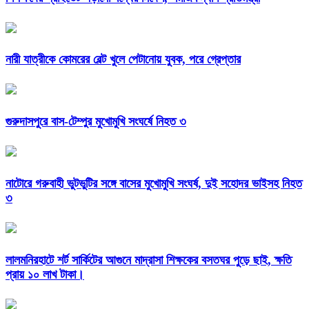
নারী যাত্রীকে কোমরের বেল্ট খুলে পেটানোয় যুবক, পরে গ্রেপ্তার
গুরুদাসপুরে বাস-টেম্পুর মুখোমুখি সংঘর্ষে নিহত ৩
নাটোরে গরুবাহী ভুটভুটির সঙ্গে বাসের মুখোমুখি সংঘর্ষ, দুই সহোদর ভাইসহ নিহত
৩
লালমনিরহাটে শর্ট সার্কিটের আগুনে মাদ্রাসা শিক্ষকের বসতঘর পুড়ে ছাই, ক্ষতি
প্রায় ১০ লাখ টাকা।