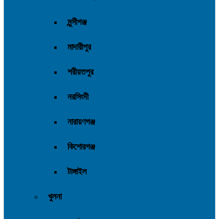
মুন্সীগঞ্জ
মাদারীপুর
শরীয়তপুর
নরসিংদী
নারায়ণগঞ্জ
কিশোরগঞ্জ
টাঙ্গাইল
খুলনা