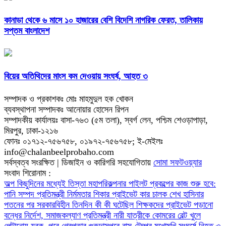
কানাডা থেকে ৬ মাসে ১০ হাজারের বেশি বিদেশি নাগরিক ফেরত, তালিকায়
সপ্তম বাংলাদেশ
বিয়ের অতিথিদের মাংস কম দেওয়ায় সংঘর্ষ, আহত ৩
সম্পাদক ও প্রকাশকঃ মোঃ মাহমুদুল হক খোকন
ব্যবস্থাপনা সম্পাদকঃ আনোয়ার হোসেন রিপন
সম্পাদকীয় কার্যালয়ঃ বাসা-৭৬৩ (৫ম তলা), স্বর্গ লেন, পশ্চিম শেওড়াপাড়া,
মিরপুর, ঢাকা-১২১৬
ফোনঃ ০১৭১২-৭৫৬৭৫৮, ০১৯৭২-৭৫৬৭৫৮; ই-মেইলঃ
info@chalanbeelprobaho.com
সর্বস্বত্ব সংরক্ষিত | ডিজাইন ও কারিগরি সহযোগিতায়
সোমা সফটওয়্যার
সংবাদ শিরোনাম :
অল্প কিছুদিনের মধ্যেই তিস্তা মহাপরিকল্পনার পাইলট প্রকল্পের কাজ শুরু হবে:
পানি সম্পদ প্রতিমন্ত্রী
নির্মমতার শিকার প্রাইভেট কার চালক
শেখ হাসিনার
পতনের পর সরকারবিহীন তিনদিন কী কী ঘটেছিল
শিক্ষকদের প্রাইভেট পড়ানো
বন্ধের নির্দেশ, সমাজকল্যাণ প্রতিমন্ত্রী
নারী যাত্রীকে কোমরের বেল্ট খুলে
পেটানোয় যুবক, পরে গ্রেপ্তার
গুরুদাসপুরে বাস-টেম্পুর মুখোমুখি সংঘর্ষে নিহত ৩