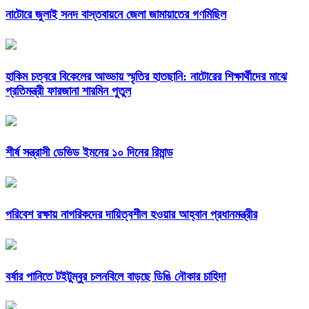
নাটোরে জুলাই সনদ বাস্তবায়নে জেলা জামায়াতের গণমিছিল
হাকিম চত্বরে বিকেলের আড্ডায় স্মৃতির হাতছানি: নাটোরের শিক্ষার্থীদের মাঝে
প্রতিমন্ত্রী ফারজানা শারমিন পুতুল
শীর্ষ সন্ত্রাসী ডেভিড ইমনের ১০ দিনের রিমান্ড
পরিবেশ রক্ষায় নাগরিকদের দায়িত্বশীল হওয়ার আহ্বান প্রধানমন্ত্রীর
বর্ষার পানিতে টইটুম্বুর চলনবিলে বাড়ছে ডিঙি নৌকার চাহিদা