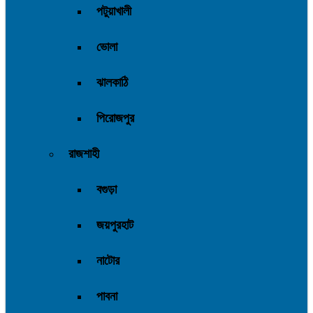
পটুয়াখালী
ভোলা
ঝালকাঠি
পিরোজপুর
রাজশাহী
বগুড়া
জয়পুরহাট
নাটোর
পাবনা