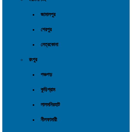
জামালপুর
শেরপুর
নেত্রকোনা
রংপুর
পঞ্চগড়
কুড়িগ্রাম
লালমনিরহাট
নীলফামারী