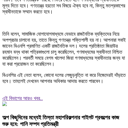
মূল্য দিতে হবে। গণতন্ত্রে হয়তো সব বিষয়ে ঐক্য হবে না, কিন্তু মতপ্রকাশের
স্বাধীনতাকে সম্মান করতে হবে।
তিনি বলেন, সামাজিক যোগাযোগমাধ্যমে যেভাবে রাজনৈতিক ব্যক্তিদের নিয়ে
অপপ্রচার চালানো হয়, তাতে কিন্তু গণতন্ত্র শক্তিশালী হয় না। আপনারা সবাই
জানেন বিএনপি প্রমাণিত একটি রাজনৈতিক দল। দলের প্রতিষ্ঠাতা জিয়াউর
রহমান বন্ধ থাকা পত্রিকাগুলো চালু করেছিলেন, গণমাধ্যমের স্বাধীনতা নিশ্চিত
করেছিলেন। পরবর্তী সময়ে বেগম খালেদা জিয়া গণমাধ্যমের স্বাধীনতার জন্য যা
যা করা প্রয়োজন তা করেছিলেন।
বিএনপির এই নেতা বলেন, কোনো দলের লেজুড়বৃত্তি না করে নিজেদেরই দাঁড়াতে
হবে। তাহলেই দেখবেন আপনার অধিকার আদায় করতে পারবেন।
এই বিভাগের আরও খবর..
অল্প কিছুদিনের মধ্যেই তিস্তা মহাপরিকল্পনার পাইলট প্রকল্পের কাজ
শুরু হবে: পানি সম্পদ প্রতিমন্ত্রী