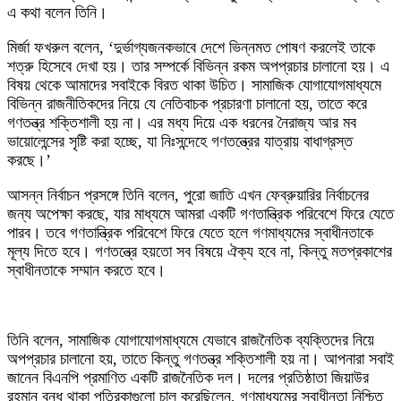
এ কথা বলেন তিনি।
মির্জা ফখরুল বলেন, ‘দুর্ভাগ্যজনকভাবে দেশে ভিন্নমত পোষণ করলেই তাকে
শত্রু হিসেবে দেখা হয়। তার সম্পর্কে বিভিন্ন রকম অপপ্রচার চালানো হয়। এ
বিষয় থেকে আমাদের সবাইকে বিরত থাকা উচিত। সামাজিক যোগাযোগমাধ্যমে
বিভিন্ন রাজনীতিকদের নিয়ে যে নেতিবাচক প্রচারণা চালানো হয়, তাতে করে
গণতন্ত্র শক্তিশালী হয় না। এর মধ্য দিয়ে এক ধরনের নৈরাজ্য আর মব
ভায়োলেন্সের সৃষ্টি করা হচ্ছে, যা নিঃসন্দেহে গণতন্ত্রের যাত্রায় বাধাগ্রস্ত
করছে।’
আসন্ন নির্বাচন প্রসঙ্গে তিনি বলেন, পুরো জাতি এখন ফেব্রুয়ারির নির্বাচনের
জন্য অপেক্ষা করছে, যার মাধ্যমে আমরা একটি গণতান্ত্রিক পরিবেশে ফিরে যেতে
পারব। তবে গণতান্ত্রিক পরিবেশে ফিরে যেতে হলে গণমাধ্যমের স্বাধীনতাকে
মূল্য দিতে হবে। গণতন্ত্রে হয়তো সব বিষয়ে ঐক্য হবে না, কিন্তু মতপ্রকাশের
স্বাধীনতাকে সম্মান করতে হবে।
তিনি বলেন, সামাজিক যোগাযোগমাধ্যমে যেভাবে রাজনৈতিক ব্যক্তিদের নিয়ে
অপপ্রচার চালানো হয়, তাতে কিন্তু গণতন্ত্র শক্তিশালী হয় না। আপনারা সবাই
জানেন বিএনপি প্রমাণিত একটি রাজনৈতিক দল। দলের প্রতিষ্ঠাতা জিয়াউর
রহমান বন্ধ থাকা পত্রিকাগুলো চালু করেছিলেন, গণমাধ্যমের স্বাধীনতা নিশ্চিত