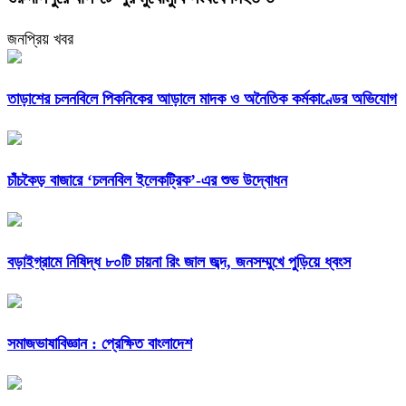
জনপ্রিয় খবর
তাড়াশের চলনবিলে পিকনিকের আড়ালে মাদক ও অনৈতিক কর্মকাণ্ডের অভিযোগ
চাঁচকৈড় বাজারে ‘চলনবিল ইলেকট্রিক’-এর শুভ উদ্বোধন
বড়াইগ্রামে নিষিদ্ধ ৮০টি চায়না রিং জাল জব্দ, জনসম্মুখে পুড়িয়ে ধ্বংস
সমাজভাষাবিজ্ঞান : প্রেক্ষিত বাংলাদেশ