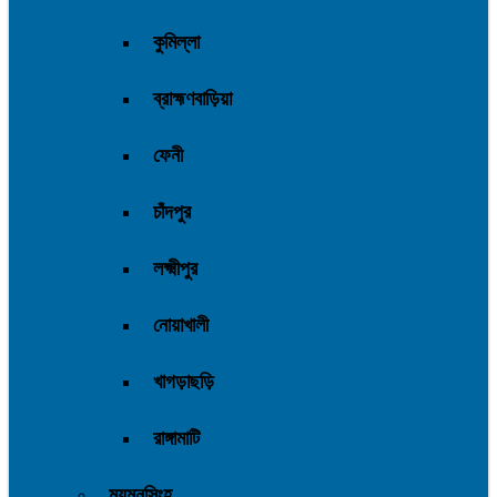
কুমিল্লা
ব্রাহ্মণবাড়িয়া
ফেনী
চাঁদপুর
লক্ষ্মীপুর
নোয়াখালী
খাগড়াছড়ি
রাঙ্গামাটি
ময়মনসিংহ