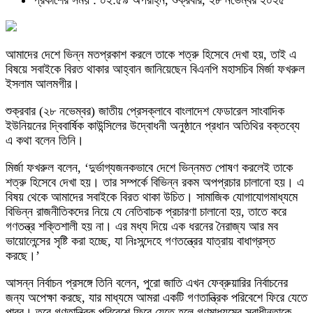
প্রকাশের সময় : ০২:৫৯ অপরাহ্ন, শুক্রবার, ২৮ নভেম্বর ২০২৫
আমাদের দেশে ভিন্ন মতপ্রকাশ করলে তাকে শত্রু হিসেবে দেখা হয়, তাই এ
বিষয়ে সবাইকে বিরত থাকার আহ্বান জানিয়েছেন বিএনপি মহাসচিব মির্জা ফখরুল
ইসলাম আলমগীর।
শুক্রবার (২৮ নভেম্বর) জাতীয় প্রেসক্লাবে বাংলাদেশ ফেডারেল সাংবাদিক
ইউনিয়নের দ্বিবার্ষিক কাউন্সিলের উদ্বোধনী অনুষ্ঠানে প্রধান অতিথির বক্তব্যে
এ কথা বলেন তিনি।
মির্জা ফখরুল বলেন, ‘দুর্ভাগ্যজনকভাবে দেশে ভিন্নমত পোষণ করলেই তাকে
শত্রু হিসেবে দেখা হয়। তার সম্পর্কে বিভিন্ন রকম অপপ্রচার চালানো হয়। এ
বিষয় থেকে আমাদের সবাইকে বিরত থাকা উচিত। সামাজিক যোগাযোগমাধ্যমে
বিভিন্ন রাজনীতিকদের নিয়ে যে নেতিবাচক প্রচারণা চালানো হয়, তাতে করে
গণতন্ত্র শক্তিশালী হয় না। এর মধ্য দিয়ে এক ধরনের নৈরাজ্য আর মব
ভায়োলেন্সের সৃষ্টি করা হচ্ছে, যা নিঃসন্দেহে গণতন্ত্রের যাত্রায় বাধাগ্রস্ত
করছে।’
আসন্ন নির্বাচন প্রসঙ্গে তিনি বলেন, পুরো জাতি এখন ফেব্রুয়ারির নির্বাচনের
জন্য অপেক্ষা করছে, যার মাধ্যমে আমরা একটি গণতান্ত্রিক পরিবেশে ফিরে যেতে
পারব। তবে গণতান্ত্রিক পরিবেশে ফিরে যেতে হলে গণমাধ্যমের স্বাধীনতাকে