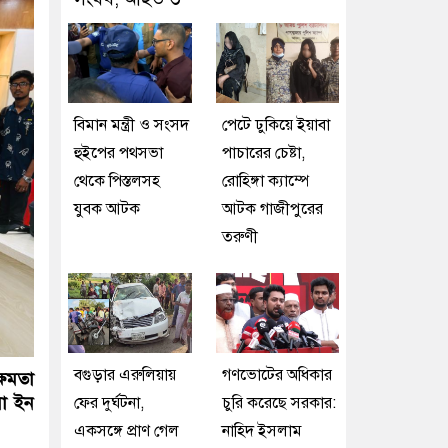
বিমান মন্ত্রী ও সংসদ
পেটে ঢুকিয়ে ইয়াবা
হুইপের পথসভা
পাচারের চেষ্টা,
থেকে পিস্তলসহ
রোহিঙ্গা ক্যাম্পে
যুবক আটক
আটক গাজীপুরের
তরুণী
বগুড়ার এরুলিয়ায়
গণভোটের অধিকার
্ষমতা
য়া ইন
ফের দুর্ঘটনা,
চুরি করেছে সরকার:
একসঙ্গে প্রাণ গেল
নাহিদ ইসলাম