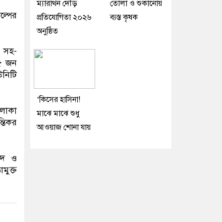
ম্যারাথন দৌড়
তোলা ও শুকানোয়
ল্পের
প্রতিযোগিতা ২০২৬
ব্যস্ত কৃষক
অনুষ্ঠিত
। সহ-
১৫ জন
উনিটি
‘কিসের হাসিনা!
এলাকা
মাঝে মাঝে শুধু
্তিকর
আওয়াজ শোনা যায়
াপদ ও
মুক্ত