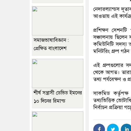
নেদারল্যান্ডস দূত
আওতায় এই কার্যক
প্রশিক্ষণ সেশনট
সঞ্চালনায় ছিলেন 
সমাজভাষাবিজ্ঞান :
কমিউনিটি সদস্য 
প্রেক্ষিত বাংলাদেশ
মনিটরিং গ্রুপ গঠ
এই গ্রুপগুলোর সদ
থেকে আগত। তারা ন
তথ্য পর্যবেক্ষণ ও
শীর্ষ সন্ত্রাসী ডেভিড ইমনের
সাকমিড কর্তৃপক্
তথ্যভিত্তিক ভোটাধি
১০ দিনের রিমান্ড
নির্বাচন প্রক্রিয়া গ