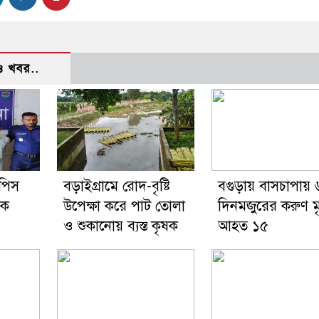
 খবর..
 পিস
বড়াইগ্রামে রোদ-বৃষ্টি
বগুড়ায় বাসচাপায় 
দক
উপেক্ষা করে পাট তোলা
দিনমজুরের করুণ মৃত
ও শুকানোয় ব্যস্ত কৃষক
আহত ১৫