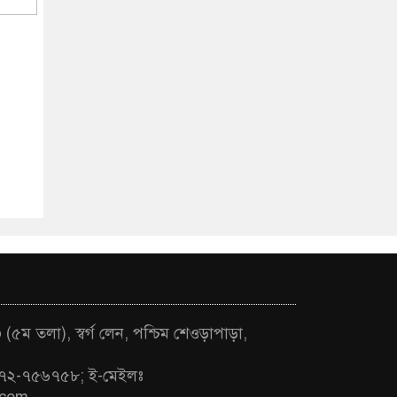
(৫ম তলা), স্বর্গ লেন, পশ্চিম শেওড়াপাড়া,
৭২-৭৫৬৭৫৮; ই-মেইলঃ
.com