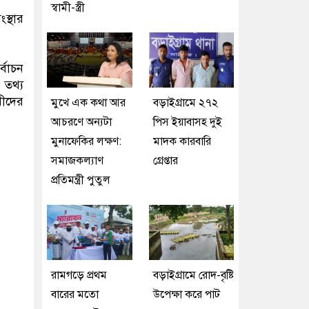
স্বামী-স্ত্রী
স্থার
্বাচন
 তথ্য
রীদের
মুখে এক কথা আর
বড়াইগ্রামে ২৭২
আচরণে অন্যটা
পিস ইয়াবাসহ দুই
মুনাফেকির লক্ষণ:
মাদক কারবারি
সমাজকল্যাণ
গ্রেপ্তার
প্রতিমন্ত্রী পুতুল
রামগড়ে প্রথম
বড়াইগ্রামে রোদ-বৃষ্টি
বারের মতো
উপেক্ষা করে পাট