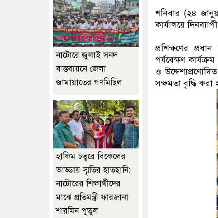
শনিবার (২৪ জানুয়া
কার্যালয়ে দিনব্যাপী
প্রশিক্ষণের প্রধা
নাটোরে জুলাই সনদ
পর্যবেক্ষণ কার্যক্
বাস্তবায়নে জেলা
ও উদ্দেশ্যপ্রণোদি
জামায়াতের গণমিছিল
সক্ষমতা বৃদ্ধি করা
হাকিম চত্বরে বিকেলের
আড্ডায় স্মৃতির হাতছানি:
নাটোরের শিক্ষার্থীদের
মাঝে প্রতিমন্ত্রী ফারজানা
শারমিন পুতুল