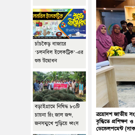
চাঁচকৈড় বাজারে
‘চলনবিল ইলেকট্রিক’-এর
শুভ উদ্বোধন
বড়াইগ্রামে নিষিদ্ধ ৮০টি
ত্রয়োদশ জাতীয় সংস
চায়না রিং জাল জব্দ,
বৃদ্ধিতে প্রশিক্ষণ
জনসম্মুখে পুড়িয়ে ধ্বংস
ডেভেলপমেন্ট (সা