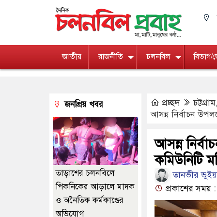
জাতীয়
রাজনীতি
চলনবিল
বিভাগ/
প্রচ্ছদ
চট্টগ্রাম
জনপ্রিয় খবর
আসন্ন নির্বাচন উপলক
আসন্ন নির্বা
কমিউনিটি মনি
তাড়াশের চলনবিলে
তানভীর ভুইয়া, 
পিকনিকের আড়ালে মাদক
প্রকাশের সময় :
ও অনৈতিক কর্মকাণ্ডের
অভিযোগ