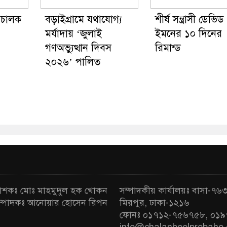
চালক
বড়াইগ্রামে যথাযোগ্য
শীর্ষ সন্ত্রাসী ডেভিড
মর্যাদায় ‘জুলাই
ইমনের ১০ দিনের
গণঅভ্যুত্থান দিবস
রিমান্ড
২০২৬’ পালিত
রকাশকঃ মোঃ মাহমুদুল হক খোকন
সম্পাদকীয় কার্যালয়ঃ বাসা-৭৬৩ 
া সম্পাদকঃ আনোয়ার হোসেন রিপন
মিরপুর, ঢাকা-১২১৬
ফোনঃ ০১৭১২-৭৫৬৭৫৮, ০১৯
info@chalanbeelprobaho