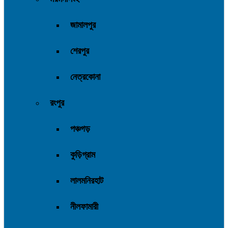
জামালপুর
শেরপুর
নেত্রকোনা
রংপুর
পঞ্চগড়
কুড়িগ্রাম
লালমনিরহাট
নীলফামারী