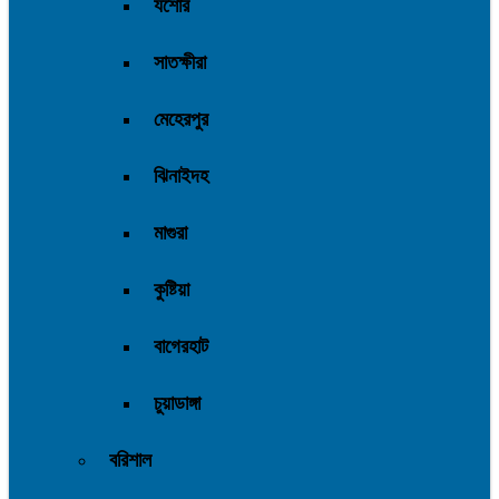
যশোর
সাতক্ষীরা
মেহেরপুর
ঝিনাইদহ
মাগুরা
কুষ্টিয়া
বাগেরহাট
চুয়াডাঙ্গা
বরিশাল