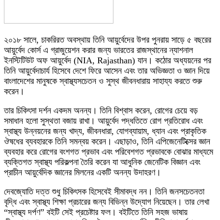
২০১৮ সালে, চাকরিরত অবস্থায় তিনি আয়ুর্বেদের উপর পুনরায় সাড়ে ৫ বছরের
আয়ুর্বেদ কোর্স এ গ্রাজুয়েশন করার জন্য ভারতের রাজস্থানের ন্যাশনাল
ইনস্টিটিউট অফ আয়ুর্বেদ (NIA, Rajasthan) যান। কঠোর অধ্যয়নের পর
তিনি আয়ুর্বেদাচার্য হিসেবে দেশে ফিরে আসেন এবং তার অভিজ্ঞতা ও জ্ঞান দিয়ে
বাংলাদেশের মানুষকে স্বাস্থ্যসচেতন ও সুস্থ জীবনধারায় সাহায্য করতে শুরু
করেন।
তার চিকিৎসা দর্শন একদম অনন্য। তিনি বিশ্বাস করেন, রোগের চেয়ে বড়
সমাধান হলো সুস্থতা বজায় রাখা। আয়ুর্বেদ পদ্ধতিতে রোগ প্রতিরোধ এবং
স্বাস্থ্য উন্নয়নের জন্য খাদ্য, জীবনধারা, যোগব্যায়াম, ধ্যান এবং প্রাকৃতিক
ঔষধের ব্যবহারকে তিনি সমন্বয় করেন। এছাড়াও, তিনি এপিজেনেটিক্সের জ্ঞান
ব্যবহার করে রোগের বংশগত প্রভাব এবং পরিবেশগত প্রভাবকে বোঝার মাধ্যমে
ব্যক্তিগত স্বাস্থ্য পরিকল্পনা তৈরি করেন যা আধুনিক জেনেটিক বিজ্ঞান এবং
প্রাচীন আয়ুর্বেদিক জ্ঞানের মিলনের একটি অনন্য উদাহরণ।
দেবজ্যোতি দত্ত শুধু চিকিৎসক হিসেবেই সীমাবদ্ধ নন। তিনি জনসচেতনতা
বৃদ্ধি এবং স্বাস্থ্য শিক্ষা প্রচারের জন্য বিভিন্ন উদ্যোগ নিয়েছেন। তার লেখা
“স্বাস্থ্য দর্পণ” বইটি সেই প্রচেষ্টার ফল। বইটিতে তিনি সহজ ভাষায়