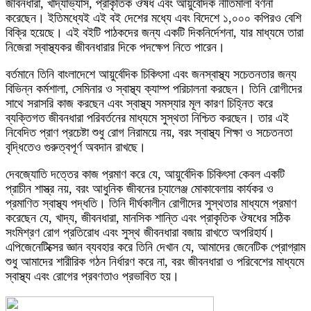
জীবনধারা, খাদ্যাভ্যাস, প্রাকৃতিক ঔষধ এবং আয়ুর্বেদিক নীতিমালা বর্ণনা
করেছেন। ইতিমধ্যেই এই বই দেশের মধ্যে এবং বিদেশে ১,০০০ কপিরও বেশি
বিক্রি হয়েছে। এই বইটি পাঠকদের জন্য একটি দিকনির্দেশনা, যার মাধ্যমে তারা
নিজেরা স্বাস্থ্যকর জীবনধারার দিকে পদক্ষেপ নিতে পারেন।
বর্তমানে তিনি বাংলাদেশে আয়ুর্বেদিক চিকিৎসা এবং জনস্বাস্থ্য সচেতনতার জন্য
বিভিন্ন কর্মশালা, সেমিনার ও স্বাস্থ্য ক্যাম্প পরিচালনা করছেন। তিনি রোগীদের
সাথে সরাসরি কাজ করছেন এবং স্বাস্থ্য সমস্যার মূল কারণ চিহ্নিত করে
ব্যক্তিগত জীবনধারা পরিবর্তনের মাধ্যমে সুস্থতা নিশ্চিত করছেন। তার এই
নিবেদিত প্রাণ প্রচেষ্টা শুধু রোগ নিরাময়ে নয়, বরং স্বাস্থ্য শিক্ষা ও সচেতনতা
বৃদ্ধিতেও গুরুত্বপূর্ণ অবদান রাখছে।
দেবজ্যোতি দত্তের কাজ প্রমাণ করে যে, আয়ুর্বেদিক চিকিৎসা কেবল একটি
প্রাচীন শাস্ত্র নয়, বরং আধুনিক জীবনের চ্যালেঞ্জ মোকাবেলায় কার্যকর ও
প্রমাণিত স্বাস্থ্য পদ্ধতি। তিনি দীর্ঘকালীন রোগীদের সুস্থতার মাধ্যমে প্রমাণ
করেছেন যে, খাদ্য, জীবনধারা, মানসিক শান্তি এবং প্রাকৃতিক ঔষধের সঠিক
সংমিশ্রণ রোগ প্রতিরোধ এবং সুস্থ জীবনধারা বজায় রাখতে অপরিহার্য।
এপিজেনেটিক্সের জ্ঞান ব্যবহার করে তিনি দেখান যে, আমাদের জেনেটিক প্রোগ্রাম
শুধু আমাদের শারীরিক গঠন নির্ধারণ করে না, বরং জীবনধারা ও পরিবেশের মাধ্যমে
স্বাস্থ্য এবং রোগের প্রবণতাও প্রভাবিত হয়।