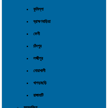
কুমিল্লা
ব্রাহ্মণবাড়িয়া
ফেনী
চাঁদপুর
লক্ষ্মীপুর
নোয়াখালী
খাগড়াছড়ি
রাঙ্গামাটি
ময়মনসিংহ