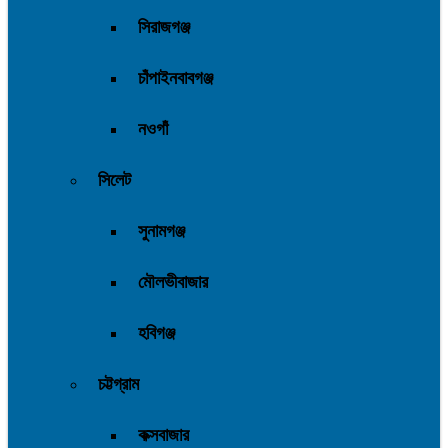
সিরাজগঞ্জ
চাঁপাইনবাবগঞ্জ
নওগাঁ
সিলেট
সুনামগঞ্জ
মৌলভীবাজার
হবিগঞ্জ
চট্টগ্রাম
কক্সবাজার