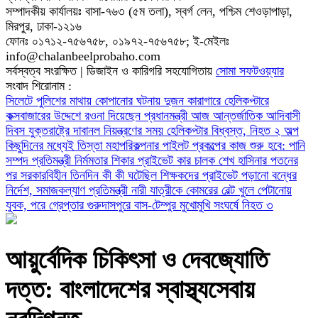
সম্পাদকীয় কার্যালয়ঃ বাসা-৭৬৩ (৫ম তলা), স্বর্গ লেন, পশ্চিম শেওড়াপাড়া,
মিরপুর, ঢাকা-১২১৬
ফোনঃ ০১৭১২-৭৫৬৭৫৮, ০১৯৭২-৭৫৬৭৫৮; ই-মেইলঃ
info@chalanbeelprobaho.com
সর্বস্বত্ব সংরক্ষিত | ডিজাইন ও কারিগরি সহযোগিতায়
সোমা সফটওয়্যার
সংবাদ শিরোনাম :
সিলেটে পুলিশের মাথায় কোপানোর ঘটনায় দুজন কারাগারে
হেলিকপ্টারে
কক্সবাজারের উদ্দেশে রওনা দিয়েছেন প্রধানমন্ত্রী
আজ আন্তর্জাতিক আদিবাসী
দিবস
যুক্তরাষ্ট্রে দাবানল নিয়ন্ত্রণের সময় হেলিকপ্টার বিধ্বস্ত, নিহত ২
অল্প
কিছুদিনের মধ্যেই তিস্তা মহাপরিকল্পনার পাইলট প্রকল্পের কাজ শুরু হবে: পানি
সম্পদ প্রতিমন্ত্রী
নির্মমতার শিকার প্রাইভেট কার চালক
শেখ হাসিনার পতনের
পর সরকারবিহীন তিনদিন কী কী ঘটেছিল
শিক্ষকদের প্রাইভেট পড়ানো বন্ধের
নির্দেশ, সমাজকল্যাণ প্রতিমন্ত্রী
নারী যাত্রীকে কোমরের বেল্ট খুলে পেটানোয়
যুবক, পরে গ্রেপ্তার
গুরুদাসপুরে বাস-টেম্পুর মুখোমুখি সংঘর্ষে নিহত ৩
আয়ুর্বেদিক চিকিৎসা ও দেবজ্যোতি
দত্ত: বাংলাদেশের স্বাস্থ্যসেবায়