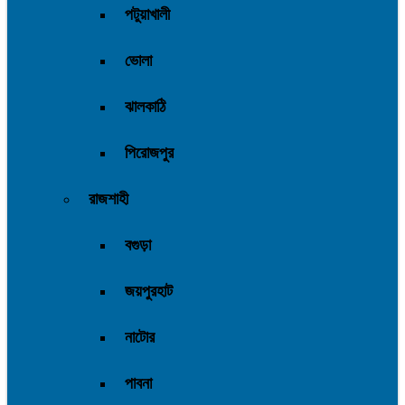
পটুয়াখালী
ভোলা
ঝালকাঠি
পিরোজপুর
রাজশাহী
বগুড়া
জয়পুরহাট
নাটোর
পাবনা