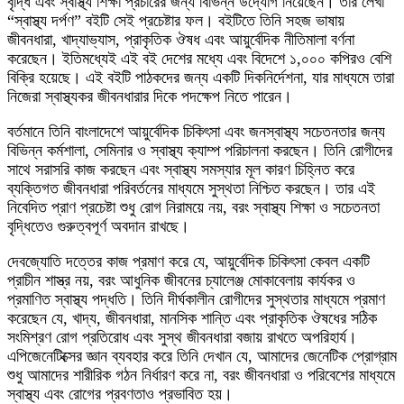
বৃদ্ধি এবং স্বাস্থ্য শিক্ষা প্রচারের জন্য বিভিন্ন উদ্যোগ নিয়েছেন। তার লেখা
“স্বাস্থ্য দর্পণ” বইটি সেই প্রচেষ্টার ফল। বইটিতে তিনি সহজ ভাষায়
জীবনধারা, খাদ্যাভ্যাস, প্রাকৃতিক ঔষধ এবং আয়ুর্বেদিক নীতিমালা বর্ণনা
করেছেন। ইতিমধ্যেই এই বই দেশের মধ্যে এবং বিদেশে ১,০০০ কপিরও বেশি
বিক্রি হয়েছে। এই বইটি পাঠকদের জন্য একটি দিকনির্দেশনা, যার মাধ্যমে তারা
নিজেরা স্বাস্থ্যকর জীবনধারার দিকে পদক্ষেপ নিতে পারেন।
বর্তমানে তিনি বাংলাদেশে আয়ুর্বেদিক চিকিৎসা এবং জনস্বাস্থ্য সচেতনতার জন্য
বিভিন্ন কর্মশালা, সেমিনার ও স্বাস্থ্য ক্যাম্প পরিচালনা করছেন। তিনি রোগীদের
সাথে সরাসরি কাজ করছেন এবং স্বাস্থ্য সমস্যার মূল কারণ চিহ্নিত করে
ব্যক্তিগত জীবনধারা পরিবর্তনের মাধ্যমে সুস্থতা নিশ্চিত করছেন। তার এই
নিবেদিত প্রাণ প্রচেষ্টা শুধু রোগ নিরাময়ে নয়, বরং স্বাস্থ্য শিক্ষা ও সচেতনতা
বৃদ্ধিতেও গুরুত্বপূর্ণ অবদান রাখছে।
দেবজ্যোতি দত্তের কাজ প্রমাণ করে যে, আয়ুর্বেদিক চিকিৎসা কেবল একটি
প্রাচীন শাস্ত্র নয়, বরং আধুনিক জীবনের চ্যালেঞ্জ মোকাবেলায় কার্যকর ও
প্রমাণিত স্বাস্থ্য পদ্ধতি। তিনি দীর্ঘকালীন রোগীদের সুস্থতার মাধ্যমে প্রমাণ
করেছেন যে, খাদ্য, জীবনধারা, মানসিক শান্তি এবং প্রাকৃতিক ঔষধের সঠিক
সংমিশ্রণ রোগ প্রতিরোধ এবং সুস্থ জীবনধারা বজায় রাখতে অপরিহার্য।
এপিজেনেটিক্সের জ্ঞান ব্যবহার করে তিনি দেখান যে, আমাদের জেনেটিক প্রোগ্রাম
শুধু আমাদের শারীরিক গঠন নির্ধারণ করে না, বরং জীবনধারা ও পরিবেশের মাধ্যমে
স্বাস্থ্য এবং রোগের প্রবণতাও প্রভাবিত হয়।