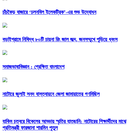
চাঁচকৈড় বাজারে ‘চলনবিল ইলেকট্রিক’-এর শুভ উদ্বোধন
বড়াইগ্রামে নিষিদ্ধ ৮০টি চায়না রিং জাল জব্দ, জনসম্মুখে পুড়িয়ে ধ্বংস
সমাজভাষাবিজ্ঞান : প্রেক্ষিত বাংলাদেশ
নাটোরে জুলাই সনদ বাস্তবায়নে জেলা জামায়াতের গণমিছিল
হাকিম চত্বরে বিকেলের আড্ডায় স্মৃতির হাতছানি: নাটোরের শিক্ষার্থীদের মাঝে
প্রতিমন্ত্রী ফারজানা শারমিন পুতুল