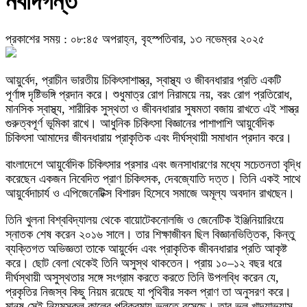
নবদিগন্ত
প্রকাশের সময় : ০৮:৪৫ অপরাহ্ন, বৃহস্পতিবার, ১৩ নভেম্বর ২০২৫
আয়ুর্বেদ, প্রাচীন ভারতীয় চিকিৎসাশাস্ত্র, স্বাস্থ্য ও জীবনধারার প্রতি একটি
পূর্ণাঙ্গ দৃষ্টিভঙ্গি প্রদান করে। শুধুমাত্র রোগ নিরাময়ে নয়, বরং রোগ প্রতিরোধ,
মানসিক স্বাস্থ্য, শারীরিক সুস্থতা ও জীবনধারার সুষমতা বজায় রাখতে এই শাস্ত্র
গুরুত্বপূর্ণ ভূমিকা রাখে। আধুনিক চিকিৎসা বিজ্ঞানের পাশাপাশি আয়ুর্বেদিক
চিকিৎসা আমাদের জীবনধারায় প্রাকৃতিক এবং দীর্ঘস্থায়ী সমাধান প্রদান করে।
বাংলাদেশে আয়ুর্বেদিক চিকিৎসার প্রসার এবং জনসাধারণের মধ্যে সচেতনতা বৃদ্ধি
করেছেন একজন নিবেদিত প্রাণ চিকিৎসক, দেবজ্যোতি দত্ত। তিনি একই সাথে
আয়ুর্বেদাচার্য ও এপিজেনেটিক্স বিশারদ হিসেবে সমাজে অমূল্য অবদান রাখছেন।
তিনি খুলনা বিশ্ববিদ্যালয় থেকে বায়োটেকনোলজি ও জেনেটিক ইঞ্জিনিয়ারিংয়ে
স্নাতক শেষ করেন ২০১৬ সালে। তার শিক্ষাজীবন ছিল বিজ্ঞানভিত্তিক, কিন্তু
ব্যক্তিগত অভিজ্ঞতা তাকে আয়ুর্বেদ এবং প্রাকৃতিক জীবনধারার প্রতি আকৃষ্ট
করে। ছোট বেলা থেকেই তিনি অসুস্থ থাকতেন। প্রায় ১০–১২ বছর ধরে
দীর্ঘস্থায়ী অসুস্থতার সঙ্গে সংগ্রাম করতে করতে তিনি উপলব্ধি করেন যে,
প্রকৃতির নিজস্ব কিছু নিয়ম রয়েছে যা পৃথিবীর সকল প্রাণ তা অনুসরণ করে।
মানুষ সেই নিয়মসকল কালের পরিক্রমায় ভুলতে বসেছে। তার ভুল খাদ্যাভ্যাস,