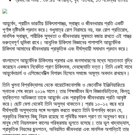
প্রকাশের সময় : ০৮:৪৫ অপরাহ্ন, বৃহস্পতিবার, ১৩ নভেম্বর ২০২৫
আয়ুর্বেদ, প্রাচীন ভারতীয় চিকিৎসাশাস্ত্র, স্বাস্থ্য ও জীবনধারার প্রতি একটি
পূর্ণাঙ্গ দৃষ্টিভঙ্গি প্রদান করে। শুধুমাত্র রোগ নিরাময়ে নয়, বরং রোগ প্রতিরোধ,
মানসিক স্বাস্থ্য, শারীরিক সুস্থতা ও জীবনধারার সুষমতা বজায় রাখতে এই শাস্ত্র
গুরুত্বপূর্ণ ভূমিকা রাখে। আধুনিক চিকিৎসা বিজ্ঞানের পাশাপাশি আয়ুর্বেদিক
চিকিৎসা আমাদের জীবনধারায় প্রাকৃতিক এবং দীর্ঘস্থায়ী সমাধান প্রদান করে।
বাংলাদেশে আয়ুর্বেদিক চিকিৎসার প্রসার এবং জনসাধারণের মধ্যে সচেতনতা বৃদ্ধি
করেছেন একজন নিবেদিত প্রাণ চিকিৎসক, দেবজ্যোতি দত্ত। তিনি একই সাথে
আয়ুর্বেদাচার্য ও এপিজেনেটিক্স বিশারদ হিসেবে সমাজে অমূল্য অবদান রাখছেন।
তিনি খুলনা বিশ্ববিদ্যালয় থেকে বায়োটেকনোলজি ও জেনেটিক ইঞ্জিনিয়ারিংয়ে
স্নাতক শেষ করেন ২০১৬ সালে। তার শিক্ষাজীবন ছিল বিজ্ঞানভিত্তিক, কিন্তু
ব্যক্তিগত অভিজ্ঞতা তাকে আয়ুর্বেদ এবং প্রাকৃতিক জীবনধারার প্রতি আকৃষ্ট
করে। ছোট বেলা থেকেই তিনি অসুস্থ থাকতেন। প্রায় ১০–১২ বছর ধরে
দীর্ঘস্থায়ী অসুস্থতার সঙ্গে সংগ্রাম করতে করতে তিনি উপলব্ধি করেন যে,
প্রকৃতির নিজস্ব কিছু নিয়ম রয়েছে যা পৃথিবীর সকল প্রাণ তা অনুসরণ করে।
মানুষ সেই নিয়মসকল কালের পরিক্রমায় ভুলতে বসেছে। তার ভুল খাদ্যাভ্যাস,
প্রাকৃতিক নিয়মের ছন্দপতন, অনিয়মিত জীবনধারা এবং মানসিক অশান্তিই তার