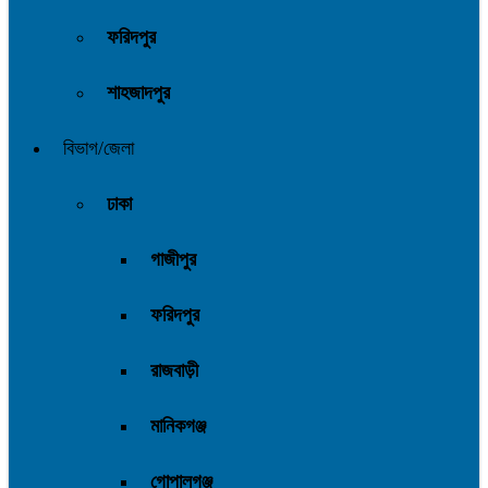
ফরিদপুর
শাহজাদপুর
বিভাগ/জেলা
ঢাকা
গাজীপুর
ফরিদপুর
রাজবাড়ী
মানিকগঞ্জ
গোপালগঞ্জ