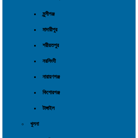
মুন্সীগঞ্জ
মাদারীপুর
শরীয়তপুর
নরসিংদী
নারায়ণগঞ্জ
কিশোরগঞ্জ
টাঙ্গাইল
খুলনা