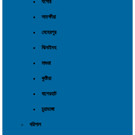
যশোর
সাতক্ষীরা
মেহেরপুর
ঝিনাইদহ
মাগুরা
কুষ্টিয়া
বাগেরহাট
চুয়াডাঙ্গা
বরিশাল