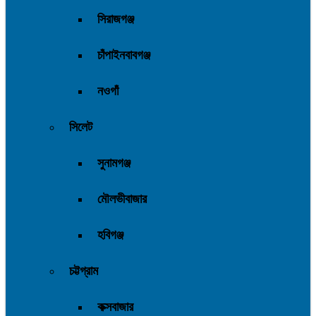
সিরাজগঞ্জ
চাঁপাইনবাবগঞ্জ
নওগাঁ
সিলেট
সুনামগঞ্জ
মৌলভীবাজার
হবিগঞ্জ
চট্টগ্রাম
কক্সবাজার