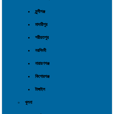
মুন্সীগঞ্জ
মাদারীপুর
শরীয়তপুর
নরসিংদী
নারায়ণগঞ্জ
কিশোরগঞ্জ
টাঙ্গাইল
খুলনা