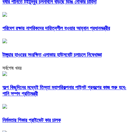
বর্ষার পানিতে টইটুম্বুর চলনবিলে বাড়ছে ডিঙি নৌকার চাহিদা
পরিবেশ রক্ষায় নাগরিকদের দায়িত্বশীল হওয়ার আহ্বান প্রধানমন্ত্রীর
টাঙ্গুয়ার হাওরের সংরক্ষিত এলাকায় হাউসবোট চলাচলে নিষেধাজ্ঞা
সর্বশেষ খবর
অল্প কিছুদিনের মধ্যেই তিস্তা মহাপরিকল্পনার পাইলট প্রকল্পের কাজ শুরু হবে:
পানি সম্পদ প্রতিমন্ত্রী
নির্মমতার শিকার প্রাইভেট কার চালক