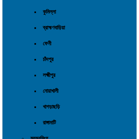
কুমিল্লা
ব্রাহ্মণবাড়িয়া
ফেনী
চাঁদপুর
লক্ষ্মীপুর
নোয়াখালী
খাগড়াছড়ি
রাঙ্গামাটি
ময়মনসিংহ