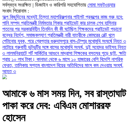
সর্বস্বত্ব সংরক্ষিত | ডিজাইন ও কারিগরি সহযোগিতায়
সোমা সফটওয়্যার
সংবাদ শিরোনাম :
অল্প কিছুদিনের মধ্যেই তিস্তা মহাপরিকল্পনার পাইলট প্রকল্পের কাজ শুরু হবে:
পানি সম্পদ প্রতিমন্ত্রী
নির্মমতার শিকার প্রাইভেট কার চালক
শেখ হাসিনার
পতনের পর সরকারবিহীন তিনদিন কী কী ঘটেছিল
শিক্ষকদের প্রাইভেট পড়ানো
বন্ধের নির্দেশ, সমাজকল্যাণ প্রতিমন্ত্রী
নারী যাত্রীকে কোমরের বেল্ট খুলে
পেটানোয় যুবক, পরে গ্রেপ্তার
গুরুদাসপুরে বাস-টেম্পুর মুখোমুখি সংঘর্ষে নিহত ৩
নাটোরে গরুবাহী ভুটভুটির সঙ্গে বাসের মুখোমুখি সংঘর্ষ, দুই সহোদর ভাইসহ নিহত
৩
লালমনিরহাটে শর্ট সার্কিটের আগুনে মাদ্রাসা শিক্ষকের বসতঘর পুড়ে ছাই, ক্ষতি
প্রায় ১০ লাখ টাকা।
কানাডা থেকে ৬ মাসে ১০ হাজারের বেশি বিদেশি নাগরিক
ফেরত, তালিকায় সপ্তম বাংলাদেশ
বিয়ের অতিথিদের মাংস কম দেওয়ায় সংঘর্ষ,
আহত ৩
আমাকে ৬ মাস সময় দিন, সব রাস্তাঘাট
পাকা করে দেব: এবিএম মোশাররফ
হোসেন