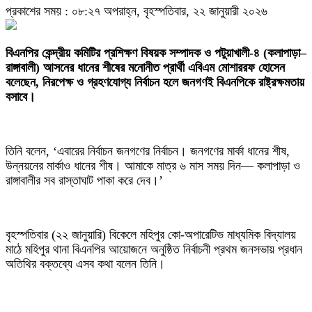
প্রকাশের সময় : ০৮:২৭ অপরাহ্ন, বৃহস্পতিবার, ২২ জানুয়ারী ২০২৬
বিএনপির কেন্দ্রীয় কমিটির প্রশিক্ষণ বিষয়ক সম্পাদক ও পটুয়াখালী-৪ (কলাপাড়া–
রাঙ্গাবালী) আসনের ধানের শীষের মনোনীত প্রার্থী এবিএম মোশাররফ হোসেন
বলেছেন, নিরপেক্ষ ও গ্রহণযোগ্য নির্বাচন হলে জনগণই বিএনপিকে রাষ্ট্রক্ষমতায়
বসাবে।
তিনি বলেন, ‘এবারের নির্বাচন জনগণের নির্বাচন। জনগণের মার্কা ধানের শীষ,
উন্নয়নের মার্কাও ধানের শীষ। আমাকে মাত্র ৬ মাস সময় দিন— কলাপাড়া ও
রাঙ্গাবালীর সব রাস্তাঘাট পাকা করে দেব।’
বৃহস্পতিবার (২২ জানুয়ারি) বিকেলে মহিপুর কো-অপারেটিভ মাধ্যমিক বিদ্যালয়
মাঠে মহিপুর থানা বিএনপির আয়োজনে অনুষ্ঠিত নির্বাচনী প্রথম জনসভায় প্রধান
অতিথির বক্তব্যে এসব কথা বলেন তিনি।