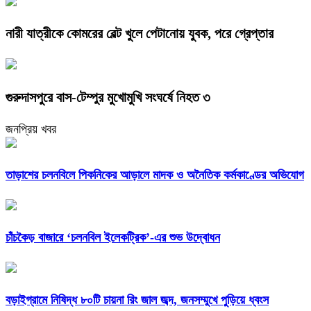
নারী যাত্রীকে কোমরের বেল্ট খুলে পেটানোয় যুবক, পরে গ্রেপ্তার
গুরুদাসপুরে বাস-টেম্পুর মুখোমুখি সংঘর্ষে নিহত ৩
জনপ্রিয় খবর
তাড়াশের চলনবিলে পিকনিকের আড়ালে মাদক ও অনৈতিক কর্মকাণ্ডের অভিযোগ
চাঁচকৈড় বাজারে ‘চলনবিল ইলেকট্রিক’-এর শুভ উদ্বোধন
বড়াইগ্রামে নিষিদ্ধ ৮০টি চায়না রিং জাল জব্দ, জনসম্মুখে পুড়িয়ে ধ্বংস