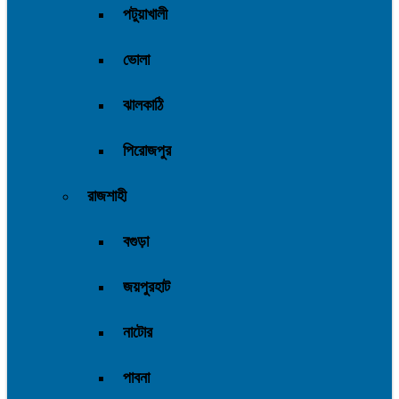
পটুয়াখালী
ভোলা
ঝালকাঠি
পিরোজপুর
রাজশাহী
বগুড়া
জয়পুরহাট
নাটোর
পাবনা