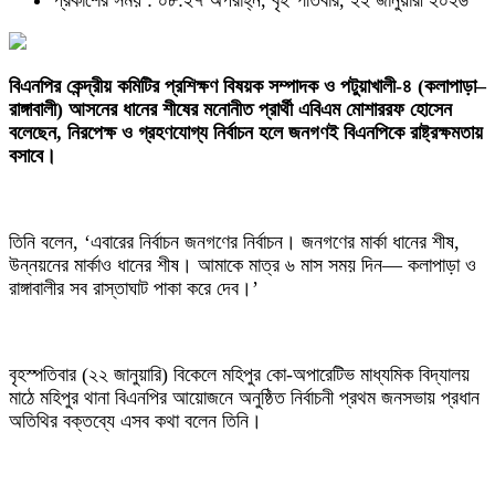
প্রকাশের সময় : ০৮:২৭ অপরাহ্ন, বৃহস্পতিবার, ২২ জানুয়ারী ২০২৬
বিএনপির কেন্দ্রীয় কমিটির প্রশিক্ষণ বিষয়ক সম্পাদক ও পটুয়াখালী-৪ (কলাপাড়া–
রাঙ্গাবালী) আসনের ধানের শীষের মনোনীত প্রার্থী এবিএম মোশাররফ হোসেন
বলেছেন, নিরপেক্ষ ও গ্রহণযোগ্য নির্বাচন হলে জনগণই বিএনপিকে রাষ্ট্রক্ষমতায়
বসাবে।
তিনি বলেন, ‘এবারের নির্বাচন জনগণের নির্বাচন। জনগণের মার্কা ধানের শীষ,
উন্নয়নের মার্কাও ধানের শীষ। আমাকে মাত্র ৬ মাস সময় দিন— কলাপাড়া ও
রাঙ্গাবালীর সব রাস্তাঘাট পাকা করে দেব।’
বৃহস্পতিবার (২২ জানুয়ারি) বিকেলে মহিপুর কো-অপারেটিভ মাধ্যমিক বিদ্যালয়
মাঠে মহিপুর থানা বিএনপির আয়োজনে অনুষ্ঠিত নির্বাচনী প্রথম জনসভায় প্রধান
অতিথির বক্তব্যে এসব কথা বলেন তিনি।