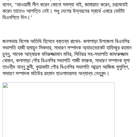
বলেন, ‘আওয়ামী লীগ করেন কোনো সমস্যা নাই, জামায়াত করেন, চরমোনাই
করেন তাতেও আপত্তি নেই। শুধু দেশের উন্নয়নের স্বার্থে এবারে ভোটটা
বিএনপিতে দিন।’
জনসভায় বিশেষ অতিথি হিসেবে বক্তব্য রাখেন- কলাপাড়া উপজেলা বিএনপির
সভাপতি হাজী হুমায়ুন সিকদার, সাধারণ সম্পাদক অ্যাডভোকেট হাফিজুর রহমান
চুন্নু, সাবেক আহ্বায়ক মনিরুজ্জামান মনির, সিনিয়র সহ-সভাপতি জাফরুজ্জাম
খোকন, কলাপাড়া পৌর বিএনপির সভাপতি গাজী ফারুক, সাধারণ সম্পাদক মূসা
তাওহীদ নান্নু মুন্সী, কুয়াকাটা পৌর বিএনপির সভাপতি আব্দুল আজিজ মুসুল্লি,
সাধারণ সম্পাদক মতিউর রহমান হাওলাদারসহ অন্যান্য নেতৃবৃন্দ।