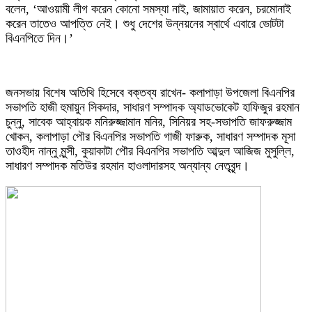
বলেন, ‘আওয়ামী লীগ করেন কোনো সমস্যা নাই, জামায়াত করেন, চরমোনাই
করেন তাতেও আপত্তি নেই। শুধু দেশের উন্নয়নের স্বার্থে এবারে ভোটটা
বিএনপিতে দিন।’
জনসভায় বিশেষ অতিথি হিসেবে বক্তব্য রাখেন- কলাপাড়া উপজেলা বিএনপির
সভাপতি হাজী হুমায়ুন সিকদার, সাধারণ সম্পাদক অ্যাডভোকেট হাফিজুর রহমান
চুন্নু, সাবেক আহ্বায়ক মনিরুজ্জামান মনির, সিনিয়র সহ-সভাপতি জাফরুজ্জাম
খোকন, কলাপাড়া পৌর বিএনপির সভাপতি গাজী ফারুক, সাধারণ সম্পাদক মূসা
তাওহীদ নান্নু মুন্সী, কুয়াকাটা পৌর বিএনপির সভাপতি আব্দুল আজিজ মুসুল্লি,
সাধারণ সম্পাদক মতিউর রহমান হাওলাদারসহ অন্যান্য নেতৃবৃন্দ।