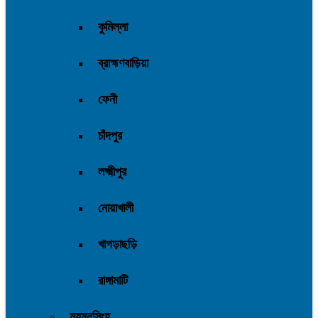
কুমিল্লা
ব্রাহ্মণবাড়িয়া
ফেনী
চাঁদপুর
লক্ষ্মীপুর
নোয়াখালী
খাগড়াছড়ি
রাঙ্গামাটি
ময়মনসিংহ