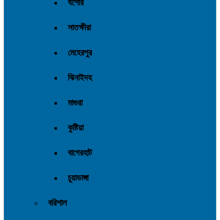
যশোর
সাতক্ষীরা
মেহেরপুর
ঝিনাইদহ
মাগুরা
কুষ্টিয়া
বাগেরহাট
চুয়াডাঙ্গা
বরিশাল