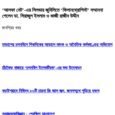
‘আলফা নেট’-এর সিলভার জুবিলিতে ‘ফিলানথ্রোপিস্ট’ সম্মাননা
পেলেন ডা. সিরাজুল ইসলাম ও কাজী রাজীব উদ্দীন
জনপ্রিয় খবর
তাড়াশের চলনবিলে পিকনিকের আড়ালে মাদক ও অনৈতিক কর্মকাণ্ডের অভিযোগ
চাঁচকৈড় বাজারে ‘চলনবিল ইলেকট্রিক’-এর শুভ উদ্বোধন
বড়াইগ্রামে নিষিদ্ধ ৮০টি চায়না রিং জাল জব্দ, জনসম্মুখে পুড়িয়ে ধ্বংস
সমাজভাষাবিজ্ঞান : প্রেক্ষিত বাংলাদেশ