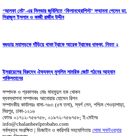
‘আলফা নেট’-এর সিলভার জুবিলিতে ‘ফিলানথ্রোপিস্ট’ সম্মাননা পেলেন ডা.
সিরাজুল ইসলাম ও কাজী রাজীব উদ্দীন
বগুড়ায় মহাসড়কে দাঁড়িয়ে থাকা ট্রাকে আরেক ট্রাকের ধাক্কা, নিহত ২
ইসরায়েলের বিরুদ্ধে ঐক্যবদ্ধ মুসলিম সামরিক জোট গঠনের আহ্বান
পাকিস্তানের
সম্পাদক ও প্রকাশকঃ মোঃ মাহমুদুল হক খোকন
ব্যবস্থাপনা সম্পাদকঃ আনোয়ার হোসেন রিপন
সম্পাদকীয় কার্যালয়ঃ বাসা-৭৬৩ (৫ম তলা), স্বর্গ লেন, পশ্চিম শেওড়াপাড়া,
মিরপুর, ঢাকা-১২১৬
ফোনঃ ০১৭১২-৭৫৬৭৫৮, ০১৯৭২-৭৫৬৭৫৮; ই-মেইলঃ
info@chalanbeelprobaho.com
সর্বস্বত্ব সংরক্ষিত | ডিজাইন ও কারিগরি সহযোগিতায়
সোমা সফটওয়্যার