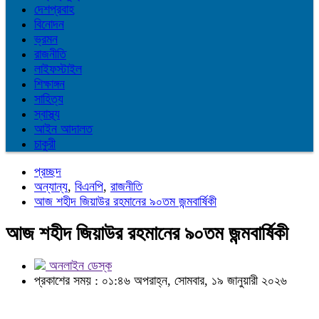
দেশপ্রবাহ
বিনোদন
ভ্রমন
রাজনীতি
লাইফস্টাইল
শিক্ষাঙ্গন
সাহিত্য
স্বাস্থ্য
আইন আদালত
চাকুরী
প্রচ্ছদ
অন্যান্য
,
বিএনপি
,
রাজনীতি
আজ শহীদ জিয়াউর রহমানের ৯০তম জন্মবার্ষিকী
আজ শহীদ জিয়াউর রহমানের ৯০তম জন্মবার্ষিকী
অনলাইন ডেস্ক
প্রকাশের সময় : ০১:৪৬ অপরাহ্ন, সোমবার, ১৯ জানুয়ারী ২০২৬