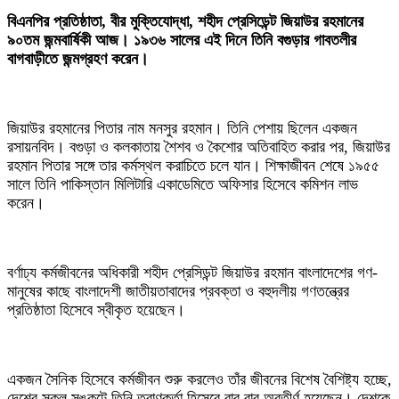
বিএনপির প্রতিষ্ঠাতা, বীর মুক্তিযোদ্ধা, শহীদ প্রেসিডেন্ট জিয়াউর রহমানের
৯০তম জন্মবার্ষিকী আজ। ১৯৩৬ সালের এই দিনে তিনি বগুড়ার গাবতলীর
বাগবাড়ীতে জন্মগ্রহণ করেন।
জিয়াউর রহমানের পিতার নাম মনসুর রহমান। তিনি পেশায় ছিলেন একজন
রসায়নবিদ। বগুড়া ও কলকাতায় শৈশব ও কৈশোর অতিবাহিত করার পর, জিয়াউর
রহমান পিতার সঙ্গে তার কর্মস্থল করাচিতে চলে যান। শিক্ষাজীবন শেষে ১৯৫৫
সালে তিনি পাকিস্তান মিলিটারি একাডেমিতে অফিসার হিসেবে কমিশন লাভ
করেন।
বর্ণাঢ্য কর্মজীবনের অধিকারী শহীদ প্রেসিডন্ট জিয়াউর রহমান বাংলাদেশের গণ-
মানুষের কাছে বাংলাদেশী জাতীয়তাবাদের প্রবক্তা ও বহুদলীয় গণতন্ত্রের
প্রতিষ্ঠাতা হিসেবে স্বীকৃত হয়েছেন।
একজন সৈনিক হিসেবে কর্মজীবন শুরু করলেও তাঁর জীবনের বিশেষ বৈশিষ্ট্য হচ্ছে,
দেশের সকল সঙ্কটে তিনি ত্রাণকর্তা হিসেবে বার বার অবতীর্ণ হয়েছেন। দেশকে