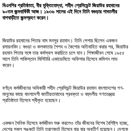
বিএনপির প্রতিষ্ঠাতা, বীর মুক্তিযোদ্ধা, শহীদ প্রেসিডেন্ট জিয়াউর রহমানের
৯০তম জন্মবার্ষিকী আজ। ১৯৩৬ সালের এই দিনে তিনি বগুড়ার গাবতলীর
বাগবাড়ীতে জন্মগ্রহণ করেন।
জিয়াউর রহমানের পিতার নাম মনসুর রহমান। তিনি পেশায় ছিলেন একজন
রসায়নবিদ। বগুড়া ও কলকাতায় শৈশব ও কৈশোর অতিবাহিত করার পর, জিয়াউর
রহমান পিতার সঙ্গে তার কর্মস্থল করাচিতে চলে যান। শিক্ষাজীবন শেষে ১৯৫৫
সালে তিনি পাকিস্তান মিলিটারি একাডেমিতে অফিসার হিসেবে কমিশন লাভ
করেন।
বর্ণাঢ্য কর্মজীবনের অধিকারী শহীদ প্রেসিডন্ট জিয়াউর রহমান বাংলাদেশের গণ-
মানুষের কাছে বাংলাদেশী জাতীয়তাবাদের প্রবক্তা ও বহুদলীয় গণতন্ত্রের
প্রতিষ্ঠাতা হিসেবে স্বীকৃত হয়েছেন।
একজন সৈনিক হিসেবে কর্মজীবন শুরু করলেও তাঁর জীবনের বিশেষ বৈশিষ্ট্য হচ্ছে,
দেশের সকল সঙ্কটে তিনি ত্রাণকর্তা হিসেবে বার বার অবতীর্ণ হয়েছেন। দেশকে