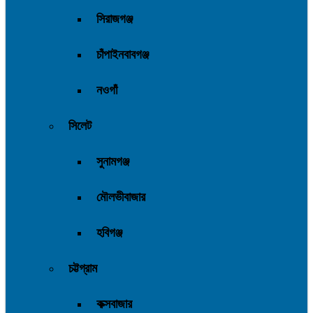
সিরাজগঞ্জ
চাঁপাইনবাবগঞ্জ
নওগাঁ
সিলেট
সুনামগঞ্জ
মৌলভীবাজার
হবিগঞ্জ
চট্টগ্রাম
কক্সবাজার