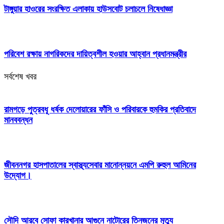
টাঙ্গুয়ার হাওরের সংরক্ষিত এলাকায় হাউসবোট চলাচলে নিষেধাজ্ঞা
পরিবেশ রক্ষায় নাগরিকদের দায়িত্বশীল হওয়ার আহ্বান প্রধানমন্ত্রীর
সর্বশেষ খবর
রামগড়ে পুত্রবধূ ধর্ষক দেলোয়ারের ফাঁসি ও পরিবারকে হুমকির প্রতিবাদে
মানববন্ধন
জীবননগর হাসপাতালের স্বাস্থ্যসেবার মানোন্নয়নে এমপি রুহুল আমিনের
উদ্যোগ।
সৌদি আরবে সোফা কারখানার আগুনে নাটোরের তিনজনের মৃত্যু