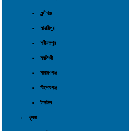
মুন্সীগঞ্জ
মাদারীপুর
শরীয়তপুর
নরসিংদী
নারায়ণগঞ্জ
কিশোরগঞ্জ
টাঙ্গাইল
খুলনা