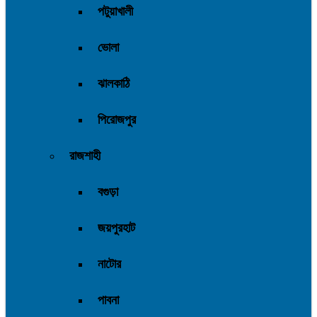
পটুয়াখালী
ভোলা
ঝালকাঠি
পিরোজপুর
রাজশাহী
বগুড়া
জয়পুরহাট
নাটোর
পাবনা