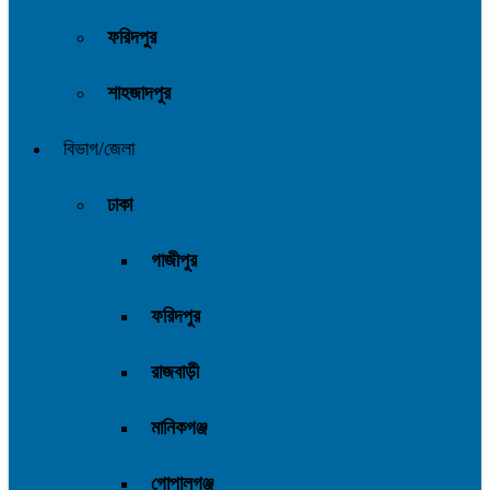
ফরিদপুর
শাহজাদপুর
বিভাগ/জেলা
ঢাকা
গাজীপুর
ফরিদপুর
রাজবাড়ী
মানিকগঞ্জ
গোপালগঞ্জ