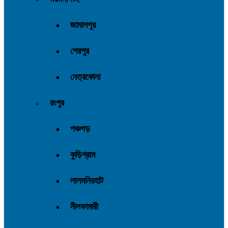
জামালপুর
শেরপুর
নেত্রকোনা
রংপুর
পঞ্চগড়
কুড়িগ্রাম
লালমনিরহাট
নীলফামারী