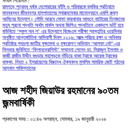
সংবাদ শিরোনাম :
রামগড়ে পুত্রবধূ ধর্ষক দেলোয়ারের ফাঁসি ও পরিবারকে হুমকির প্রতিবাদে
মানববন্ধন
জীবননগর হাসপাতালের স্বাস্থ্যসেবার মানোন্নয়নে এমপি রুহুল
আমিনের উদ্যোগ।
সৌদি আরবে সোফা কারখানার আগুনে নাটোরের তিনজনের
মৃত্যু
পুরনো পদ্ধতি অর্থাৎ মার্কস অথবা জিপিএ পদ্ধতিতে একাদশে ভর্তি হবে
বাউবিতে ‘স্কুল অব ল’ এর উদ্যােগে বিজেএস পরীক্ষা প্রস্তুতির ওয়েবিনার
অনুষ্ঠিত
আন্তর্জাতিক আদিবাসী দিবস ২০২৬: আত্ম-পরিচয় রক্ষা ও অধিকার
প্রতিষ্ঠার পথচলা
জাতীয় বৃক্ষমেলা ও বৃক্ষরোপণ অভিযান
‘আলফা নেট’-এর
সিলভার জুবিলিতে ‘ফিলানথ্রোপিস্ট’ সম্মাননা পেলেন ডা. সিরাজুল ইসলাম ও
কাজী রাজীব উদ্দীন
বগুড়ায় মহাসড়কে দাঁড়িয়ে থাকা ট্রাকে আরেক ট্রাকের
ধাক্কা, নিহত ২
ইসরায়েলের বিরুদ্ধে ঐক্যবদ্ধ মুসলিম সামরিক জোট গঠনের
আহ্বান পাকিস্তানের
আজ শহীদ জিয়াউর রহমানের ৯০তম
জন্মবার্ষিকী
প্রকাশের সময় : ০১:৪৬ অপরাহ্ন, সোমবার, ১৯ জানুয়ারী ২০২৬