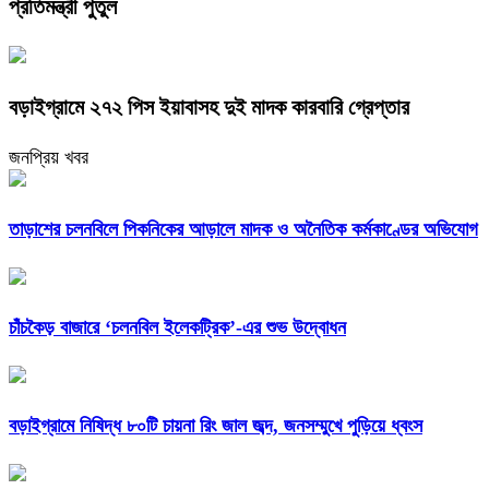
প্রতিমন্ত্রী পুতুল
বড়াইগ্রামে ২৭২ পিস ইয়াবাসহ দুই মাদক কারবারি গ্রেপ্তার
জনপ্রিয় খবর
তাড়াশের চলনবিলে পিকনিকের আড়ালে মাদক ও অনৈতিক কর্মকাণ্ডের অভিযোগ
চাঁচকৈড় বাজারে ‘চলনবিল ইলেকট্রিক’-এর শুভ উদ্বোধন
বড়াইগ্রামে নিষিদ্ধ ৮০টি চায়না রিং জাল জব্দ, জনসম্মুখে পুড়িয়ে ধ্বংস