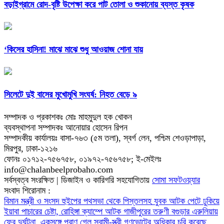
বড়াইগ্রামে রোদ-বৃষ্টি উপেক্ষা করে পাট তোলা ও শুকানোয় ব্যস্ত কৃষক
‘কিসের হাসিনা! মাঝে মাঝে শুধু আওয়াজ শোনা যায়
সিলেটে দুই বাসের মুখোমুখি সংঘর্ষ: নিহত বেড়ে ৯
সম্পাদক ও প্রকাশকঃ মোঃ মাহমুদুল হক খোকন
ব্যবস্থাপনা সম্পাদকঃ আনোয়ার হোসেন রিপন
সম্পাদকীয় কার্যালয়ঃ বাসা-৭৬৩ (৫ম তলা), স্বর্গ লেন, পশ্চিম শেওড়াপাড়া,
মিরপুর, ঢাকা-১২১৬
ফোনঃ ০১৭১২-৭৫৬৭৫৮, ০১৯৭২-৭৫৬৭৫৮; ই-মেইলঃ
info@chalanbeelprobaho.com
সর্বস্বত্ব সংরক্ষিত | ডিজাইন ও কারিগরি সহযোগিতায়
সোমা সফটওয়্যার
সংবাদ শিরোনাম :
বিমান মন্ত্রী ও সংসদ হুইপের পথসভা থেকে পিস্তলসহ যুবক আটক
পেটে ঢুকিয়ে
ইয়াবা পাচারের চেষ্টা, রোহিঙ্গা ক্যাম্পে আটক গাজীপুরের তরুণী
বগুড়ার এরুলিয়ায়
ফের দুর্ঘটনা, একসঙ্গে প্রাণ গেল স্বামী-স্ত্রী
গণভোটের অধিকার চুরি করেছে