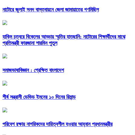
নাটোরে জুলাই সনদ বাস্তবায়নে জেলা জামায়াতের গণমিছিল
হাকিম চত্বরে বিকেলের আড্ডায় স্মৃতির হাতছানি: নাটোরের শিক্ষার্থীদের মাঝে
প্রতিমন্ত্রী ফারজানা শারমিন পুতুল
সমাজভাষাবিজ্ঞান : প্রেক্ষিত বাংলাদেশ
শীর্ষ সন্ত্রাসী ডেভিড ইমনের ১০ দিনের রিমান্ড
পরিবেশ রক্ষায় নাগরিকদের দায়িত্বশীল হওয়ার আহ্বান প্রধানমন্ত্রীর