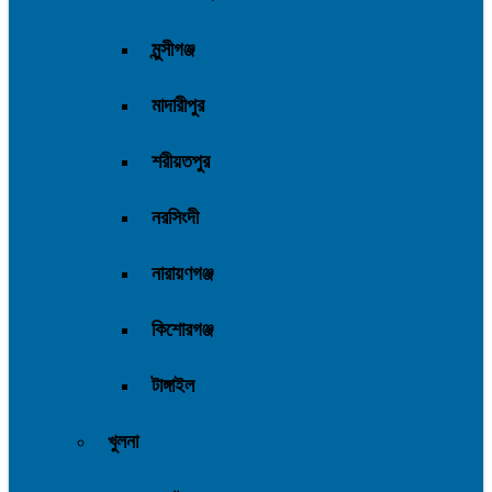
মুন্সীগঞ্জ
মাদারীপুর
শরীয়তপুর
নরসিংদী
নারায়ণগঞ্জ
কিশোরগঞ্জ
টাঙ্গাইল
খুলনা