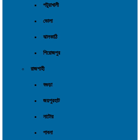
পটুয়াখালী
ভোলা
ঝালকাঠি
পিরোজপুর
রাজশাহী
বগুড়া
জয়পুরহাট
নাটোর
পাবনা