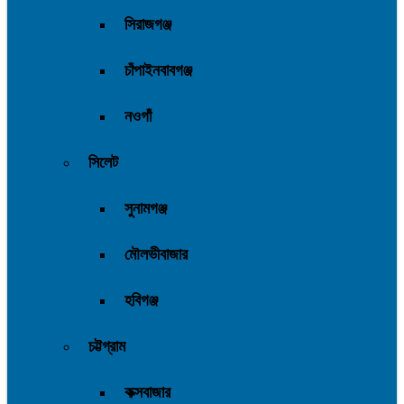
সিরাজগঞ্জ
চাঁপাইনবাবগঞ্জ
নওগাঁ
সিলেট
সুনামগঞ্জ
মৌলভীবাজার
হবিগঞ্জ
চট্টগ্রাম
কক্সবাজার