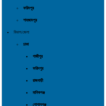
ফরিদপুর
শাহজাদপুর
বিভাগ/জেলা
ঢাকা
গাজীপুর
ফরিদপুর
রাজবাড়ী
মানিকগঞ্জ
গোপালগঞ্জ