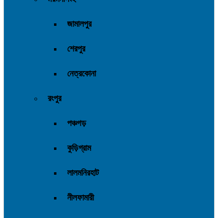
জামালপুর
শেরপুর
নেত্রকোনা
রংপুর
পঞ্চগড়
কুড়িগ্রাম
লালমনিরহাট
নীলফামারী