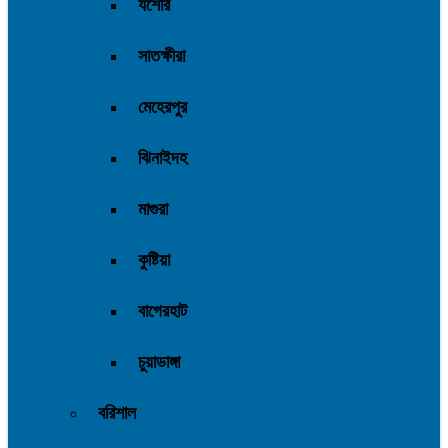
যশোর
সাতক্ষীরা
মেহেরপুর
ঝিনাইদহ
মাগুরা
কুষ্টিয়া
বাগেরহাট
চুয়াডাঙ্গা
বরিশাল