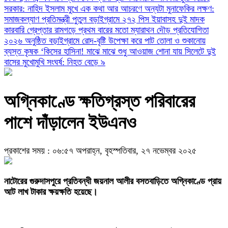
সরকার: নাহিদ ইসলাম
মুখে এক কথা আর আচরণে অন্যটা মুনাফেকির লক্ষণ:
সমাজকল্যাণ প্রতিমন্ত্রী পুতুল
বড়াইগ্রামে ২৭২ পিস ইয়াবাসহ দুই মাদক
কারবারি গ্রেপ্তার
রামগড়ে প্রথম বারের মতো ম্যারাথন দৌড় প্রতিযোগিতা
২০২৬ অনুষ্ঠিত
বড়াইগ্রামে রোদ-বৃষ্টি উপেক্ষা করে পাট তোলা ও শুকানোয়
ব্যস্ত কৃষক
‘কিসের হাসিনা! মাঝে মাঝে শুধু আওয়াজ শোনা যায়
সিলেটে দুই
বাসের মুখোমুখি সংঘর্ষ: নিহত বেড়ে ৯
অগ্নিকাণ্ডে ক্ষতিগ্রস্ত পরিবারের
পাশে দাঁড়ালেন ইউএনও
প্রকাশের সময় : ০৬:৫৭ অপরাহ্ন, বৃহস্পতিবার, ২৭ নভেম্বর ২০২৫
নাটোরের গুরুদাসপুরে প্রতিবন্ধী জয়নাল আলীর বসতবাড়িতে অগ্নিকাণ্ডে প্রায়
আট লাখ টাকার ক্ষয়ক্ষতি হয়েছে।